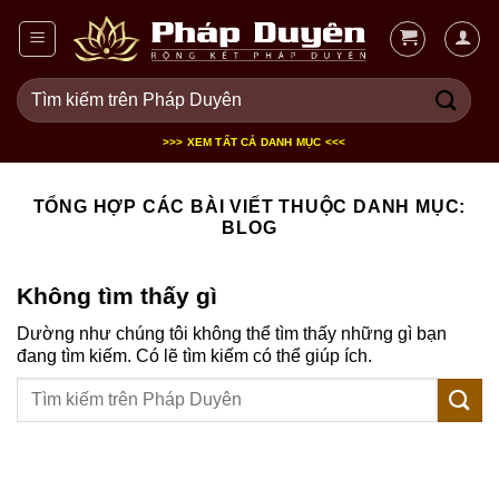
Bỏ
qua
nội
Tìm
dung
kiếm:
>>> XEM TẤT CẢ DANH MỤC <<<
TỔNG HỢP CÁC BÀI VIẾT THUỘC DANH MỤC:
BLOG
Không tìm thấy gì
Dường như chúng tôi không thể tìm thấy những gì bạn
đang tìm kiếm. Có lẽ tìm kiếm có thể giúp ích.