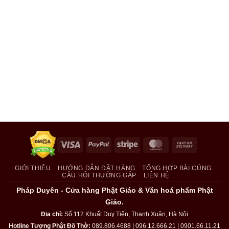
Visa
PayPal
Stripe
MasterCard
Cash
On
Delivery
GIỚI THIỆU
HƯỚNG DẪN ĐẶT HÀNG
TỔNG HỢP BÀI CÚNG
CÂU HỎI THƯỜNG GẶP
LIÊN HỆ
Pháp Duyên - Cửa hàng Phật Giáo & Văn hoá phẩm Phật
Giáo.
Địa chỉ:
Số 112 Khuất Duy Tiến, Thanh Xuân, Hà Nội
Hotline Tượng Phật Đồ Thờ:
089.806.4688 | 096.12.666.21 | 0901.66.11.21