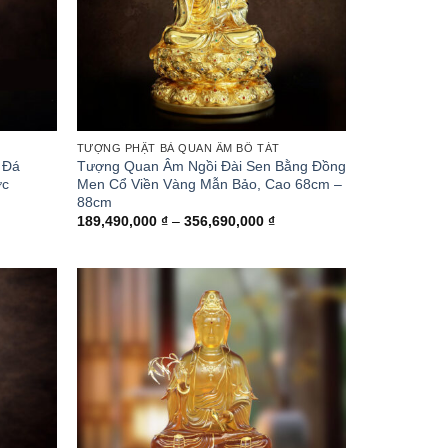
TƯỢNG PHẬT BÀ QUAN ÂM BỒ TÁT
 Đá
Tượng Quan Âm Ngồi Đài Sen Bằng Đồng
ớc
Men Cổ Viền Vàng Mẫn Bảo, Cao 68cm –
88cm
ng
Khoảng
189,490,000
₫
–
356,690,000
₫
giá:
từ
,000 ₫
189,490,000 ₫
đến
0,000 ₫
356,690,000 ₫