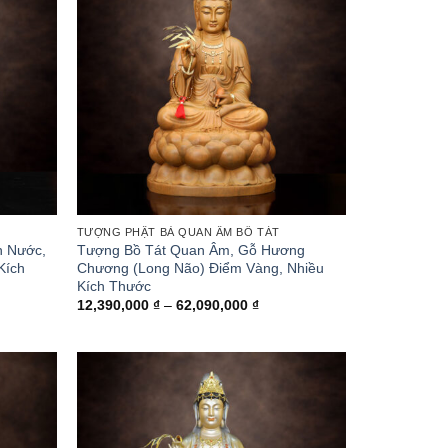
TƯỢNG PHẬT BÀ QUAN ÂM BỒ TÁT
n Nước,
Tượng Bồ Tát Quan Âm, Gỗ Hương
Kích
Chương (Long Não) Điểm Vàng, Nhiều
Kích Thước
oảng
Khoảng
12,390,000
₫
–
62,090,000
₫
giá:
từ
090,000 ₫
12,390,000 ₫
n
đến
,590,000 ₫
62,090,000 ₫