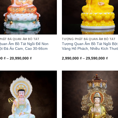
HẬT BÀ QUAN ÂM BỒ TÁT
TƯỢNG PHẬT BÀ QUAN ÂM BỒ TÁT
uan Âm Bồ Tát Ngồi Đế Non
Tượng Quan Âm Bồ Tát Ngồi Bột
ột Đá Áo Cam, Cao 30-66cm
Vàng Hổ Phách, Nhiều Kích Thư
Khoảng
Khoả
00
₫
–
20,990,000
₫
2,990,000
₫
–
29,590,000
₫
giá:
giá:
từ
từ
4,190,000 ₫
2,990
đến
đến
20,990,000 ₫
29,59