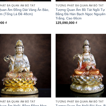
HẬT BÀ QUAN ÂM BỒ TÁT
TƯỢNG PHẬT BÀ QUAN ÂM BỒ TÁT
uan Âm Đồng Dát Vàng Ấn Bảo,
Tượng Quan Âm Bồ Tát Ngồi Tự 
m (Tổng Lá Đề 48cm)
Bằng Đá Hán Bạch Ngọc Nguyên
Trắng, Cao 66cm
000
₫
125,090,000
₫
HẬT BÀ QUAN ÂM BỒ TÁT
TƯỢNG PHẬT BÀ QUAN ÂM BỒ TÁT
uan Âm Ngồi, Bằng Đồng Men
Tượng Quan Âm Ngồi Đài Sen, 