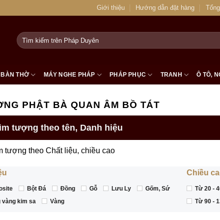
Giới thiệu
Hướng dẫn đặt hàng
Tổng
Tìm
kiếm:
BÀN THỜ
MÁY NGHE PHÁP
PHÁP PHỤC
TRANH
Ô TÔ, N
ỢNG PHẬT BÀ QUAN ÂM BỒ TÁT
ìm tượng theo tên, Danh hiệu
m tượng theo Chất liệu, chiều cao
ệu
Chiều c
site
Bột Đá
Đồng
Gỗ
Lưu Ly
Gốm, Sứ
Từ 20 - 
 vàng kim sa
Vàng
Từ 90 - 