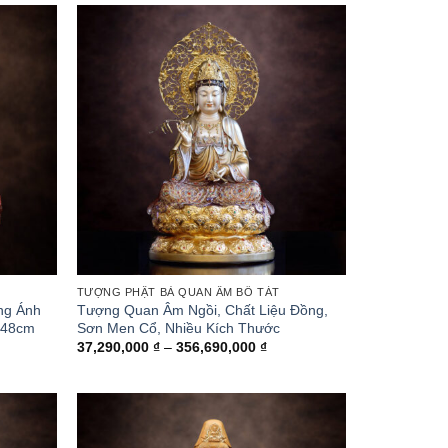
TƯỢNG PHẬT BÀ QUAN ÂM BỒ TÁT
ng Ánh
Tượng Quan Âm Ngồi, Chất Liệu Đồng,
-48cm
Sơn Men Cổ, Nhiều Kích Thước
ảng
Khoảng
37,290,000
₫
–
356,690,000
₫
giá:
từ
90,000 ₫
37,290,000 ₫
đến
90,000 ₫
356,690,000 ₫