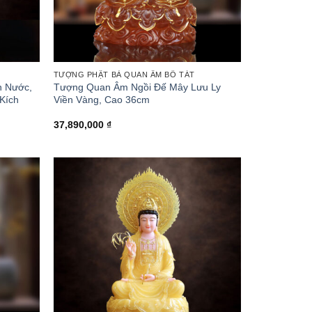
TƯỢNG PHẬT BÀ QUAN ÂM BỒ TÁT
n Nước,
Tượng Quan Âm Ngồi Đế Mây Lưu Ly
Kích
Viền Vàng, Cao 36cm
ảng
37,890,000
₫
90,000 ₫
90,000 ₫