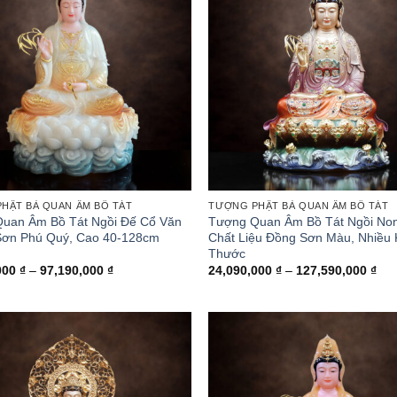
HẬT BÀ QUAN ÂM BỒ TÁT
TƯỢNG PHẬT BÀ QUAN ÂM BỒ TÁT
uan Âm Bồ Tát Ngồi Đế Cổ Văn
Tượng Quan Âm Bồ Tát Ngồi No
Sơn Phú Quý, Cao 40-128cm
Chất Liệu Đồng Sơn Màu, Nhiều 
Thước
Khoảng
Kh
000
₫
–
97,190,000
₫
24,090,000
₫
–
127,590,000
₫
giá:
giá:
từ
từ
10,190,000 ₫
24,
đến
đế
97,190,000 ₫
127