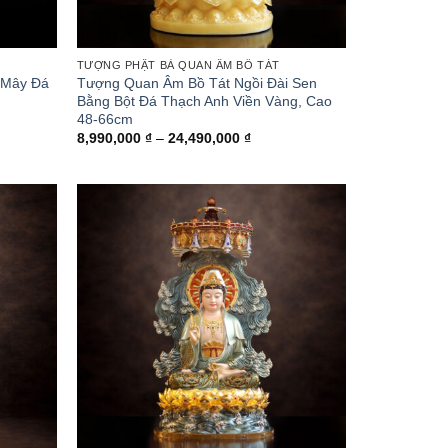
TƯỢNG PHẬT BÀ QUAN ÂM BỒ TÁT
 Mây Đá
Tượng Quan Âm Bồ Tát Ngồi Đài Sen
Bằng Bột Đá Thạch Anh Viền Vàng, Cao
48-66cm
ảng
Khoảng
8,990,000
₫
–
24,490,000
₫
giá:
từ
90,000 ₫
8,990,000 ₫
đến
90,000 ₫
24,490,000 ₫