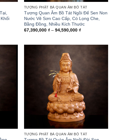
TƯỢNG PHẬT BÀ QUAN ÂM BỒ TÁT
Tại,
Tượng Quan Âm Bồ Tát Ngồi Đế Sen Non
 Khối
Nước Vẽ Sơn Cao Cấp, Có Lọng Che,
Bằng Đồng, Nhiều Kích Thước
Khoảng
67,390,000
₫
–
94,590,000
₫
giá:
từ
67,390,000 ₫
đến
94,590,000 ₫
TƯỢNG PHẬT BÀ QUAN ÂM BỒ TÁT
Bằng
Tượng Bồ Tát Quán Âm Ngồi Đài Sen