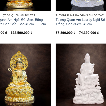
HẬT BÀ QUAN ÂM BỒ TÁT
TƯỢNG PHẬT BÀ QUAN ÂM BỒ TÁT
uan Âm Ngồi Đài Sen, Bằng
Tượng Quan Âm Lưu Ly Ngồi Đế
n Cao Cấp, Cao 40cm – 66cm
Trắng, Cao 36cm, 46cm
Khoảng
Kho
000
₫
–
192,590,000
₫
37,890,000
₫
–
74,190,000
₫
giá:
giá:
từ
từ
66,590,000 ₫
37,8
đến
đến
192,590,000 ₫
74,1