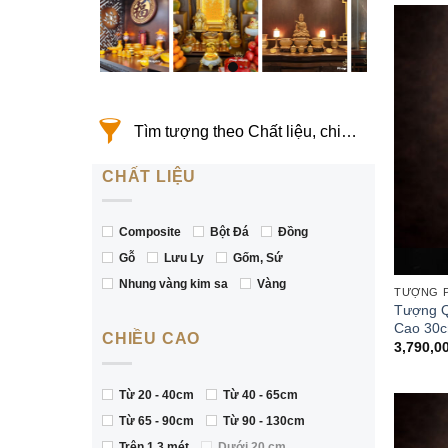
Tìm tượng theo Chất liệu, chiều cao
CHẤT LIỆU
Composite
Bột Đá
Đồng
Gỗ
Lưu Ly
Gốm, Sứ
Nhung vàng kim sa
Vàng
TƯỢNG P
Tượng Q
Cao 30c
CHIỀU CAO
3,790,0
Từ 20 - 40cm
Từ 40 - 65cm
Từ 65 - 90cm
Từ 90 - 130cm
Trên 1.3 mét
Dưới 20 cm