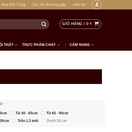
 Hợp Bài Cúng
Câu hỏi thường gặp
Liên hệ
GIỎ HÀNG /
0
₫
ỘI THẤT
THỰC PHẨM CHAY
CẨM NANG
ao
40cm
Từ 40 - 65cm
Từ 65 - 90cm
130cm
Trên 1.3 mét
Dưới 20 cm