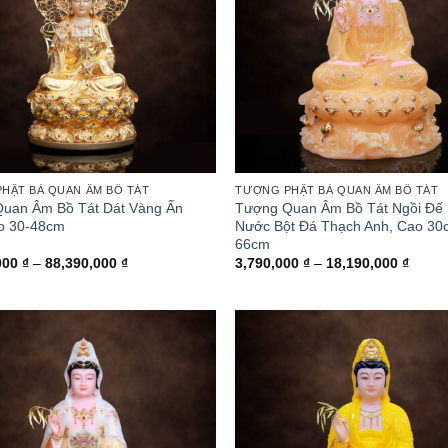
HẬT BÀ QUAN ÂM BỒ TÁT
TƯỢNG PHẬT BÀ QUAN ÂM BỒ TÁT
uan Âm Bồ Tát Dát Vàng Ấn
Tượng Quan Âm Bồ Tát Ngồi Đế
o 30-48cm
Nước Bột Đá Thạch Anh, Cao 30
66cm
Khoảng
Khoả
000
₫
–
88,390,000
₫
3,790,000
₫
–
18,190,000
₫
giá:
giá:
từ
từ
37,290,000 ₫
3,790
đến
đến
88,390,000 ₫
18,19