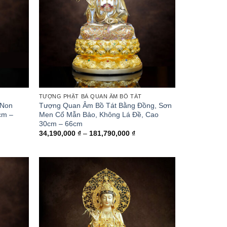
TƯỢNG PHẬT BÀ QUAN ÂM BỒ TÁT
 Non
Tượng Quan Âm Bồ Tát Bằng Đồng, Sơn
cm –
Men Cổ Mẫn Bảo, Không Lá Đề, Cao
30cm – 66cm
ng
Khoảng
34,190,000
₫
–
181,790,000
₫
giá:
từ
,000 ₫
34,190,000 ₫
đến
0,000 ₫
181,790,000 ₫