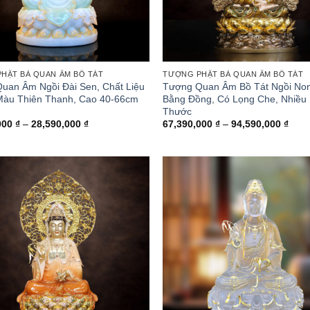
HẬT BÀ QUAN ÂM BỒ TÁT
TƯỢNG PHẬT BÀ QUAN ÂM BỒ TÁT
uan Âm Ngồi Đài Sen, Chất Liệu
Tượng Quan Âm Bồ Tát Ngồi No
Màu Thiên Thanh, Cao 40-66cm
Bằng Đồng, Có Lọng Che, Nhiều 
Thước
Khoảng
Kho
000
₫
–
28,590,000
₫
67,390,000
₫
–
94,590,000
₫
giá:
giá:
từ
từ
10,690,000 ₫
67,3
đến
đến
28,590,000 ₫
94,5