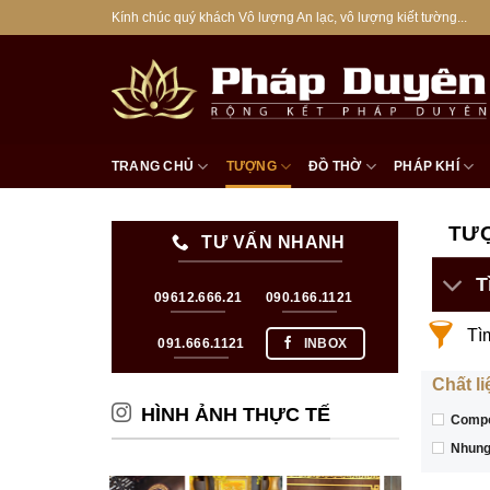
Bỏ
Kính chúc quý khách Vô lượng An lạc, vô lượng kiết tường...
qua
nội
dung
TRANG CHỦ
TƯỢNG
ĐỒ THỜ
PHÁP KHÍ
TƯ
TƯ VẤN NHANH
T
09612.666.21
090.166.1121
Tì
091.666.1121
INBOX
Chất li
HÌNH ẢNH THỰC TẾ
Compo
Nhung