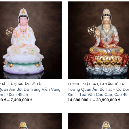
HẬT BÀ QUAN ÂM BỒ TÁT
TƯỢNG PHẬT BÀ QUAN ÂM BỒ TÁT
uan Âm Bột Đá Trắng Viền Vàng,
Tượng Quan Âm Bồ Tát – Cổ Đồ
m | 40cm 48cm
Kim – Tọa Vân Cao Cấp, Cao 40
Khoảng
Kho
00
₫
–
7,490,000
₫
14,690,000
₫
–
20,990,000
₫
giá:
giá:
từ
từ
3,790,000 ₫
14,6
đến
đến
7,490,000 ₫
20,9