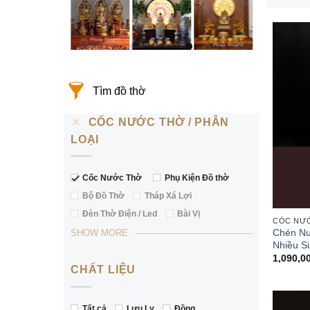
Tìm đồ thờ
CỐC NƯỚC THỜ
PHÂN
LOẠI
Cốc Nước Thờ
Phụ Kiện Đồ thờ
Bộ Đồ Thờ
Tháp Xá Lợi
Đèn Thờ Điện / Led
Bài Vị
CỐC NƯ
Chén Nư
SHOW MORE
Nhiều S
1,090,0
CHẤT LIỆU
Tất cả
Lưu Ly
Đồng