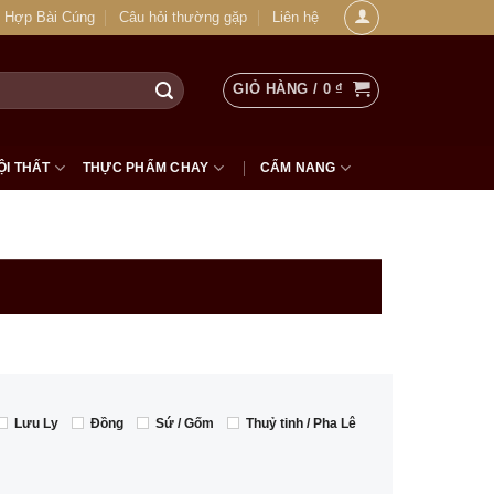
 Hợp Bài Cúng
Câu hỏi thường gặp
Liên hệ
GIỎ HÀNG /
0
₫
ỘI THẤT
THỰC PHẨM CHAY
CẨM NANG
Lưu Ly
Đồng
Sứ / Gốm
Thuỷ tinh / Pha Lê
m