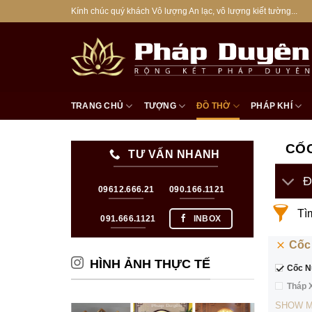
Bỏ
Kính chúc quý khách Vô lượng An lạc, vô lượng kiết tường...
qua
nội
dung
TRANG CHỦ
TƯỢNG
ĐỒ THỜ
PHÁP KHÍ
CỐ
TƯ VẤN NHANH
Đ
09612.666.21
090.166.1121
Tì
091.666.1121
INBOX
Cốc
HÌNH ẢNH THỰC TẾ
Cốc N
Tháp 
SHOW 