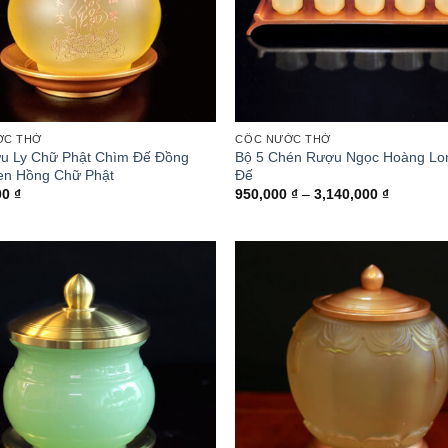
ỚC THỜ
CỐC NƯỚC THỜ
u Ly Chữ Phật Chìm Đế Đồng
Bộ 5 Chén Rượu Ngọc Hoàng Lo
en Hồng Chữ Phật
Đế
Khoảng
00
₫
950,000
₫
–
3,140,000
₫
giá:
từ
950,000 
đến
3,140,00