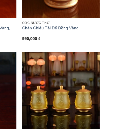
CỐC NƯỚC THỜ
 Vàng,
Chén Chiêu Tài Đế Đồng Vàng
g
990,000
₫
000 ₫
000 ₫