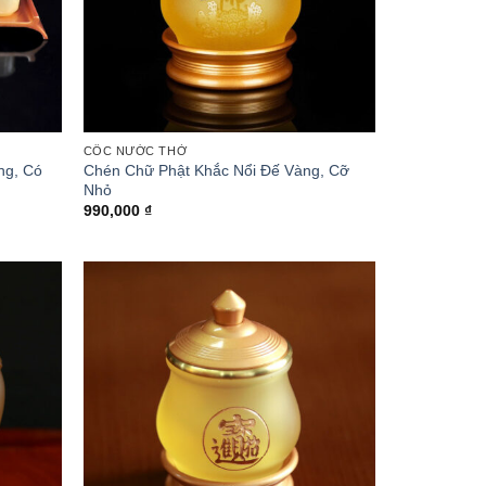
CỐC NƯỚC THỜ
ng, Có
Chén Chữ Phật Khắc Nổi Đế Vàng, Cỡ
Nhỏ
990,000
₫
₫
0 ₫