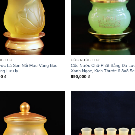
ỚC THỜ
CỐC NƯỚC THỜ
ớc Lá Sen Nổi Màu Vàng Bọc
Cốc Nước Chữ Phật Bằng Đá Lưu
ng Lưu ly
Xanh Ngọc, Kích Thước 6.8×8.5
00
₫
990,000
₫