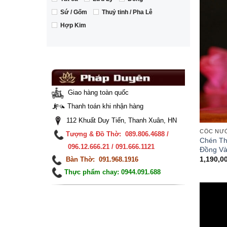
Sứ / Gốm
Thuỷ tinh / Pha Lê
Hợp Kim
Giao hàng toàn quốc
Thanh toán khi nhận hàng
112 Khuất Duy Tiến, Thanh Xuân, HN
CỐC NƯ
Tượng & Đồ Thờ: 089.806.4688 /
Chén Th
096.12.666.21 / 091.666.1121
Đồng V
1,190,0
Bàn Thờ: 091.968.1916
Thực phẩm chay: 0944.091.688