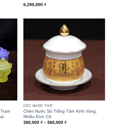
6,290,000
₫
CỐC NƯỚC THỜ
 Trạm
Chén Nước Sứ Trắng Tâm Kinh Vàng,
ái
Nhiều Kích Cỡ
Khoảng
380,000
₫
–
560,000
₫
giá:
từ
380,000 ₫