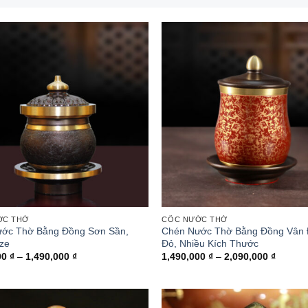
ỚC THỜ
CỐC NƯỚC THỜ
ớc Thờ Bằng Đồng Sơn Sần,
Chén Nước Thờ Bằng Đồng Vân
ize
Đỏ, Nhiều Kích Thước
Khoảng
Khoản
00
₫
–
1,490,000
₫
1,490,000
₫
–
2,090,000
₫
giá:
giá:
từ
từ
1,090,000 ₫
1,490,
đến
đến
1,490,000 ₫
2,090,