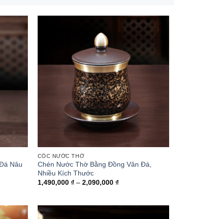
CỐC NƯỚC THỜ
 Đá Nâu
Chén Nước Thờ Bằng Đồng Vân Đá,
Nhiều Kích Thước
g
Khoảng
1,490,000
₫
–
2,090,000
₫
giá:
từ
000 ₫
1,490,000 ₫
đến
000 ₫
2,090,000 ₫