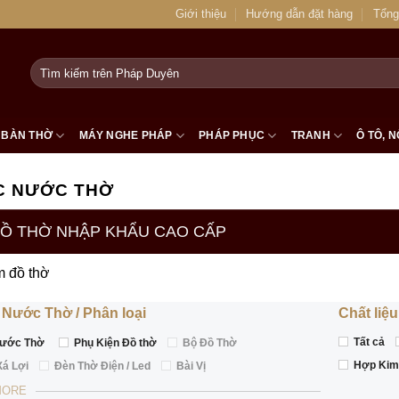
Giới thiệu
Hướng dẫn đặt hàng
Tổng
Tìm
kiếm:
BÀN THỜ
MÁY NGHE PHÁP
PHÁP PHỤC
TRANH
Ô TÔ, N
C NƯỚC THỜ
Ồ THỜ NHẬP KHẨU CAO CẤP
m đồ thờ
 Nước Thờ
Phân loại
Chất liệu
Tất cả
ước Thờ
Phụ Kiện Đồ thờ
Bộ Đồ Thờ
Hợp Ki
Xá Lợi
Đèn Thờ Điện / Led
Bài Vị
MORE