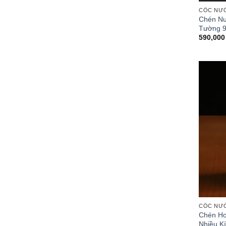
CỐC NƯ
Chén Nư
Tường 
590,00
CỐC NƯ
Chén Ho
Nhiều K