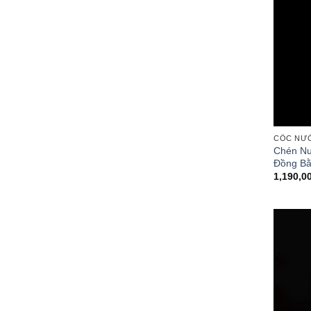
CỐC NƯ
Chén Nư
Đồng Bằ
1,190,0