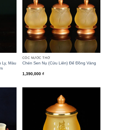
CỐC NƯỚC THỜ
 Ly, Màu
Chén Sen Nụ (Cửu Liên) Đế Đồng Vàng
cm
1,390,000
₫