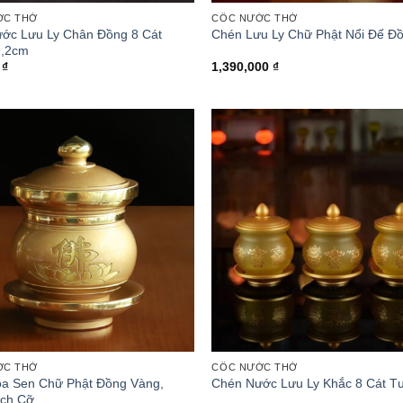
ỚC THỜ
CỐC NƯỚC THỜ
ớc Lưu Ly Chân Đồng 8 Cát
Chén Lưu Ly Chữ Phật Nổi Đế Đ
9,2cm
0
₫
1,390,000
₫
ỚC THỜ
CỐC NƯỚC THỜ
a Sen Chữ Phật Đồng Vàng,
Chén Nước Lưu Ly Khắc 8 Cát T
ích Cỡ