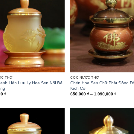
ỚC THỜ
CỐC NƯỚC THỜ
anh Liên Lưu Ly Hoa Sen Nổi Đế
Chén Hoa Sen Chữ Phật Đồng Đỏ
àng
Kích Cỡ
Khoảng
00
₫
650,000
₫
–
1,090,000
₫
giá:
từ
650,000 
đến
1,090,00