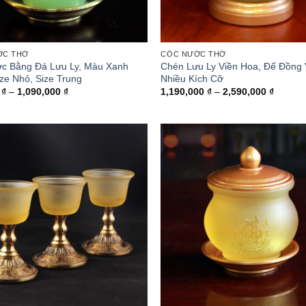
ỚC THỜ
CỐC NƯỚC THỜ
c Bằng Đá Lưu Ly, Màu Xanh
Chén Lưu Ly Viền Hoa, Đế Đồng
ze Nhỏ, Size Trung
Nhiều Kích Cỡ
Khoảng
Khoản
0
₫
–
1,090,000
₫
1,190,000
₫
–
2,590,000
₫
giá:
giá:
từ
từ
890,000 ₫
1,190,
đến
đến
1,090,000 ₫
2,590,