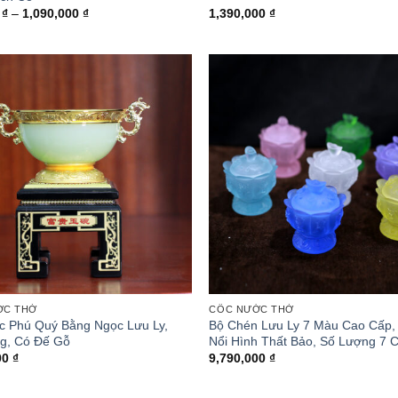
Khoảng
0
₫
–
1,090,000
₫
1,390,000
₫
giá:
từ
650,000 ₫
đến
1,090,000 ₫
ỚC THỜ
CỐC NƯỚC THỜ
c Phú Quý Bằng Ngọc Lưu Ly,
Bộ Chén Lưu Ly 7 Màu Cao Cấp,
g, Có Đế Gỗ
Nổi Hình Thất Bảo, Số Lượng 7 C
00
₫
9,790,000
₫