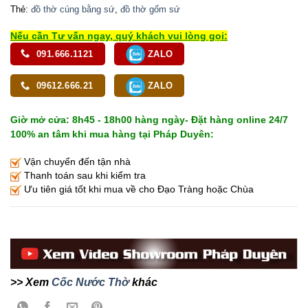
Thẻ:
đồ thờ cúng bằng sứ
,
đồ thờ gốm sứ
Nếu cần Tư vấn ngay, quý khách vui lòng gọi:
091.666.1121
ZALO
09612.666.21
ZALO
Giờ mở cửa: 8h45 - 18h00 hàng ngày- Đặt hàng online 24/7
100% an tâm khi mua hàng tại Pháp Duyên:
Vận chuyển đến tận nhà
Thanh toán sau khi kiểm tra
Ưu tiên giá tốt khi mua về cho Đạo Tràng hoặc Chùa
>> Xem
Cốc Nước Thờ
khác