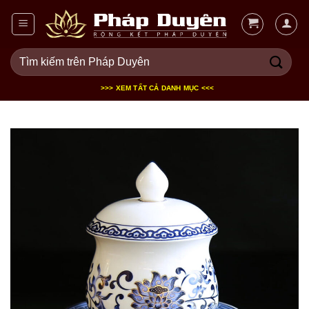
Bỏ
qua
nội
Tìm
dung
kiếm:
>>> XEM TẤT CẢ DANH MỤC <<<