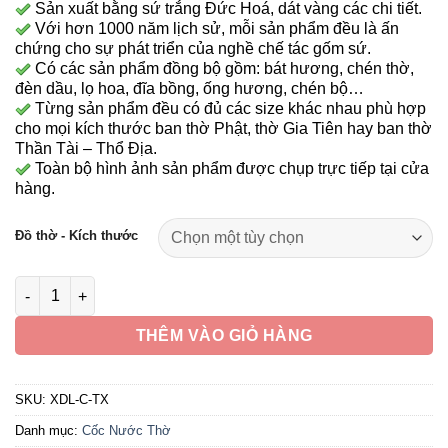
180,000 ₫
Sản xuất bằng sứ trắng Đức Hoá, dát vàng các chi tiết.
Với hơn 1000 năm lịch sử, mỗi sản phẩm đều là ấn
đến
chứng cho sự phát triển của nghề chế tác gốm sứ.
220,000 ₫
Có các sản phẩm đồng bộ gồm: bát hương, chén thờ,
đèn dầu, lọ hoa, đĩa bồng, ống hương, chén bộ…
Từng sản phẩm đều có đủ các size khác nhau phù hợp
cho mọi kích thước ban thờ Phật, thờ Gia Tiên hay ban thờ
Thần Tài – Thổ Địa.
Toàn bộ hình ảnh sản phẩm được chụp trực tiếp tại cửa
hàng.
Đồ thờ - Kích thước
Chén Nước Thờ Sứ Trắng Hoa Sen Xanh, Nhiều Kích Cỡ số lư
THÊM VÀO GIỎ HÀNG
SKU:
XDL-C-TX
Danh mục:
Cốc Nước Thờ