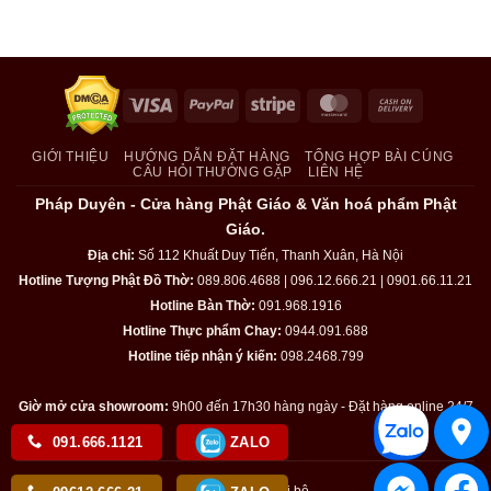
Visa
PayPal
Stripe
MasterCard
Cash
On
Delivery
GIỚI THIỆU
HƯỚNG DẪN ĐẶT HÀNG
TỔNG HỢP BÀI CÚNG
CÂU HỎI THƯỜNG GẶP
LIÊN HỆ
Pháp Duyên - Cửa hàng Phật Giáo & Văn hoá phẩm Phật
Giáo.
Địa chỉ:
Số 112 Khuất Duy Tiến, Thanh Xuân, Hà Nội
Hotline Tượng Phật Đồ Thờ:
089.806.4688 | 096.12.666.21 | 0901.66.11.21
Hotline Bàn Thờ:
091.968.1916
Hotline Thực phẩm Chay:
0944.091.688
Hotline tiếp nhận ý kiến:
098.2468.799
Giờ mở cửa showroom:
9h00 đến 17h30 hàng ngày - Đặt hàng online 24/7
091.666.1121
ZALO
Kiểm tra email nội bộ