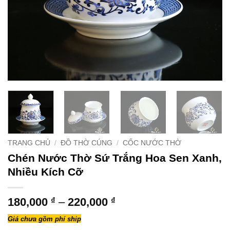
TRANG CHỦ
/
ĐỒ THỜ CÚNG
/
CỐC NƯỚC THỜ
Chén Nước Thờ Sứ Trắng Hoa Sen Xanh,
Nhiều Kích Cỡ
Khoảng
180,000
₫
–
220,000
₫
giá:
Giá chưa gồm phí ship
từ