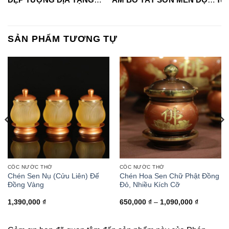
VƯƠNG BỒ TÁT
CAO
#phápduyênshop
#ph
#phápduyênshop
#tuongphat
#do
#tuongphat
#nammoquantheambotat
SẢN PHẨM TƯƠNG TỰ
#diatangvuongbotat
CỐC NƯỚC THỜ
CỐC NƯỚC THỜ
Chén Sen Nụ (Cửu Liên) Đế
Chén Hoa Sen Chữ Phật Đồng
Đồng Vàng
Đỏ, Nhiều Kích Cỡ
Khoảng
1,390,000
₫
650,000
₫
–
1,090,000
₫
giá:
từ
650,000 
đến