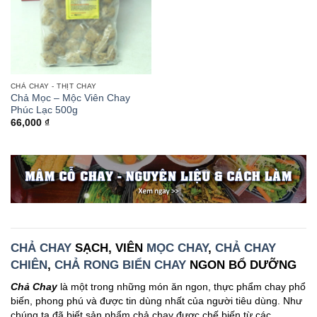
CHẢ CHAY - THỊT CHAY
Chả Mọc – Mộc Viên Chay
Phúc Lạc 500g
66,000
₫
CHẢ CHAY
SẠCH, VIÊN
MỌC CHAY
,
CHẢ CHAY
CHIÊN
,
CHẢ RONG BIỂN CHAY
NGON BỔ DƯỠNG
Chả Chay
là một trong những món ăn ngon, thực phẩm chay phổ
biến, phong phú và được tin dùng nhất của người tiêu dùng. Như
chúng ta đã biết sản phẩm chả chay được chế biến từ các