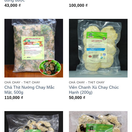
dùng được
43,000
₫
100,000
₫
CHẢ CHAY - THỊT CHAY
CHẢ CHAY - THỊT CHAY
Chả Thịt Nướng Chay Mắc
Viên Chanh Xù Chay Chúc
Mật, 500g
Hạnh (200g)
110,000
₫
50,000
₫