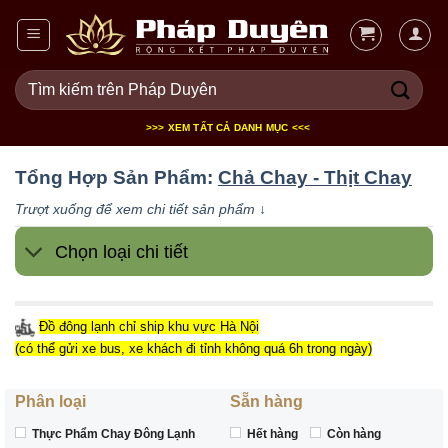
Bỏ
qua
nội
Tìm
dung
kiếm:
>>> XEM TẤT CẢ DANH MỤC <<<
Tổng Hợp Sản Phẩm:
Chả Chay - Thịt Chay
Trượt xuống để xem chi tiết sản phẩm ↓
Chọn loại chi tiết
Đồ đông lạnh chỉ ship khu vực Hà Nội
(có thể gửi xe bus, xe khách đi tỉnh không quá 6h trong ngày)
Phân loại
Sẵn hàng
Thực Phẩm Chay Đông Lạnh
Hết hàng
Còn hàng