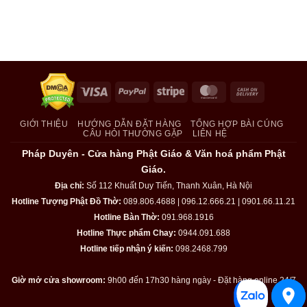
Visa
PayPal
Stripe
MasterCard
Cash
On
Delivery
GIỚI THIỆU
HƯỚNG DẪN ĐẶT HÀNG
TỔNG HỢP BÀI CÚNG
CÂU HỎI THƯỜNG GẶP
LIÊN HỆ
Pháp Duyên - Cửa hàng Phật Giáo & Văn hoá phẩm Phật
Giáo.
Địa chỉ:
Số 112 Khuất Duy Tiến, Thanh Xuân, Hà Nội
Hotline Tượng Phật Đồ Thờ:
089.806.4688 | 096.12.666.21 | 0901.66.11.21
Hotline Bàn Thờ:
091.968.1916
Hotline Thực phẩm Chay:
0944.091.688
Hotline tiếp nhận ý kiến:
098.2468.799
Giờ mở cửa showroom:
9h00 đến 17h30 hàng ngày - Đặt hàng online 24/7