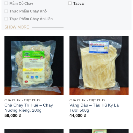
Mâm Cỗ Chay
Tất cả
Thực Phẩm Chay Khô
Thực Phẩm Chay Ăn Liền
SHOW MORE
CHẢ CHAY - THỊT CHAY
CHẢ CHAY - THỊT CHAY
Chả Chay Trí Huệ – Chay
Váng Đậu – Tàu Hũ Ky Lá
Nướng Riềng, 200g
Tươi 500g
58,000
₫
44,000
₫