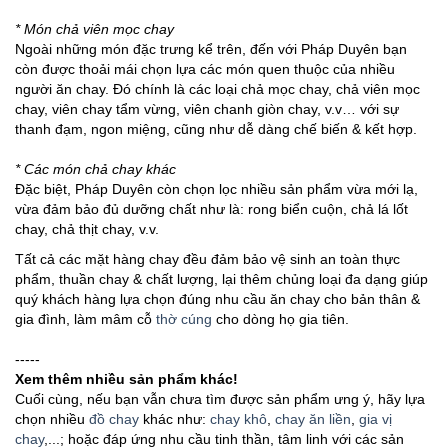
* Món chả viên mọc chay
Ngoài những món đặc trưng kể trên, đến với Pháp Duyên bạn
còn được thoải mái chọn lựa các món quen thuộc của nhiều
người ăn chay. Đó chính là các loại chả mọc chay, chả viên mọc
chay, viên chay tẩm vừng, viên chanh giòn chay, v.v… với sự
thanh đạm, ngon miệng, cũng như dễ dàng chế biến & kết hợp.
* Các món chả chay khác
Đặc biệt, Pháp Duyên còn chọn lọc nhiều sản phẩm vừa mới lạ,
vừa đảm bảo đủ dưỡng chất như là: rong biển cuộn, chả lá lốt
chay, chả thịt chay, v.v.
Tất cả các mặt hàng chay đều đảm bảo vệ sinh an toàn thực
phẩm, thuần chay & chất lượng, lại thêm chủng loại đa dạng giúp
quý khách hàng lựa chọn đúng nhu cầu ăn chay cho bản thân &
gia đình, làm mâm cỗ
thờ cúng
cho dòng họ gia tiên.
-----
Xem thêm nhiều sản phẩm khác!
Cuối cùng, nếu bạn vẫn chưa tìm được sản phẩm ưng ý, hãy lựa
chọn nhiều
đồ chay
khác như:
chay khô
,
chay ăn liền
,
gia vị
chay
,...; hoặc đáp ứng nhu cầu tinh thần, tâm linh với các sản