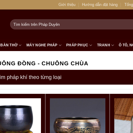
Giới thiệu
Hướng dẫn đặt hàng
Tổng
Tìm
kiếm:
BÀN THỜ
MÁY NGHE PHÁP
PHÁP PHỤC
TRANH
Ô TÔ, N
UÔNG ĐỒNG - CHUÔNG CHÙA
ìm pháp khí theo từng loại