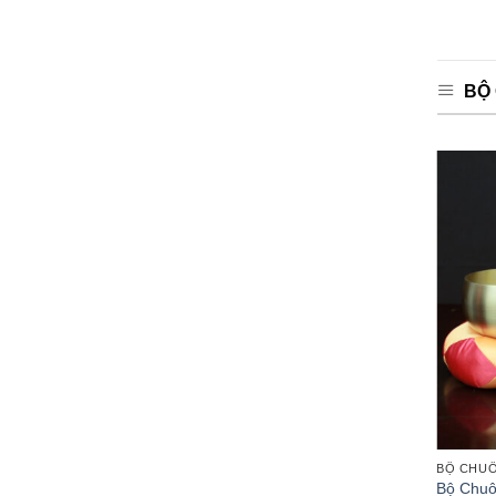
BỘ 
BỘ CHUÔNG MÕ TẠI GIA
BỘ CHUÔNG MÕ T
hiều
Bộ Chuông Mõ Tụng Kinh Tại Gia, Kích
Bộ Chuông Mõ T