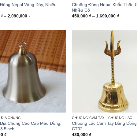
Đồng Nepal Vàng Dày, Nhiều
Chuông Đồng Nepal Khắc Thần 
Nhiều Cỡ
Khoảng
Khoảng
0
₫
–
2,090,000
₫
450,000
₫
–
1,690,000
₫
giá:
giá:
từ
từ
890,000 ₫
450,000 
đến
đến
2,090,000 ₫
1,690,00
ĐỊA CHUNG
CHUÔNG CẦM TAY - CHUÔNG LẮC
Địa Chung Cao Cấp Mầu Đồng,
Chuông Lắc Cầm Tay Bằng Đồng
 3.5inch
CT02
00
₫
430,000
₫