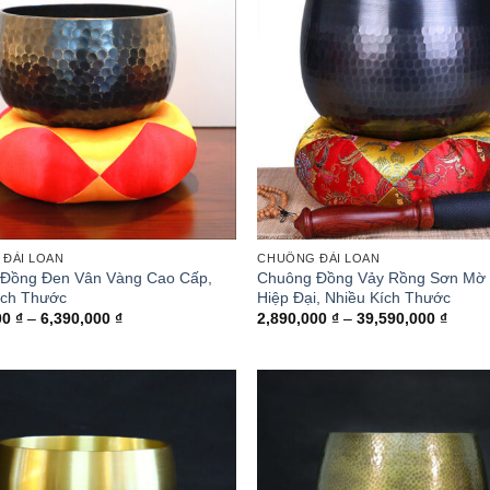
ĐÀI LOAN
CHUÔNG ĐÀI LOAN
Đồng Đen Vân Vàng Cao Cấp,
Chuông Đồng Vảy Rồng Sơn Mờ
ích Thước
Hiệp Đại, Nhiều Kích Thước
Khoảng
Khoả
00
₫
–
6,390,000
₫
2,890,000
₫
–
39,590,000
₫
giá:
giá:
từ
từ
1,990,000 ₫
2,890
đến
đến
6,390,000 ₫
39,59