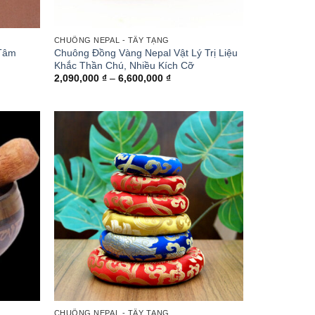
CHUÔNG NEPAL - TÂY TẠNG
 Tâm
Chuông Đồng Vàng Nepal Vật Lý Trị Liệu
Khắc Thần Chú, Nhiều Kích Cỡ
Khoảng
2,090,000
₫
–
6,600,000
₫
giá:
từ
2,090,000 ₫
đến
6,600,000 ₫
CHUÔNG NEPAL - TÂY TẠNG