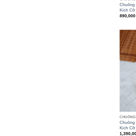
Chuông 
Kích Cỡ
890,00
CHUÔNG 
Chuông 
Kích Cỡ
1,390,0