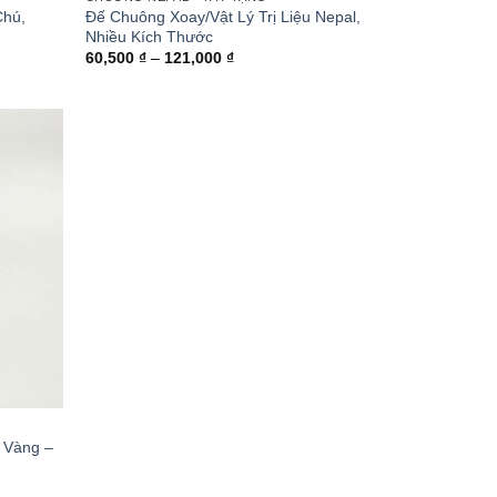
Chú,
Đế Chuông Xoay/Vật Lý Trị Liệu Nepal,
Nhiều Kích Thước
Khoảng
60,500
₫
–
121,000
₫
giá:
từ
₫
60,500 ₫
đến
0 ₫
121,000 ₫
 Vàng –