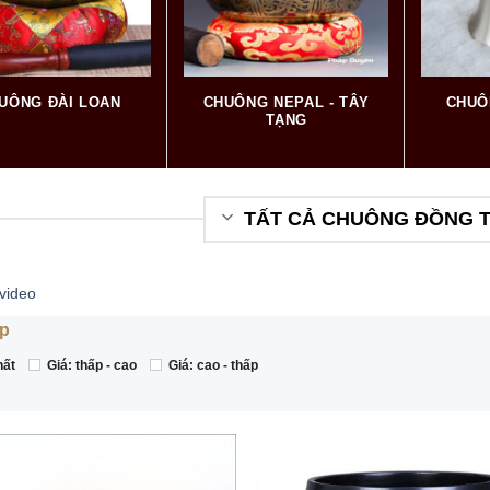
UÔNG ĐÀI LOAN
CHUÔNG NEPAL - TÂY
CHUÔ
TẠNG
TẤT CẢ CHUÔNG ĐỒNG 
video
p
hất
Giá: thấp - cao
Giá: cao - thấp