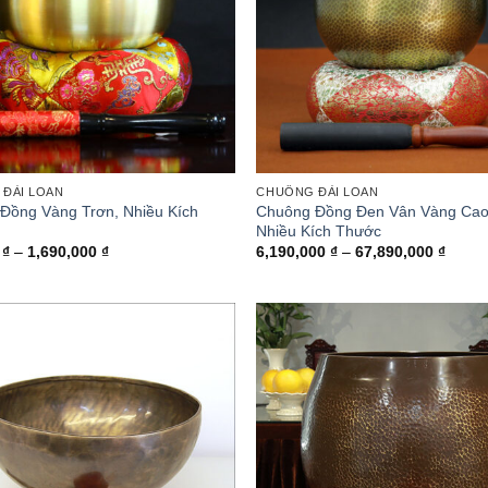
ĐÀI LOAN
CHUÔNG ĐÀI LOAN
Đồng Vàng Trơn, Nhiều Kích
Chuông Đồng Đen Vân Vàng Cao
Nhiều Kích Thước
Khoảng
Khoả
0
₫
–
1,690,000
₫
6,190,000
₫
–
67,890,000
₫
giá:
giá:
từ
từ
650,000 ₫
6,190
đến
đến
1,690,000 ₫
67,89