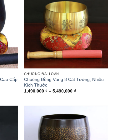
CHUÔNG ĐÀI LOAN
 Cao Cấp
Chuông Đồng Vàng 8 Cát Tường, Nhiều
Kích Thước
ng
Khoảng
1,490,000
₫
–
5,490,000
₫
giá:
từ
,000 ₫
1,490,000 ₫
đến
0,000 ₫
5,490,000 ₫