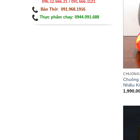
096.12.666.21 / 091.666.1121
Bàn Thờ: 091.968.1916
Thực phẩm chay: 0944.091.688
CHUÔNG 
Chuông 
Nhiều K
1,990,0