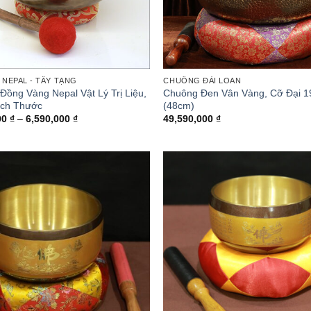
NEPAL - TÂY TẠNG
CHUÔNG ĐÀI LOAN
Đồng Vàng Nepal Vật Lý Trị Liệu,
Chuông Đen Vân Vàng, Cỡ Đại 1
ích Thước
(48cm)
Khoảng
00
₫
–
6,590,000
₫
49,590,000
₫
giá:
từ
1,790,000 ₫
đến
6,590,000 ₫