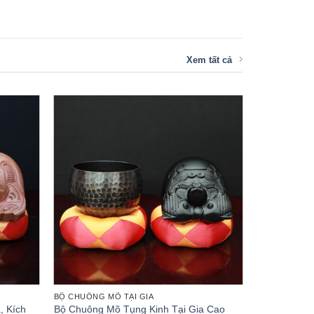
Xem tất cả
BỘ CHUÔNG MÕ TẠI GIA
BỘ CHUÔNG MÕ TẠI G
Bộ Chuông Mõ Tụng Kinh Tại Gia, Kích
Bộ Chuông Mõ Tụng 