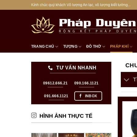
Bỏ
Kính chúc quý khách Vô lượng An lạc, vô lượng kiết tường...
qua
nội
dung
TRANG CHỦ
TƯỢNG
ĐỒ THỜ
PHÁP KHÍ
CH
TƯ VẤN NHANH
T
09612.666.21
090.166.1121
091.666.1121
INBOX
HÌNH ẢNH THỰC TẾ