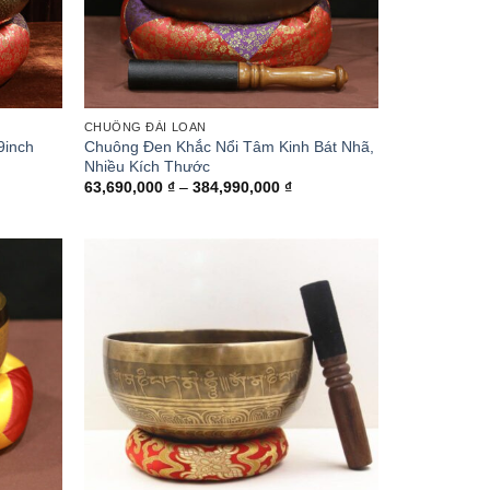
CHUÔNG ĐÀI LOAN
9inch
Chuông Đen Khắc Nổi Tâm Kinh Bát Nhã,
Nhiều Kích Thước
Khoảng
63,690,000
₫
–
384,990,000
₫
giá:
từ
63,690,000 ₫
đến
384,990,000 ₫