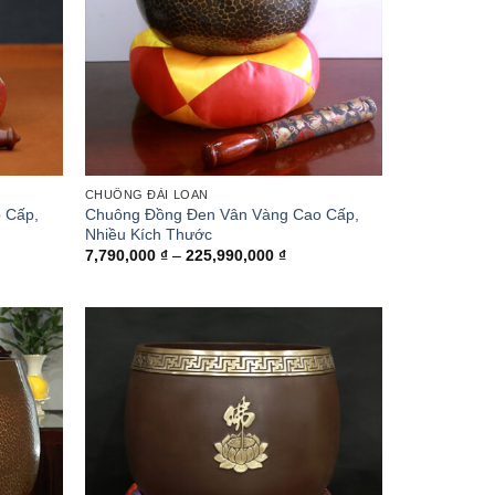
CHUÔNG ĐÀI LOAN
 Cấp,
Chuông Đồng Đen Vân Vàng Cao Cấp,
Nhiều Kích Thước
ng
Khoảng
7,790,000
₫
–
225,990,000
₫
giá:
từ
,000 ₫
7,790,000 ₫
đến
0,000 ₫
225,990,000 ₫