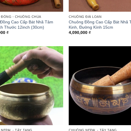
 ĐỒNG - CHUÔNG CHÙA
CHUÔNG ĐÀI LOAN
Đồng Cao Cấp Bát Nhã Tâm
Chuông Đồng Cao Cấp Bát Nhã
ích Thước 12inch (30cm)
Kinh, Đường Kính 15cm
000
₫
4,090,000
₫
NEPAL - TÂY TẠNG
CHUÔNG NEPAL - TÂY TẠNG