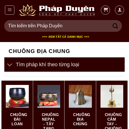
Bỏ
qua
nội
Tìm
dung
kiếm:
>>> XEM TẤT CẢ DANH MỤC <<<
CHUÔNG ĐỊA CHUNG
Tìm pháp khí theo từng loại
CHUÔNG
CHUÔNG
CHUÔNG
CHUÔNG
ĐÀI
NEPAL
ĐỊA
CẦM
LOAN
- TÂY
CHUNG
TAY -
TẠNG
CHUÔNG