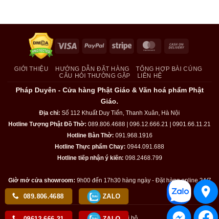
Visa
PayPal
Stripe
MasterCard
Cash
On
Delivery
GIỚI THIỆU
HƯỚNG DẪN ĐẶT HÀNG
TỔNG HỢP BÀI CÚNG
CÂU HỎI THƯỜNG GẶP
LIÊN HỆ
Pháp Duyên - Cửa hàng Phật Giáo & Văn hoá phẩm Phật
Giáo.
Địa chỉ:
Số 112 Khuất Duy Tiến, Thanh Xuân, Hà Nội
Hotline Tượng Phật Đồ Thờ:
089.806.4688 | 096.12.666.21 | 0901.66.11.21
Hotline Bàn Thờ:
091.968.1916
Hotline Thực phẩm Chay:
0944.091.688
Hotline tiếp nhận ý kiến:
098.2468.799
Giờ mở cửa showroom:
9h00 đến 17h30 hàng ngày - Đặt hàng online 24/7
089.806.4688
ZALO
Kiểm tra email nội bộ
09612.666.21
ZALO