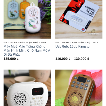
MÁY NGHE PHÁP NIỆM PHẬT MP3
MÁY NGHE PHÁP NIỆM PHẬT MP3
Máy Mp3 Màu Trắng Không
Usb 8gb, 16gb Kingston
Màn Hình Mini, Chữ Nam Mô A
Di Đà Phật
Khoảng
135,000
₫
110,000
₫
–
130,000
₫
giá:
từ
110,000 ₫
đến
130,000 ₫