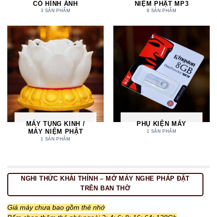
CÓ HÌNH ẢNH
NIỆM PHẬT MP3
3 SẢN PHẨM
8 SẢN PHẨM
MÁY TỤNG KINH /
PHỤ KIỆN MÁY
MÁY NIỆM PHẬT
1 SẢN PHẨM
1 SẢN PHẨM
NGHI THỨC KHẢI THỈNH – MỞ MÁY NGHE PHÁP ĐẶT
TRÊN BAN THỜ
Giá máy chưa bao gồm thẻ nhớ