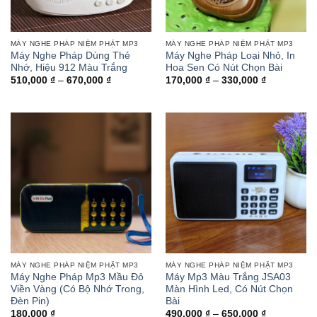
MÁY NGHE PHÁP NIỆM PHẬT MP3
MÁY NGHE PHÁP NIỆM PHẬT MP3
Máy Nghe Pháp Dùng Thẻ
Máy Nghe Pháp Loại Nhỏ, In
Nhớ, Hiệu 912 Màu Trắng
Hoa Sen Có Nút Chọn Bài
Khoảng
Khoảng
510,000
₫
–
670,000
₫
170,000
₫
–
330,000
₫
giá:
giá:
từ
từ
510,000 ₫
170,000 ₫
đến
đến
670,000 ₫
330,000 ₫
MÁY NGHE PHÁP NIỆM PHẬT MP3
MÁY NGHE PHÁP NIỆM PHẬT MP3
Máy Nghe Pháp Mp3 Mầu Đỏ
Máy Mp3 Màu Trắng JSA03
Viền Vàng (Có Bộ Nhớ Trong,
Màn Hình Led, Có Nút Chọn
Đèn Pin)
Bài
Khoảng
180,000
₫
490,000
₫
–
650,000
₫