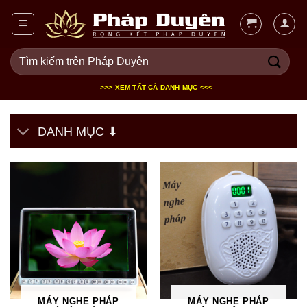
Bỏ
qua
nội
Tìm
dung
kiếm:
>>> XEM TẤT CẢ DANH MỤC <<<
DANH MỤC ⬇
MÁY NGHE PHÁP
MÁY NGHE PHÁP