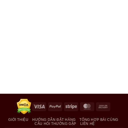
Visa
PayPal
Stripe
MasterCard
Cash
On
Delivery
GIỚI THIỆU
HƯỚNG DẪN ĐẶT HÀNG
TỔNG HỢP BÀI CÚNG
CÂU HỎI THƯỜNG GẶP
LIÊN HỆ