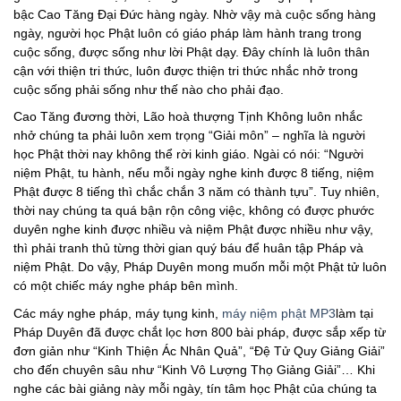
bậc Cao Tăng Đại Đức hàng ngày. Nhờ vậy mà cuộc sống hàng
ngày, người học Phật luôn có giáo pháp làm hành trang trong
cuộc sống, được sống như lời Phật dạy. Đây chính là luôn thân
cận với thiện tri thức, luôn được thiện tri thức nhắc nhở trong
cuộc sống phải sống như thế nào cho phải đạo.
Cao Tăng đương thời, Lão hoà thượng Tịnh Không luôn nhắc
nhở chúng ta phải luôn xem trọng “Giải môn” – nghĩa là người
học Phật thời nay không thể rời kinh giáo. Ngài có nói: “Người
niệm Phật, tu hành, nếu mỗi ngày nghe kinh được 8 tiếng, niệm
Phật được 8 tiếng thì chắc chắn 3 năm có thành tựu”. Tuy nhiên,
thời nay chúng ta quá bận rộn công việc, không có được phước
duyên nghe kinh được nhiều và niệm Phật được nhiều như vậy,
thì phải tranh thủ từng thời gian quý báu để huân tập Pháp và
niệm Phật. Do vậy, Pháp Duyên mong muốn mỗi một Phật tử luôn
có một chiếc máy nghe pháp bên mình.
Các máy nghe pháp, máy tụng kinh,
máy niệm phật MP3
làm tại
Pháp Duyên đã được chắt lọc hơn 800 bài pháp, được sắp xếp từ
đơn giản như “Kinh Thiện Ác Nhân Quả”, “Đệ Tử Quy Giảng Giải”
cho đến chuyên sâu như “Kinh Vô Lượng Thọ Giảng Giải”… Khi
nghe các bài giảng này mỗi ngày, tín tâm học Phật của chúng ta