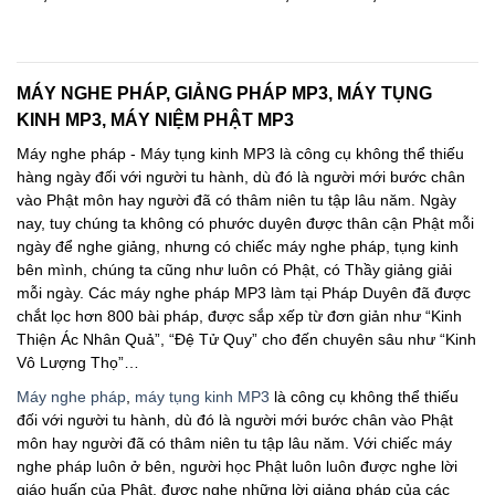
giá:
từ
490,000 ₫
đến
650,000 ₫
MÁY NGHE PHÁP, GIẢNG PHÁP MP3, MÁY TỤNG
KINH MP3, MÁY NIỆM PHẬT MP3
Máy nghe pháp - Máy tụng kinh MP3 là công cụ không thể thiếu
hàng ngày đối với người tu hành, dù đó là người mới bước chân
vào Phật môn hay người đã có thâm niên tu tập lâu năm. Ngày
nay, tuy chúng ta không có phước duyên được thân cận Phật mỗi
ngày để nghe giảng, nhưng có chiếc máy nghe pháp, tụng kinh
bên mình, chúng ta cũng như luôn có Phật, có Thầy giảng giải
mỗi ngày. Các máy nghe pháp MP3 làm tại Pháp Duyên đã được
chắt lọc hơn 800 bài pháp, được sắp xếp từ đơn giản như “Kinh
Thiện Ác Nhân Quả”, “Đệ Tử Quy” cho đến chuyên sâu như “Kinh
Vô Lượng Thọ”…
Máy nghe pháp
,
máy tụng kinh MP3
là công cụ không thể thiếu
đối với người tu hành, dù đó là người mới bước chân vào Phật
môn hay người đã có thâm niên tu tập lâu năm. Với chiếc máy
nghe pháp luôn ở bên, người học Phật luôn luôn được nghe lời
giáo huấn của Phật, được nghe những lời giảng pháp của các