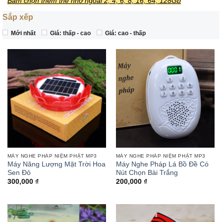
Bấm chọn thêm thẻ nhớ ngoài 2; 4; 6; 8; 16; 64; 128Gb
Sắp xếp
Mới nhất
Giá: thấp - cao
Giá: cao - thấp
MÁY NGHE PHÁP NIỆM PHẬT MP3
MÁY NGHE PHÁP NIỆM PHẬT MP3
Máy Năng Lượng Mặt Trời Hoa
Máy Nghe Pháp Lá Bồ Đề Có
Sen Đỏ
Nút Chọn Bài Trắng
300,000
₫
200,000
₫