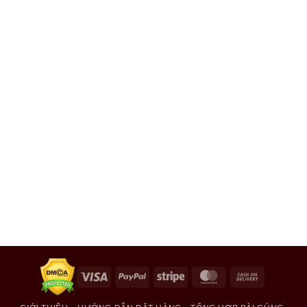
Visa
PayPal
Stripe
MasterCard
Cash
On
Delivery