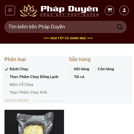
Bỏ
qua
nội
Tìm
dung
kiếm:
>>> XEM TẤT CẢ DANH MỤC <<<
Phân loại
Sẵn hàng
Bánh Chay
Hết hàng
Còn hàng
Thực Phẩm Chay Đông Lạnh
Tất cả
Mâm Cỗ Chay
Thực Phẩm Chay Khô
SHOW MORE