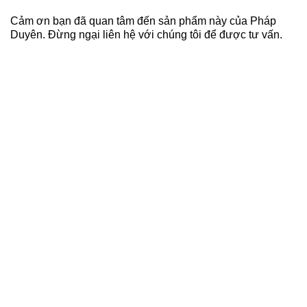
từ
0,000 ₫
2,940,0
đến
Cảm ơn bạn đã quan tâm đến sản phẩm này của Pháp
40,000 ₫
6,440,0
Duyên. Đừng ngại liên hệ với chúng tôi để được tư vấn.