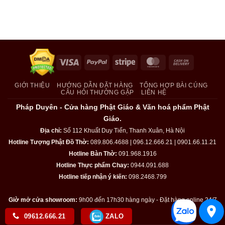
Visa
PayPal
Stripe
MasterCard
Cash
On
Delivery
GIỚI THIỆU
HƯỚNG DẪN ĐẶT HÀNG
TỔNG HỢP BÀI CÚNG
CÂU HỎI THƯỜNG GẶP
LIÊN HỆ
Pháp Duyên - Cửa hàng Phật Giáo & Văn hoá phẩm Phật
Giáo.
Địa chỉ:
Số 112 Khuất Duy Tiến, Thanh Xuân, Hà Nội
Hotline Tượng Phật Đồ Thờ:
089.806.4688 | 096.12.666.21 | 0901.66.11.21
Hotline Bàn Thờ:
091.968.1916
Hotline Thực phẩm Chay:
0944.091.688
Hotline tiếp nhận ý kiến:
098.2468.799
Giờ mở cửa showroom:
9h00 đến 17h30 hàng ngày - Đặt hàng online 24/7
09612.666.21
ZALO