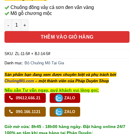
Chuông đồng vảy cá sơn đen vân vàng
Mõ gỗ chương mộc
Bộ Chuông Mõ Tụng Kinh Tại Gia, Kích Thước 12.5cm, Mã 007
THÊM VÀO GIỎ HÀNG
SKU:
ZL-11-5# + BJ-14-5#
Danh mục:
Bộ Chuông Mõ Tại Gia
Sản phẩm bạn đang xem được chuyên biệt và phụ trách bởi
ChuôngMõ.com
– một thành viên của Pháp Duyên Shop
Nếu cần Tư vấn ngay, quý khách vui lòng gọi:
09612.666.21
ZALO
090.166.1121
ZALO
Giờ mở cửa: 8h45 - 18h00 hàng ngày- Đặt hàng online 24/7
100% an tâm khi mua hàng tại Pháp Duyên: