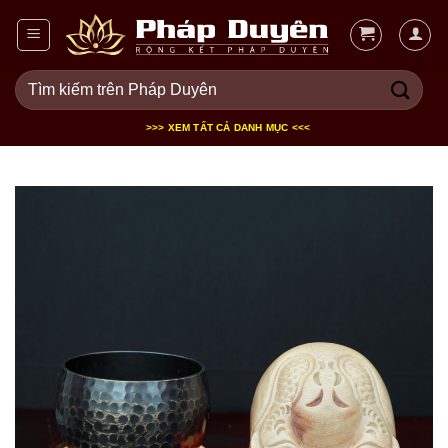
Bỏ
qua
nội
Tìm
dung
kiếm:
>>> XEM TẤT CẢ DANH MỤC <<<