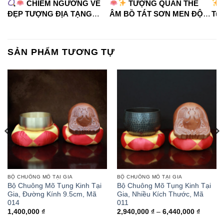
CHIÊM NGƯỠNG VẺ
TƯỢNG QUÁN THẾ
ĐẸP TƯỢNG ĐỊA TẠNG
ÂM BỒ TÁT SƠN MEN ĐỘ
Tua
VƯƠNG BỒ TÁT
CAO
#phápduyênshop
#ph
#phápduyênshop
#tuongphat
#do
#tuongphat
#nammoquantheambotat
SẢN PHẨM TƯƠNG TỰ
#diatangvuongbotat
BỘ CHUÔNG MÕ TẠI GIA
BỘ CHUÔNG MÕ TẠI GIA
Bộ Chuông Mõ Tụng Kinh Tại
Bộ Chuông Mõ Tụng Kinh Tại
Gia, Đường Kính 9.5cm, Mã
Gia, Nhiều Kích Thước, Mã
014
011
ảng
Khoảng
1,400,000
₫
2,940,000
₫
–
6,440,000
₫
giá: