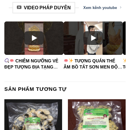
VIDEO PHÁP DUYÊN
Xem kênh youtube
CHIÊM NGƯỠNG VẺ
TƯỢNG QUÁN THẾ
ĐẸP TƯỢNG ĐỊA TẠNG
ÂM BỒ TÁT SƠN MEN ĐỘ
Tua
VƯƠNG BỒ TÁT
CAO
#phápduyênshop
#ph
#phápduyênshop
#tuongphat
#do
#tuongphat
#nammoquantheambotat
SẢN PHẨM TƯƠNG TỰ
#diatangvuongbotat