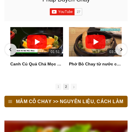
01:51
03:29
Canh Củ Quả Chả Mọc Chay - chia sẻ món Chay
Phở Bò Chay từ nước cốt Tảo Biển
1
2
MÂM CỖ CHAY >> NGUYÊN LIỆU, CÁCH LÀM