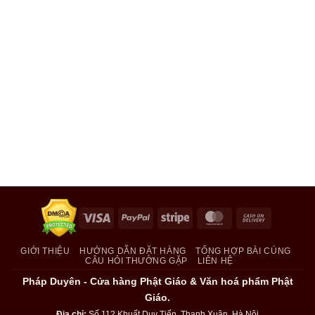
Visa
PayPal
Stripe
MasterCard
Cash
On
Delivery
GIỚI THIỆU
HƯỚNG DẪN ĐẶT HÀNG
TỔNG HỢP BÀI CÚNG
CÂU HỎI THƯỜNG GẶP
LIÊN HỆ
Pháp Duyên - Cửa hàng Phật Giáo & Văn hoá phẩm Phật
Giáo.
Địa chỉ:
Số 112 Khuất Duy Tiến, Thanh Xuân, Hà Nội