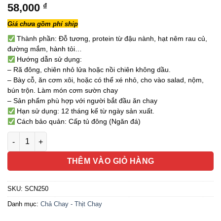
58,000
₫
Giá chưa gồm phí ship
Thành phần: Đỗ tương, protein từ đậu nành, hạt nêm rau củ,
đường mắm, hành tỏi…
Hướng dẫn sử dụng:
– Rã đông, chiên nhỏ lửa hoặc nồi chiên không dầu.
– Bày cỗ, ăn cơm xôi, hoặc có thể xé nhỏ, cho vào salad, nộm,
bún trộn. Làm món cơm sườn chay
– Sản phẩm phù hợp với người bắt đầu ăn chay
Hạn sử dụng: 12 tháng kể từ ngày sản xuất.
Cách bảo quản: Cấp tủ đông (Ngăn đá)
Chả Chay Tâm Định - Sườn Chay Nướng 200g (chay mặn đều d
THÊM VÀO GIỎ HÀNG
SKU:
SCN250
Danh mục:
Chả Chay - Thịt Chay