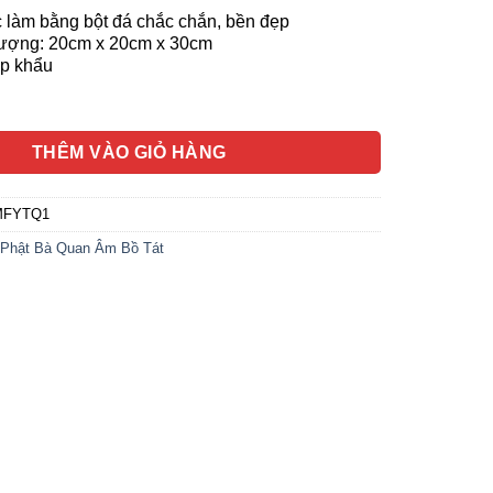
àm bằng bột đá chắc chắn, bền đẹp
tượng: 20cm x 20cm x 30cm
p khẩu
Bồ Tát, Chất Liệu Bột Đá Cẩm Thạch, Màu Thanh Thiên, Cao 30
THÊM VÀO GIỎ HÀNG
MFYTQ1
Phật Bà Quan Âm Bồ Tát