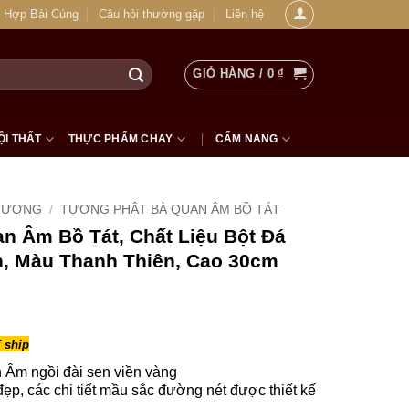
 Hợp Bài Cúng
Câu hỏi thường gặp
Liên hệ
GIỎ HÀNG /
0
₫
ỘI THẤT
THỰC PHẨM CHAY
CẨM NANG
TƯỢNG
/
TƯỢNG PHẬT BÀ QUAN ÂM BỒ TÁT
n Âm Bồ Tát, Chất Liệu Bột Đá
, Màu Thanh Thiên, Cao 30cm
 ship
Âm ngồi đài sen viền vàng
ẹp, các chi tiết mầu sắc đường nét được thiết kế