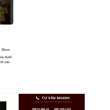
o 30cm
ía dưới.
với các
TƯ VẤN NHANH
09612.666.21
090.166.1121