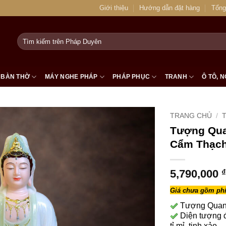
Giới thiệu
Hướng dẫn đặt hàng
Tổng
Tìm
kiếm:
BÀN THỜ
MÁY NGHE PHÁP
PHÁP PHỤC
TRANH
Ô TÔ, N
TRANG CHỦ
/
Tượng Qua
Cẩm Thạch
5,790,000
₫
Giá chưa gồm phí
Tượng Quan 
Diện tượng đ
tỉ mỉ, tinh xảo