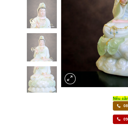
Nếu cần
08
09