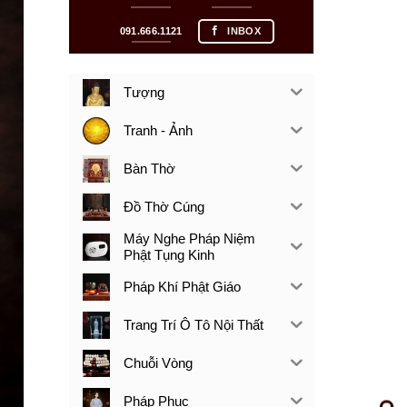
091.666.1121
INBOX
Tượng
Tranh - Ảnh
Bàn Thờ
Đồ Thờ Cúng
Máy Nghe Pháp Niệm
Phật Tụng Kinh
Pháp Khí Phật Giáo
Trang Trí Ô Tô Nội Thất
Chuỗi Vòng
Pháp Phục