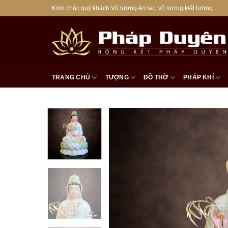
Bỏ
Kính chúc quý khách Vô lượng An lạc, vô lượng kiết tường...
qua
nội
dung
TRANG CHỦ
TƯỢNG
ĐỒ THỜ
PHÁP KHÍ