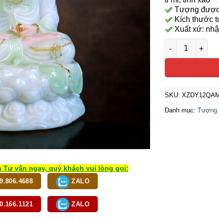
Tượng được l
Kích thước 
Xuất xứ: nhậ
Tượng Quan Âm 
SKU:
XZDY12QA
Danh mục:
Tượng 
 Tư vấn ngay, quý khách vui lòng gọi:
9.806.4688
ZALO
0.166.1121
ZALO