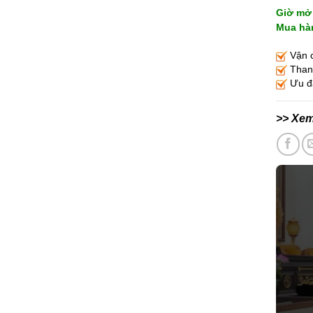
Giờ mở 
Mua hàn
Vận c
Thanh
Ưu đã
>> Xe