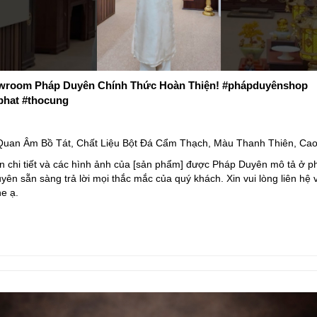
room Pháp Duyên Chính Thức Hoàn Thiện! #phápduyênshop
phat #thocung
uan Âm Bồ Tát, Chất Liệu Bột Đá Cẩm Thạch, Màu Thanh Thiên, Ca
n chi tiết và các hình ảnh của [sản phẩm] được Pháp Duyên mô tả ở ph
ên sẵn sàng trả lời mọi thắc mắc của quý khách. Xin vui lòng liên hệ 
ne ạ.