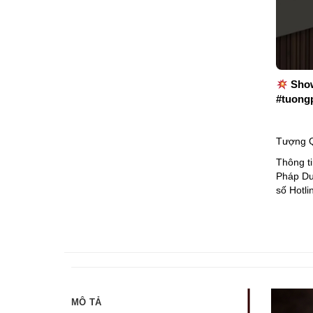
Show
#tuong
Tượng Q
Thông ti
Pháp Duy
số Hotli
MÔ TẢ