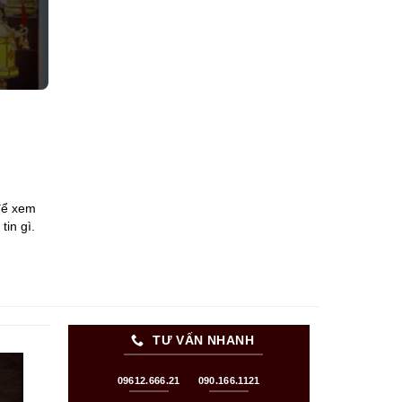
 để xem
in gì.
TƯ VẤN NHANH
09612.666.21
090.166.1121