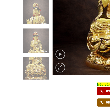
Nếu cần
09
08