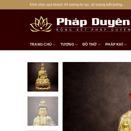
Bỏ
Kính chúc quý khách Vô lượng An lạc, vô lượng kiết tường...
qua
nội
dung
TRANG CHỦ
TƯỢNG
ĐỒ THỜ
PHÁP KHÍ