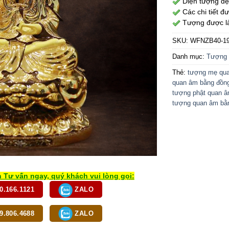
Diện tượng đẹp
Các chi tiết đư
Tượng được là
SKU:
WFNZB40-1
Danh mục:
Tượng 
Thẻ:
tượng mẹ qua
quan âm bằng đồn
tượng phật quan â
tượng quan âm bằ
 Tư vấn ngay, quý khách vui lòng gọi:
0.166.1121
ZALO
9.806.4688
ZALO