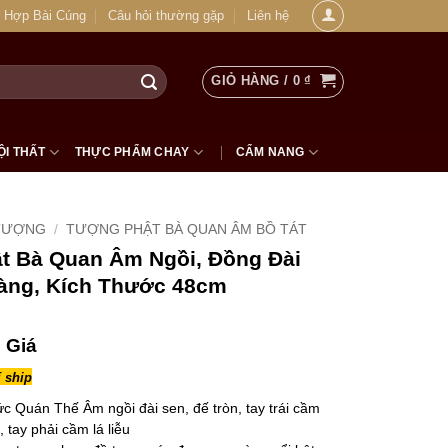
 Hợp Bài Cúng
Câu hỏi thường gặp
Liên hệ
GIỎ HÀNG /
0
₫
ỘI THẤT
THỰC PHẨM CHAY
CẨM NANG
TƯỢNG
/
TƯỢNG PHẬT BÀ QUAN ÂM BỒ TÁT
t Bà Quan Âm Ngồi, Đồng Đài
àng, Kích Thước 48cm
 Giá
 ship
 Quán Thế Âm ngồi đài sen, đế tròn, tay trái cầm
 tay phải cầm lá liễu