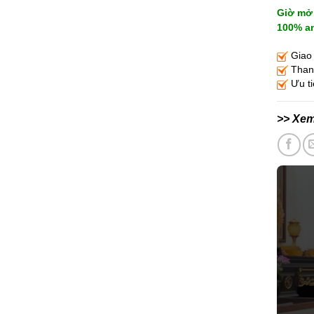
Giờ mở 
100% an
Giao 
Thanh
Ưu ti
>> Xe