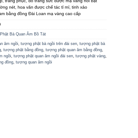
, trang phục, đồ trang sức được mạ vàng nổi bật
ờng nét, hoa văn được chế tác tỉ mỉ, tinh xảo
m bằng đồng Đài Loan mạ vàng cao cấp
9
Phật Bà Quan Âm Bồ Tát
n âm ngồi
,
tượng phật bà ngồi trên đài sen
,
tượng phật bà
g
,
tượng phật bằng đồng
,
tượng phật quan âm bằng đồng
,
m ngồi
,
tượng phật quan âm ngồi đài sen
,
tượng phật vàng
,
ng đồng
,
tượng quan âm ngồi