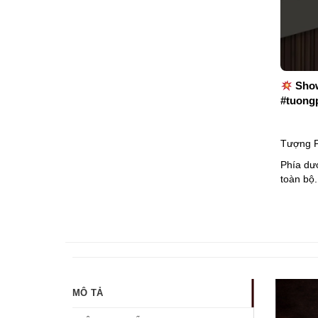
Show
#tuong
Tượng P
Phía dướ
toàn bộ.
MÔ TẢ