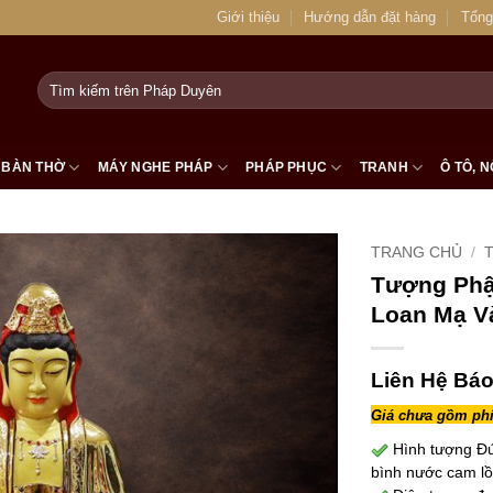
Giới thiệu
Hướng dẫn đặt hàng
Tổng
Tìm
kiếm:
BÀN THỜ
MÁY NGHE PHÁP
PHÁP PHỤC
TRANH
Ô TÔ, N
TRANG CHỦ
/
Tượng Phậ
Loan Mạ V
Liên Hệ Báo
Giá chưa gồm phí
Hình tượng Đức
bình nước cam lồ,