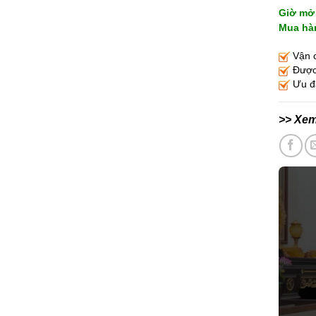
Giờ mở 
Mua hàn
Vận c
Được 
Ưu đã
>> Xe