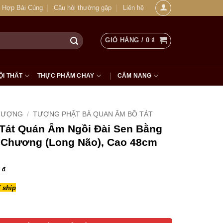
 Hợp Bài Cúng
Câu hỏi thường gặp
Liên hệ
GIỎ HÀNG /
0
₫
ỘI THẤT
THỰC PHẨM CHAY
CẨM NANG
TƯỢNG
/
TƯỢNG PHẬT BÀ QUAN ÂM BỒ TÁT
Tát Quán Âm Ngồi Đài Sen Bằng
Chương (Long Não), Cao 48cm
0
₫
 ship
uán Âm Ngồi Đài Sen Bằng Gỗ Hương Chương (Long Não), Cao 