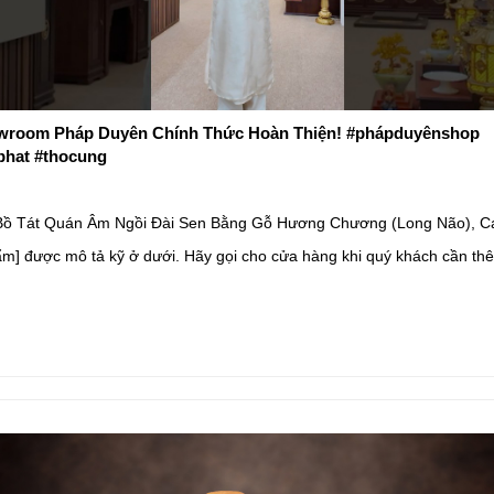
room Pháp Duyên Chính Thức Hoàn Thiện! #phápduyênshop
phat #thocung
ồ Tát Quán Âm Ngồi Đài Sen Bằng Gỗ Hương Chương (Long Não), C
ẩm] được mô tả kỹ ở dưới. Hãy gọi cho cửa hàng khi quý khách cần th