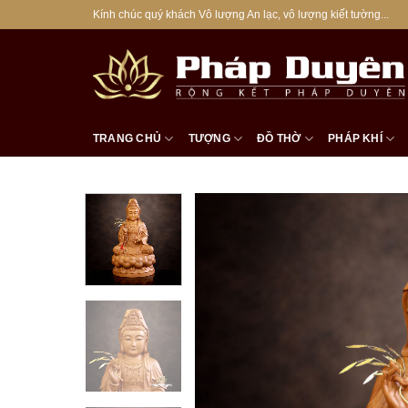
Bỏ
Kính chúc quý khách Vô lượng An lạc, vô lượng kiết tường...
qua
nội
dung
TRANG CHỦ
TƯỢNG
ĐỒ THỜ
PHÁP KHÍ