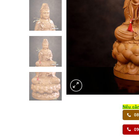
Nếu cần
08
09