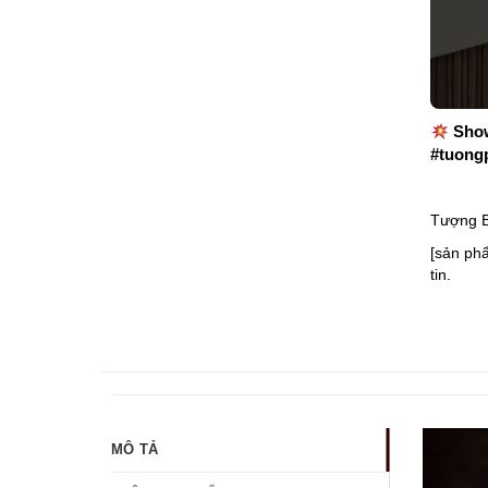
Show
#tuong
Tượng B
[sản ph
tin.
MÔ TẢ