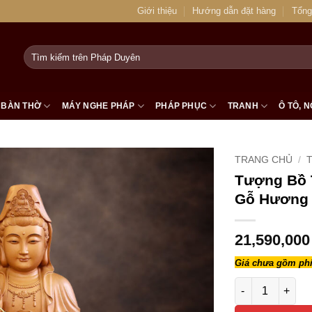
Giới thiệu
Hướng dẫn đặt hàng
Tổng
Tìm
kiếm:
BÀN THỜ
MÁY NGHE PHÁP
PHÁP PHỤC
TRANH
Ô TÔ, N
TRANG CHỦ
/
Tượng Bồ 
Gỗ Hương 
21,590,00
Giá chưa gồm phí
Tượng Bồ Tát Q