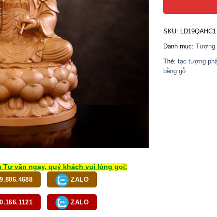
SKU:
LD19QAHC1
Danh mục:
Tượng 
Thẻ:
tạc tượng phậ
bằng gỗ
 Tư vấn ngay, quý khách vui lòng gọi:
9.806.4688
ZALO
0.166.1121
ZALO