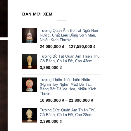
BẠN MỚI XEM
Tượng Quan Âm Bồ Tát Ngồi Non
Nước, Chất Liệu Đồng Sơn Màu,
Nhiều Kích Thước
Khoảng
24,090,000
₫
–
127,590,000
₫
giá:
Tượng Bồ Tát Quan Âm Thiên Thủ
từ
Gỗ Bách, Có Lá Đề, Cao 43cm
24,090,000 ₫
3,890,000
₫
đến
127,590,000 ₫
Tượng Thiên Thủ Thiên Nhãn
(Nghìn Tay Nghìn Mắt) Bồ Tát,
Bằng Bột Đá Vẽ Hoa, Nhiều Kích
Thước
Khoảng
10,990,000
₫
–
21,890,000
₫
giá:
Tượng Đức Quán Âm Thiên Thủ,
từ
Gỗ Bách, Có Lá Đề, Cao 28cm
10,990,000 ₫
2,390,000
₫
đến
21,890,000 ₫