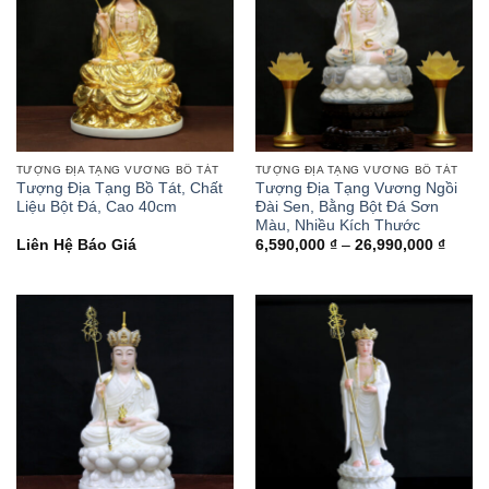
TƯỢNG ĐỊA TẠNG VƯƠNG BỒ TÁT
TƯỢNG ĐỊA TẠNG VƯƠNG BỒ TÁT
Tượng Địa Tạng Bồ Tát, Chất
Tượng Địa Tạng Vương Ngồi
Liệu Bột Đá, Cao 40cm
Đài Sen, Bằng Bột Đá Sơn
Màu, Nhiều Kích Thước
Khoản
Liên Hệ Báo Giá
6,590,000
₫
–
26,990,000
₫
giá:
từ
6,590,
đến
26,99