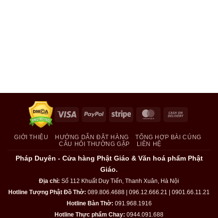
Visa
PayPal
Stripe
MasterCard
Cash
On
Delivery
GIỚI THIỆU
HƯỚNG DẪN ĐẶT HÀNG
TỔNG HỢP BÀI CÚNG
CÂU HỎI THƯỜNG GẶP
LIÊN HỆ
Pháp Duyên - Cửa hàng Phật Giáo & Văn hoá phẩm Phật
Giáo.
Địa chỉ:
Số 112 Khuất Duy Tiến, Thanh Xuân, Hà Nội
Hotline Tượng Phật Đồ Thờ:
089.806.4688 | 096.12.666.21 | 0901.66.11.21
Hotline Bàn Thờ:
091.968.1916
Hotline Thực phẩm Chay:
0944.091.688