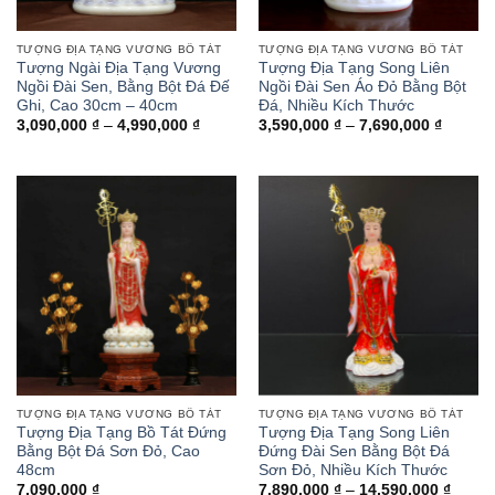
TƯỢNG ĐỊA TẠNG VƯƠNG BỒ TÁT
TƯỢNG ĐỊA TẠNG VƯƠNG BỒ TÁT
Tượng Ngài Địa Tạng Vương
Tượng Địa Tạng Song Liên
Ngồi Đài Sen, Bằng Bột Đá Đế
Ngồi Đài Sen Áo Đỏ Bằng Bột
Ghi, Cao 30cm – 40cm
Đá, Nhiều Kích Thước
Khoảng
Khoảng
3,090,000
₫
–
4,990,000
₫
3,590,000
₫
–
7,690,000
₫
giá:
giá:
từ
từ
3,090,000 ₫
3,590,0
đến
đến
4,990,000 ₫
7,690,0
TƯỢNG ĐỊA TẠNG VƯƠNG BỒ TÁT
TƯỢNG ĐỊA TẠNG VƯƠNG BỒ TÁT
Tượng Địa Tạng Bồ Tát Đứng
Tượng Địa Tạng Song Liên
Bằng Bột Đá Sơn Đỏ, Cao
Đứng Đài Sen Bằng Bột Đá
48cm
Sơn Đỏ, Nhiều Kích Thước
Khoản
7,090,000
₫
7,890,000
₫
–
14,590,000
₫