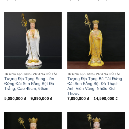
giá:
từ
7,890,
đến
14,59
TƯỢNG ĐỊA TẠNG VƯƠNG BỒ TÁT
TƯỢNG ĐỊA TẠNG VƯƠNG BỒ TÁT
Tượng Địa Tạng Song Liên
Tượng Địa Tạng Bồ Tát Đứng
Đứng Đài Sen Bằng Bột Đá
Đài Sen Bằng Bột Đá Thạch
Trắng, Cao 48cm, 66cm
Anh Viền Vàng, Nhiều Kích
Thước
Khoảng
Khoản
5,090,000
₫
–
9,890,000
₫
7,890,000
₫
–
14,590,000
₫
giá:
giá:
từ
từ
5,090,000 ₫
7,890,
đến
đến
9,890,000 ₫
14,59