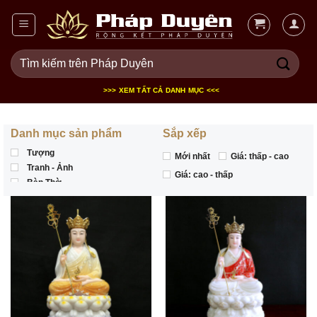
Bỏ
qua
nội
Tìm
dung
kiếm:
>>> XEM TẤT CẢ DANH MỤC <<<
Danh mục sản phẩm
Sắp xếp
Tượng
Mới nhất
Giá: thấp - cao
Tranh - Ảnh
Giá: cao - thấp
Bàn Thờ
SHOW MORE