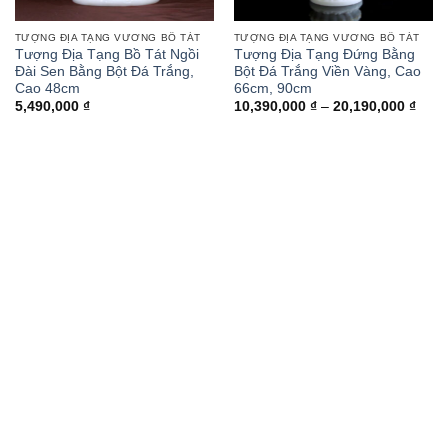
TƯỢNG ĐỊA TẠNG VƯƠNG BỒ TÁT
TƯỢNG ĐỊA TẠNG VƯƠNG BỒ TÁT
Tượng Địa Tạng Bồ Tát Ngồi
Tượng Địa Tạng Đứng Bằng
Đài Sen Bằng Bột Đá Trắng,
Bột Đá Trắng Viền Vàng, Cao
Cao 48cm
66cm, 90cm
Khoả
5,490,000
₫
10,390,000
₫
–
20,190,000
₫
giá:
từ
10,3
đến
20,1