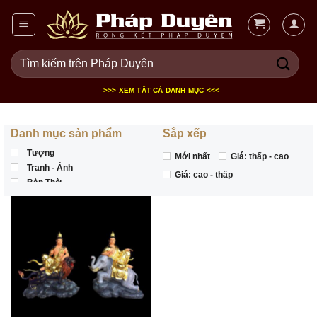
Bỏ
qua
nội
Tìm
dung
kiếm:
>>> XEM TẤT CẢ DANH MỤC <<<
Danh mục sản phẩm
Sắp xếp
Tượng
Mới nhất
Giá: thấp - cao
Tranh - Ảnh
Giá: cao - thấp
Bàn Thờ
SHOW MORE