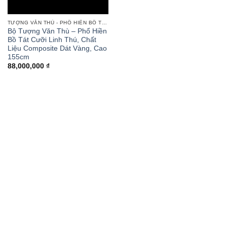
TƯỢNG VĂN THÙ - PHỔ HIỀN BỒ TÁT
Bộ Tượng Văn Thù – Phổ Hiền
Bồ Tát Cưỡi Linh Thú, Chất
Liệu Composite Dát Vàng, Cao
155cm
88,000,000
₫