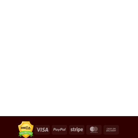
Visa
PayPal
Stripe
MasterCard
Cash
On