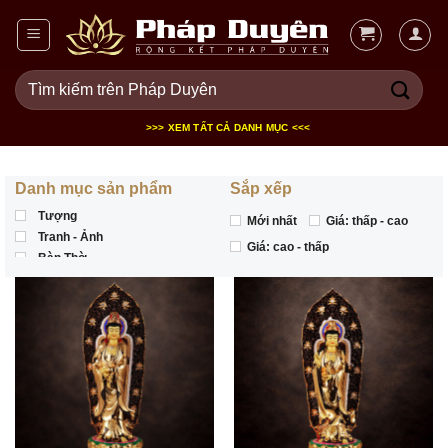
Bỏ
qua
nội
Tìm
dung
kiếm:
>>> XEM TẤT CẢ DANH MỤC <<<
Danh mục sản phẩm
Sắp xếp
Tượng
Mới nhất
Giá: thấp - cao
Tranh - Ảnh
Giá: cao - thấp
Bàn Thờ
SHOW MORE