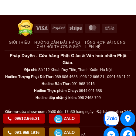
Visa
PayPal
Stripe
MasterCard
Cash
On
Delivery
GIỚI THIỆU
HƯỚNG DẪN ĐẶT HÀNG
TỔNG HỢP BÀI CÚNG
CÂU HỎI THƯỜNG GẶP
LIÊN HỆ
Pháp Duyên - Cửa hàng Phật Giáo & Văn hoá phẩm Phật
Giáo.
Địa chỉ:
Số 112 Khuất Duy Tiến, Thanh Xuân, Hà Nội
Hotline Tượng Phật Đồ Thờ:
089.806.4688 | 096.12.666.21 | 0901.66.11.21
Hotline Bàn Thờ:
091.968.1916
Hotline Thực phẩm Chay:
0944.091.688
Hotline tiếp nhận ý kiến:
098.2468.799
Giờ mở cửa showroom:
9h00 đến 17h30 hàng ngày - Đặt hàng online 24/7
09612.666.21
ZALO
091.968.1916
ZALO
Kiểm tra email nội bộ