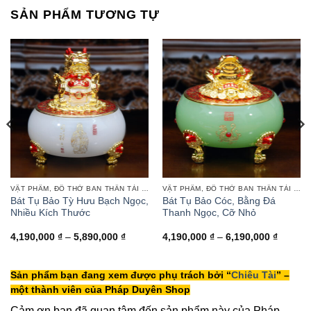
#tuongphat
#nammoquantheambotat
SẢN PHẨM TƯƠNG TỰ
#diatangvuongbotat
VẬT PHẨM, ĐỒ THỜ BAN THẦN TÀI THỔ ĐỊA
VẬT PHẨM, ĐỒ THỜ BAN THẦN TÀI THỔ ĐỊA
Bát Tụ Bảo Tỳ Hưu Bạch Ngọc,
Bát Tụ Bảo Cóc, Bằng Đá
Nhiều Kích Thước
Thanh Ngọc, Cỡ Nhỏ
Khoảng
Khoảng
4,190,000
₫
–
5,890,000
₫
4,190,000
₫
–
6,190,000
₫
giá:
giá:
từ
từ
 ₫
4,190,000 ₫
4,190,0
đến
đến
Sản phẩm bạn đang xem được phụ trách bởi “
Chiêu Tài
” –
00 ₫
5,890,000 ₫
6,190,0
một thành viên của Pháp Duyên Shop
Cảm ơn bạn đã quan tâm đến sản phẩm này của Pháp