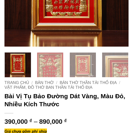
TRANG CHỦ
/
BÀN THỜ
/
BÀN THỜ THẦN TÀI THỔ ĐỊA
/
VẬT PHẨM, ĐỒ THỜ BAN THẦN TÀI THỔ ĐỊA
Bài Vị Tụ Bảo Đường Dát Vàng, Màu Đỏ,
Nhiều Kích Thước
Khoảng
390,000
₫
–
890,000
₫
giá:
Giá chưa gồm phí ship