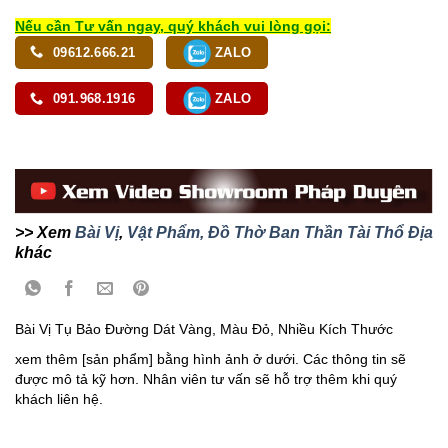
Nếu cần Tư vấn ngay, quý khách vui lòng gọi:
09612.666.21
ZALO
091.968.1916
ZALO
>> Xem
Bài Vị
,
Vật Phẩm, Đồ Thờ Ban Thần Tài Thổ Địa
khác
Bài Vị Tụ Bảo Đường Dát Vàng, Màu Đỏ, Nhiều Kích Thước
xem thêm [sản phẩm] bằng hình ảnh ở dưới. Các thông tin sẽ
được mô tả kỹ hơn. Nhân viên tư vấn sẽ hỗ trợ thêm khi quý
khách liên hệ.