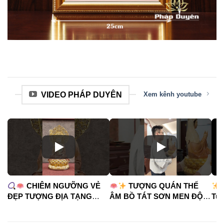
VIDEO PHÁP DUYÊN
Xem kênh youtube
CHIÊM NGƯỠNG VẺ
TƯỢNG QUÁN THẾ
ĐẸP TƯỢNG ĐỊA TẠNG
ÂM BỒ TÁT SƠN MEN ĐỘ
Tua
VƯƠNG BỒ TÁT
CAO
#phápduyênshop
#ph
#phápduyênshop
#tuongphat
#do