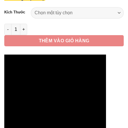
từ
390,000 ₫
Kích Thước
đến
890,000 ₫
Bài Vị Tụ Bảo Đường Dát Vàng, Màu Đỏ, Nhiều Kích Thước số 
THÊM VÀO GIỎ HÀNG