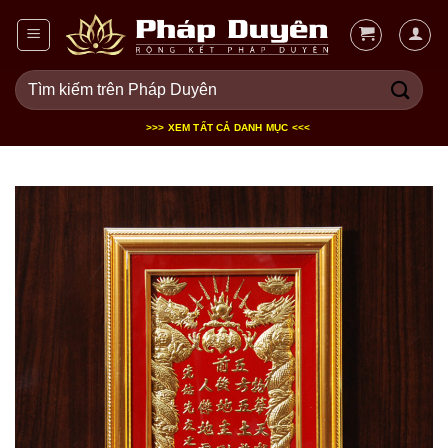
Bỏ
qua
nội
Tìm
dung
kiếm:
>>> XEM TẤT CẢ DANH MỤC <<<