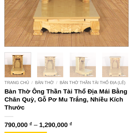
TRANG CHỦ
/
BÀN THỜ
/
BÀN THỜ THẦN TÀI THỔ ĐỊA (LẺ)
Bàn Thờ Ông Thần Tài Thổ Địa Mái Bằng
Chân Quỳ, Gỗ Pơ Mu Trắng, Nhiều Kích
Thước
Khoảng
790,000
₫
–
1,290,000
₫
giá: