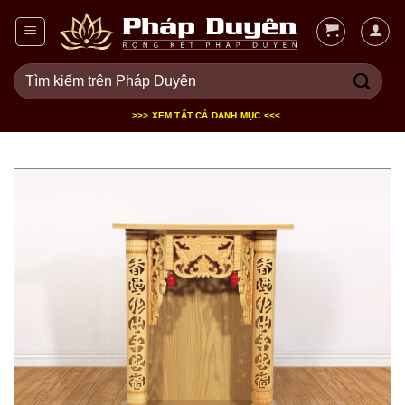
Bỏ
qua
nội
Tìm
dung
kiếm:
>>> XEM TẤT CẢ DANH MỤC <<<