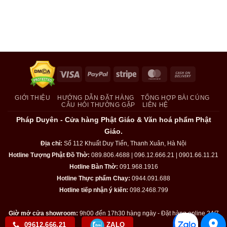
Visa
PayPal
Stripe
MasterCard
Cash
On
Delivery
GIỚI THIỆU
HƯỚNG DẪN ĐẶT HÀNG
TỔNG HỢP BÀI CÚNG
CÂU HỎI THƯỜNG GẶP
LIÊN HỆ
Pháp Duyên - Cửa hàng Phật Giáo & Văn hoá phẩm Phật
Giáo.
Địa chỉ:
Số 112 Khuất Duy Tiến, Thanh Xuân, Hà Nội
Hotline Tượng Phật Đồ Thờ:
089.806.4688 | 096.12.666.21 | 0901.66.11.21
Hotline Bàn Thờ:
091.968.1916
Hotline Thực phẩm Chay:
0944.091.688
Hotline tiếp nhận ý kiến:
098.2468.799
Giờ mở cửa showroom:
9h00 đến 17h30 hàng ngày - Đặt hàng online 24/7
09612.666.21
ZALO