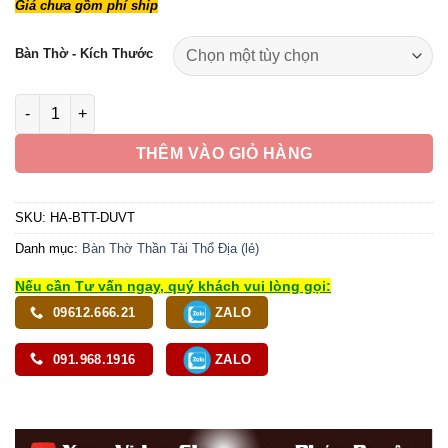
Giá chưa gồm phí ship
từ
790,000 ₫
Bàn Thờ - Kích Thước
đến
1,290,000 ₫
Bàn Thờ Ông Thần Tài Thổ Địa Mái Bằng Chân Quỳ, Gỗ Pơ Mu 
THÊM VÀO GIỎ HÀNG
SKU:
HA-BTT-DUVT
Danh mục:
Bàn Thờ Thần Tài Thổ Địa (lẻ)
Nếu cần Tư vấn ngay, quý khách vui lòng gọi:
09612.666.21
ZALO
091.968.1916
ZALO