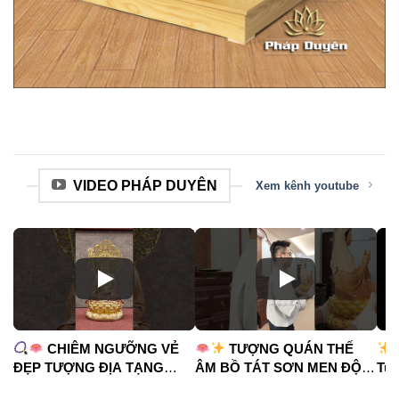
VIDEO PHÁP DUYÊN
Xem kênh youtube
CHIÊM NGƯỠNG VẺ
TƯỢNG QUÁN THẾ
ĐẸP TƯỢNG ĐỊA TẠNG
ÂM BỒ TÁT SƠN MEN ĐỘ
Tua
VƯƠNG BỒ TÁT
CAO
#phápduyênshop
#ph