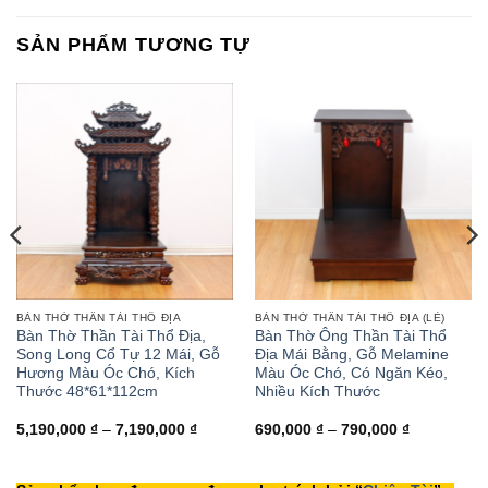
#phápduyênshop
#tuongphat
#do
#tuongphat
#nammoquantheambotat
SẢN PHẨM TƯƠNG TỰ
#diatangvuongbotat
BÀN THỜ THẦN TÀI THỔ ĐỊA
BÀN THỜ THẦN TÀI THỔ ĐỊA (LẺ)
Bàn Thờ Thần Tài Thổ Địa,
Bàn Thờ Ông Thần Tài Thổ
Song Long Cổ Tự 12 Mái, Gỗ
Địa Mái Bằng, Gỗ Melamine
Hương Màu Óc Chó, Kích
Màu Óc Chó, Có Ngăn Kéo,
Thước 48*61*112cm
Nhiều Kích Thước
Khoảng
Khoảng
5,190,000
₫
–
7,190,000
₫
690,000
₫
–
790,000
₫
giá:
giá:
từ
từ
5,190,000 ₫
690,000 ₫
đến
đến