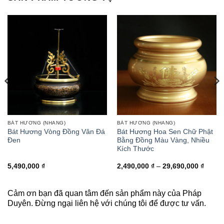
#diatangvuongbotat
BÁT HƯƠNG (NHANG)
BÁT HƯƠNG (NHANG)
Bát Hương Vòng Đồng Vân Đá
Bát Hương Hoa Sen Chữ Phật
Đen
Bằng Đồng Màu Vàng, Nhiều
Kích Thước
ng
Khoản
5,490,000
₫
2,490,000
₫
–
29,690,000
₫
giá:
từ
,000 ₫
2,490,
đến
Cảm ơn bạn đã quan tâm đến sản phẩm này của Pháp
,000 ₫
29,69
Duyên. Đừng ngại liên hệ với chúng tôi để được tư vấn.