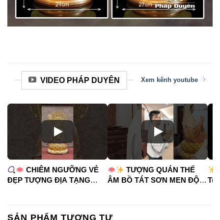
VIDEO PHÁP DUYÊN
Xem kênh youtube
CHIÊM NGƯỠNG VẺ
TƯỢNG QUÁN THẾ
ĐẸP TƯỢNG ĐỊA TẠNG
ÂM BỒ TÁT SƠN MEN ĐỘ
Tua
VƯƠNG BỒ TÁT
CAO
#phápduyênshop
#ph
#phápduyênshop
#tuongphat
#do
#tuongphat
#nammoquantheambotat
SẢN PHẨM TƯƠNG TỰ