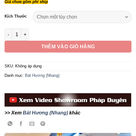
Giá chưa gồm phí ship
từ
6,190,000 ₫
Kích Thước
đến
20,590,000 ₫
Bát Hương Thanh Liên Hoa Sen Nổi Miệng Thẳng, Đế Đồng Vàn
THÊM VÀO GIỎ HÀNG
SKU:
Không áp dụng
Danh mục:
Bát Hương (Nhang)
>> Xem
Bát Hương (Nhang)
khác