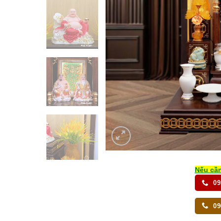
Nếu cần
09
09