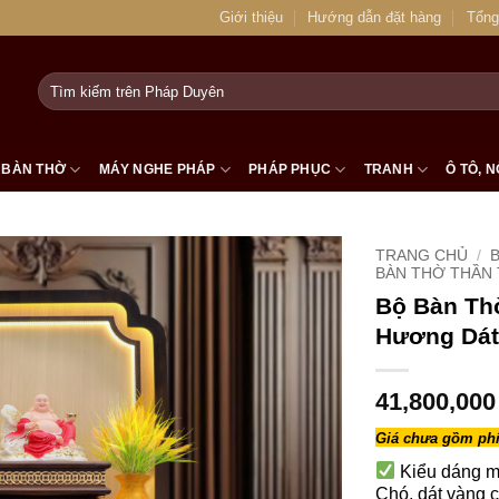
Giới thiệu
Hướng dẫn đặt hàng
Tổng
Tìm
kiếm:
BÀN THỜ
MÁY NGHE PHÁP
PHÁP PHỤC
TRANH
Ô TÔ, N
TRANG CHỦ
/
BÀN THỜ THẦN T
Bộ Bàn Thờ
Hương Dát
41,800,00
Giá chưa gồm phí
Kiểu dáng m
Chó, dát vàng cá