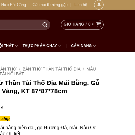
 Hợp Bài Cúng
Câu hỏi thường gặp
Liên hệ
GIỎ HÀNG /
0
₫
ỘI THẤT
THỰC PHẨM CHAY
CẨM NANG
BÀN THỜ
/
BÀN THỜ THẦN TÀI THỔ ĐỊA
/
MẪU
ÀI NỔI BẬT
 Thần Tài Thổ Địa Mái Bằng, Gỗ
 Vàng, KT 87*87*78cm
0
₫
 ship
ái bằng hiện đại, gỗ Hương Đá, màu Nâu Óc
c chi tiết.