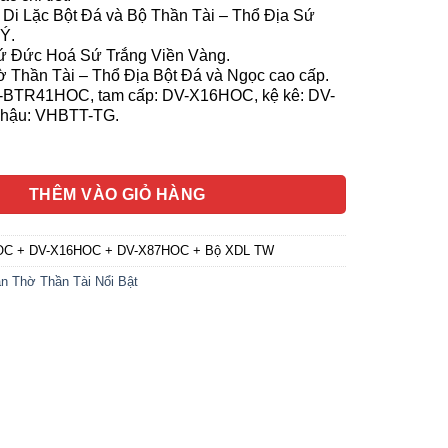
Di Lặc Bột Đá và Bộ Thần Tài – Thổ Địa Sứ
Ý.
ứ Đức Hoá Sứ Trắng Viền Vàng.
 Thần Tài – Thổ Địa Bột Đá và Ngọc cao cấp.
-BTR41HOC, tam cấp: DV-X16HOC, kệ kê: DV-
hậu: VHBTT-TG.
n Tài Thổ Địa Mái Bằng, Gỗ Hương Dát Vàng, KT 87*87*78cm số 
THÊM VÀO GIỎ HÀNG
C + DV-X16HOC + DV-X87HOC + Bộ XDL TW
n Thờ Thần Tài Nổi Bật