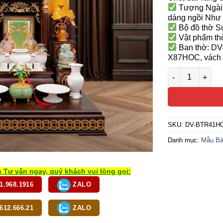
Tượng Ngài 
dáng ngồi Như 
Bộ đồ thờ S
Vật phẩm thờ
Ban thờ: DV
X87HOC, vách 
Bộ Bàn Thờ Thầ
SKU:
DV-BTR41HO
Danh mục:
Mẫu Bà
 Tư vấn ngay, quý khách vui lòng gọi:
1.968.1916
ZALO
612.666.21
ZALO