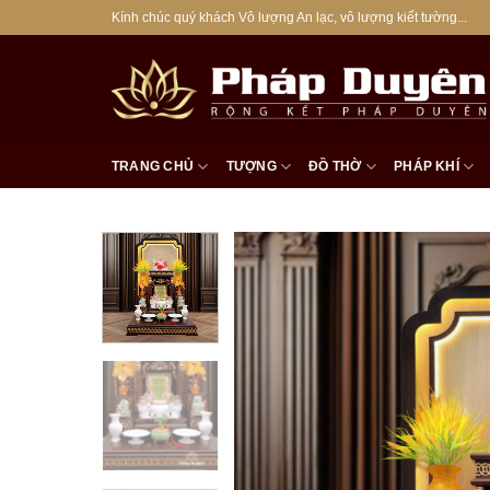
Bỏ
Kính chúc quý khách Vô lượng An lạc, vô lượng kiết tường...
qua
nội
dung
TRANG CHỦ
TƯỢNG
ĐỒ THỜ
PHÁP KHÍ