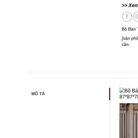
>> Xe
Bộ Bàn 
[sản ph
cần.
MÔ TẢ