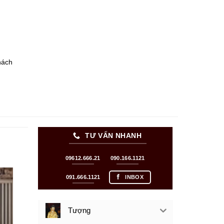
hách
TƯ VẤN NHANH
09612.666.21
090.166.1121
091.666.1121
INBOX
Tượng