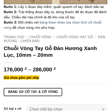
Bước 1:
Lấy 1 đoạn dây mềm, quấn quanh cổ tay, đánh dấu lại
Bước 2:
Trải thẳng đoạn dây ra, dùng thước để đo đoạn đã đánh
dấu. Chiều dài này chính là độ lớn của cổ tay.
Bước 3:
Đối chiếu với
bảng tham khảo lựa chọn kích cỡ chuỗi
vòng
để chọn vòng cho phù hợp.
TRANG CHỦ
/
CHUỖI VÒNG
/
CHUỖI VÒNG HẠT GỖ
/
ĐÀN
HƯƠNG - CHIÊN ĐÀN
Chuỗi Vòng Tay Gỗ Đàn Hương Xanh
Lục, 10mm – 20mm
Khoảng
176,000
₫
–
286,000
₫
giá:
Giá chưa gồm phí ship
từ
176,000 ₫
đến
BẢNG SO CỠ TAY & CỠ VÒNG
286,000 ₫
Số hạt x cỡ