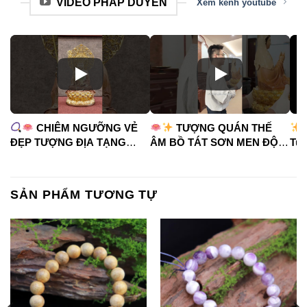
VIDEO PHÁP DUYÊN
Xem kênh youtube
CHIÊM NGƯỠNG VẺ
TƯỢNG QUÁN THẾ
ĐẸP TƯỢNG ĐỊA TẠNG
ÂM BỒ TÁT SƠN MEN ĐỘ
Tua
VƯƠNG BỒ TÁT
CAO
#phápduyênshop
#ph
#phápduyênshop
#tuongphat
#do
#tuongphat
#nammoquantheambotat
SẢN PHẨM TƯƠNG TỰ
#diatangvuongbotat