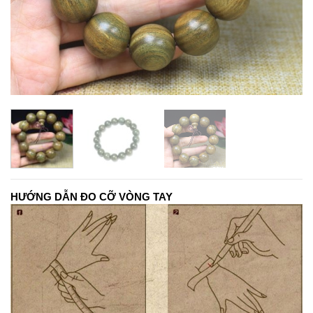
HƯỚNG DẪN ĐO CỠ VÒNG TAY