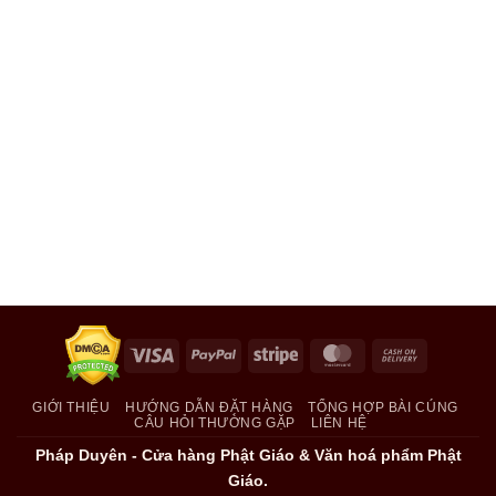
Visa
PayPal
Stripe
MasterCard
Cash
On
Delivery
GIỚI THIỆU
HƯỚNG DẪN ĐẶT HÀNG
TỔNG HỢP BÀI CÚNG
CÂU HỎI THƯỜNG GẶP
LIÊN HỆ
Pháp Duyên - Cửa hàng Phật Giáo & Văn hoá phẩm Phật
Giáo.