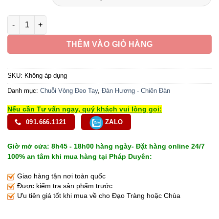
Chuỗi Vòng Tay Gỗ Đàn Hương Xanh Lục, 10mm - 20mm số lư
THÊM VÀO GIỎ HÀNG
SKU:
Không áp dụng
Danh mục:
Chuỗi Vòng Đeo Tay
,
Đàn Hương - Chiên Đàn
Nếu cần Tư vấn ngay, quý khách vui lòng gọi:
091.666.1121
ZALO
Giờ mở cửa: 8h45 - 18h00 hàng ngày- Đặt hàng online 24/7
100% an tâm khi mua hàng tại Pháp Duyên:
Giao hàng tận nơi toàn quốc
Được kiểm tra sản phẩm trước
Ưu tiên giá tốt khi mua về cho Đạo Tràng hoặc Chùa