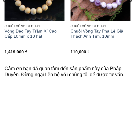
CHUỖI VÒNG ĐEO TAY
CHUỖI VÒNG ĐEO TAY
Vòng Đeo Tay Trầm Xí Cao
Chuỗi Vòng Tay Pha Lê Giả
Cấp 10mm x 18 hạt
Thạch Anh Tím, 10mm
ng
1,419,000
₫
110,000
₫
,000 ₫
Cảm ơn bạn đã quan tâm đến sản phẩm này của Pháp
,000 ₫
Duyên. Đừng ngại liên hệ với chúng tôi để được tư vấn.