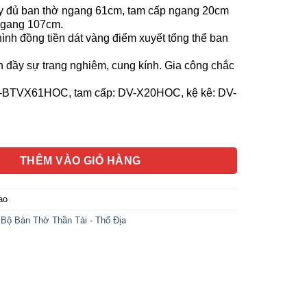
 đủ ban thờ ngang 61cm, tam cấp ngang 20cm
ngang 107cm.
hình đồng tiền dát vàng điểm xuyết tổng thể ban
àn đầy sự trang nghiêm, cung kính. Gia công chắc
-BTVX61HOC, tam cấp: DV-X20HOC, kệ kê: DV-
Thần Tài Thổ Địa “Tiến Bảo” Dát Vàng, KT 107*107*107cm số lư
THÊM VÀO GIỎ HÀNG
ao
Bộ Bàn Thờ Thần Tài - Thổ Địa