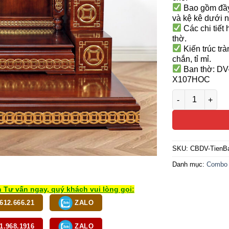
Bao gồm đầy
và kệ kê dưới 
Các chi tiết 
thờ.
Kiến trúc tr
chắn, tỉ mỉ.
Ban thờ: DV
X107HOC
Combo Ban Thờ 
SKU:
CBDV-TienB
Danh mục:
Combo 
 Tư vấn ngay, quý khách vui lòng gọi:
612.666.21
ZALO
1.968.1916
ZALO