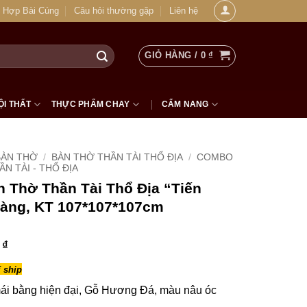
 Hợp Bài Cúng
Câu hỏi thường gặp
Liên hệ
GIỎ HÀNG /
0
₫
ỘI THẤT
THỰC PHẨM CHAY
CẨM NANG
BÀN THỜ
/
BÀN THỜ THẦN TÀI THỔ ĐỊA
/
COMBO
N TÀI - THỔ ĐỊA
 Thờ Thần Tài Thổ Địa “Tiến
Vàng, KT 107*107*107cm
0
₫
 ship
ái bằng hiện đại, Gỗ Hương Đá, màu nâu óc