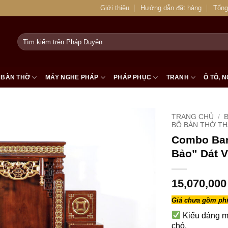
Giới thiệu
Hướng dẫn đặt hàng
Tổng
Tìm
kiếm:
BÀN THỜ
MÁY NGHE PHÁP
PHÁP PHỤC
TRANH
Ô TÔ, N
TRANG CHỦ
/
BỘ BÀN THỜ THẦ
Combo Ban
Bảo” Dát 
15,070,00
Giá chưa gồm phí
Kiểu dáng m
chó.