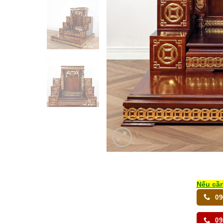
Nếu cần
09
09