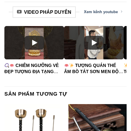
VIDEO PHÁP DUYÊN
Xem kênh youtube
CHIÊM NGƯỠNG VẺ
TƯỢNG QUÁN THẾ
ĐẸP TƯỢNG ĐỊA TẠNG
ÂM BỒ TÁT SƠN MEN ĐỘ
Tua
VƯƠNG BỒ TÁT
CAO
#phápduyênshop
#ph
#phápduyênshop
#tuongphat
#do
#tuongphat
#nammoquantheambotat
SẢN PHẨM TƯƠNG TỰ
#diatangvuongbotat