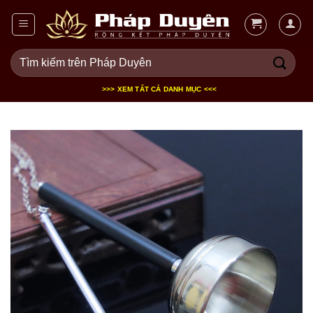
Bỏ
qua
nội
Tìm
dung
kiếm:
>>> XEM TẤT CẢ DANH MỤC <<<