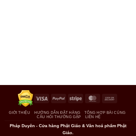
Visa
PayPal
Stripe
MasterCard
Cash
On
Delivery
GIỚI THIỆU
HƯỚNG DẪN ĐẶT HÀNG
TỔNG HỢP BÀI CÚNG
CÂU HỎI THƯỜNG GẶP
LIÊN HỆ
Pháp Duyên - Cửa hàng Phật Giáo & Văn hoá phẩm Phật
Giáo.