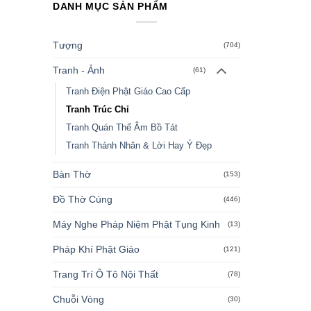
DANH MỤC SẢN PHẨM
Tượng
(704)
Tranh - Ảnh
(61)
Tranh Điện Phật Giáo Cao Cấp
Tranh Trúc Chỉ
Tranh Quán Thế Âm Bồ Tát
Tranh Thánh Nhân & Lời Hay Ý Đẹp
Bàn Thờ
(153)
Đồ Thờ Cúng
(446)
Máy Nghe Pháp Niệm Phật Tụng Kinh
(13)
Pháp Khí Phật Giáo
(121)
Trang Trí Ô Tô Nội Thất
(78)
Chuỗi Vòng
(30)