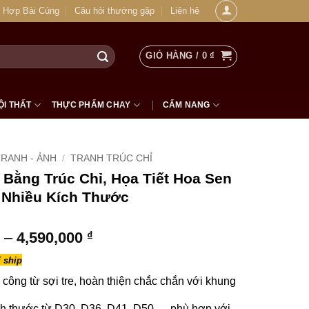
 Hợp Bài Cúng
Câu hỏi thường gặp
Liên hệ
GIỎ HÀNG /
0
₫
ỘI THẤT
THỰC PHẨM CHAY
CẨM NANG
RANH - ẢNH
/
TRANH TRÚC CHỈ
 Bằng Trúc Chỉ, Họa Tiết Hoa Sen
 Nhiều Kích Thước
Khoảng
–
4,590,000
₫
giá:
 ship
từ
1,590,000 ₫
 công từ sợi tre, hoàn thiện chắc chắn với khung
đến
h thước từ D30, D36, D41, D50,… phù hợp với