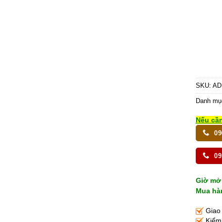
SKU:
AD
Danh mụ
Nếu cần
09
09
Giờ mở 
Mua hàn
Giao 
Kiểm 