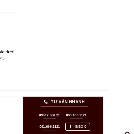
ía dưới.
e,
TƯ VẤN NHANH
09612.666.21
090.166.1121
091.666.1121
INBOX