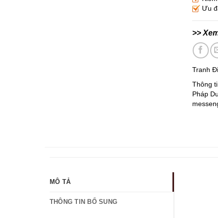
Ưu đã
>> Xe
Tranh Đ
Thông ti
Pháp Duy
messenge
MÔ TẢ
THÔNG TIN BỔ SUNG