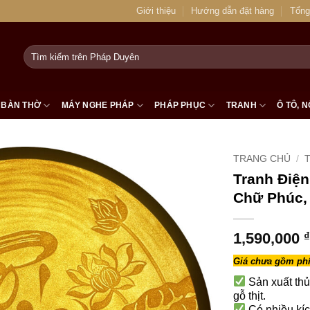
Giới thiệu
Hướng dẫn đặt hàng
Tổng
Tìm
kiếm:
BÀN THỜ
MÁY NGHE PHÁP
PHÁP PHỤC
TRANH
Ô TÔ, N
TRANG CHỦ
/
T
Tranh Điện
Chữ Phúc,
1,590,000
₫
Giá chưa gồm phí
Sản xuất thủ
gỗ thịt.
Có nhiều kíc