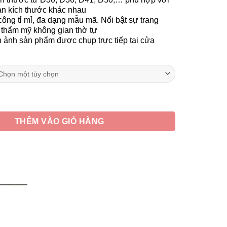
4,590,000 ₫
an kích thước khác nhau
công tỉ mỉ, đa dạng mẫu mã. Nổi bật sự trang
 thẩm mỹ không gian thờ tự
 ảnh sản phẩm được chụp trực tiếp tại cửa
 Trúc Chỉ, Họa Tiết Hoa Sen Chữ Phúc, Nhiều Kích Thước số lượ
THÊM VÀO GIỎ HÀNG