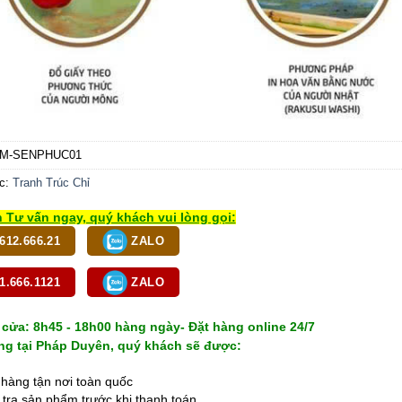
M-SENPHUC01
c:
Tranh Trúc Chỉ
 Tư vấn ngay, quý khách vui lòng gọi:
612.666.21
ZALO
1.666.1121
ZALO
cửa: 8h45 - 18h00 hàng ngày- Đặt hàng online 24/7
g tại Pháp Duyên, quý khách sẽ được:
hàng tận nơi toàn quốc
tra sản phẩm trước khi thanh toán