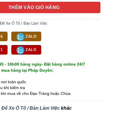
THÊM VÀO GIỎ HÀNG
Để Xe Ô Tô / Bàn Làm Việc
16
ZALO
21
ZALO
5 - 18h00 hàng ngày- Đặt hàng online 24/7
 mua hàng tại Pháp Duyên:
 nơi toàn quốc
 khi kiểm tra
t khi mua về cho Đạo Tràng hoặc Chùa
Để Xe Ô Tô / Bàn Làm Việc
khác