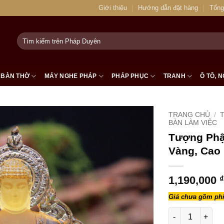
Giới thiệu
Hướng dẫn đặt hàng
Tổng
Tìm
kiếm:
BÀN THỜ
MÁY NGHE PHÁP
PHÁP PHỤC
TRANH
Ô TÔ, N
TRANG CHỦ
/
T
BÀN LÀM VIỆC
Tượng Phậ
Vàng, Cao
1,190,000
₫
Giá chưa gồm phí
Tượng Phật Bổn