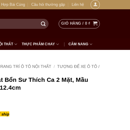
 Hợp Bài Cúng
Câu hỏi thường gặp
Liên hệ
GIỎ HÀNG /
0
₫
ỘI THẤT
THỰC PHẨM CHAY
CẨM NANG
RANG TRÍ Ô TÔ NỘI THẤT
/
TƯỢNG ĐỂ XE Ô TÔ /
t Bổn Sư Thích Ca 2 Mặt, Mầu
 12.4cm
 ship
 Sư Thích Ca 2 Mặt, Mầu Vàng, Cao 12.4cm số lượng