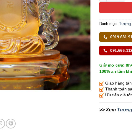
Danh mục:
Tượng 
0919.681.9
091.666.11
Giờ mở cửa: 8h4
100% an tâm khi
Giao hàng tận
Thanh toán sau
Ưu tiên giá tố
>> Xem
Tượng 