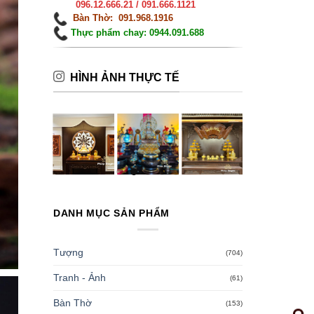
096.12.666.21 / 091.666.1121
Bàn Thờ: 091.968.1916
Thực phẩm chay: 0944.091.688
HÌNH ẢNH THỰC TẾ
DANH MỤC SẢN PHẨM
Tượng
(704)
Tranh - Ảnh
(61)
Bàn Thờ
(153)