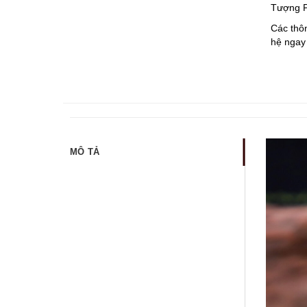
Tượng P
Các thôn
hệ ngay 
MÔ TẢ