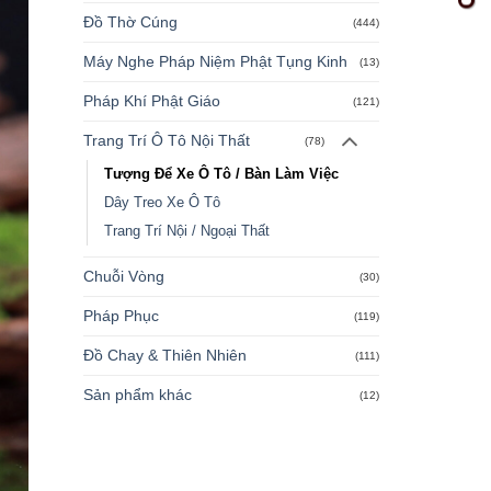
Đồ Thờ Cúng
(444)
Máy Nghe Pháp Niệm Phật Tụng Kinh
(13)
Pháp Khí Phật Giáo
(121)
Trang Trí Ô Tô Nội Thất
(78)
Tượng Để Xe Ô Tô / Bàn Làm Việc
Dây Treo Xe Ô Tô
Trang Trí Nội / Ngoại Thất
Chuỗi Vòng
(30)
Pháp Phục
(119)
Đồ Chay & Thiên Nhiên
(111)
Sản phẩm khác
(12)