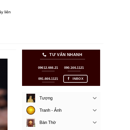
y liên
TƯ VẤN NHANH
09612.666.21
090.166.1121
091.666.1121
INBOX
Tượng
Tranh - Ảnh
Bàn Thờ