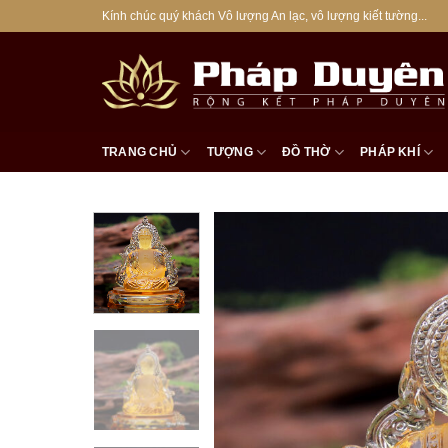
Bỏ
Kính chúc quý khách Vô lượng An lạc, vô lượng kiết tường...
qua
nội
dung
TRANG CHỦ
TƯỢNG
ĐỒ THỜ
PHÁP KHÍ