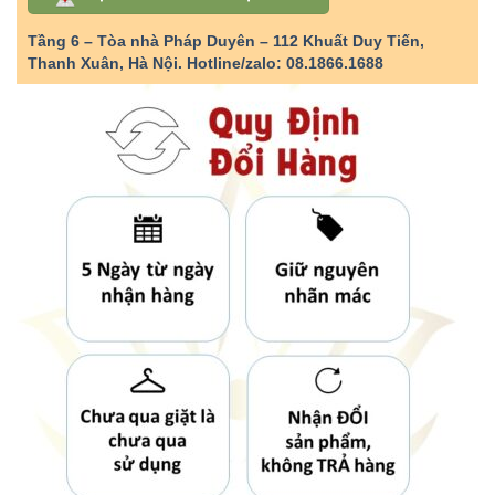
Tầng 6 – Tòa nhà Pháp Duyên – 112 Khuất Duy Tiến,
Thanh Xuân, Hà Nội.
Hotline/zalo: 08.1866.1688