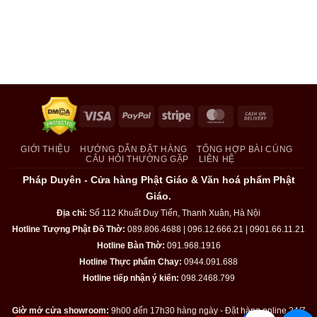
Visa
PayPal
Stripe
MasterCard
Cash
On
Delivery
GIỚI THIỆU
HƯỚNG DẪN ĐẶT HÀNG
TỔNG HỢP BÀI CÚNG
CÂU HỎI THƯỜNG GẶP
LIÊN HỆ
Pháp Duyên - Cửa hàng Phật Giáo & Văn hoá phẩm Phật
Giáo.
Địa chỉ:
Số 112 Khuất Duy Tiến, Thanh Xuân, Hà Nội
Hotline Tượng Phật Đồ Thờ:
089.806.4688 | 096.12.666.21 | 0901.66.11.21
Hotline Bàn Thờ:
091.968.1916
Hotline Thực phẩm Chay:
0944.091.688
Hotline tiếp nhận ý kiến:
098.2468.799
Giờ mở cửa showroom:
9h00 đến 17h30 hàng ngày - Đặt hàng online 24/7