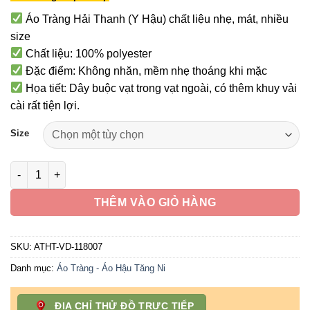
Áo Tràng Hải Thanh (Y Hậu) chất liệu nhẹ, mát, nhiều
size
Chất liệu: 100% polyester
Đặc điểm: Không nhăn, mềm nhẹ thoáng khi mặc
Họa tiết: Dây buộc vạt trong vạt ngoài, có thêm khuy vải
cài rất tiện lợi.
Size
Áo Tràng Hải Thanh, Pháp Phục Y Hậu Quý Thầy màu vàng đất
THÊM VÀO GIỎ HÀNG
SKU:
ATHT-VD-118007
Danh mục:
Áo Tràng - Áo Hậu Tăng Ni
ĐỊA CHỈ THỬ ĐỒ TRỰC TIẾP