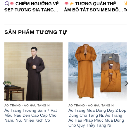
CHIÊM NGƯỠNG VẺ
TƯỢNG QUÁN THẾ
ĐẸP TƯỢNG ĐỊA TẠNG
ÂM BỒ TÁT SƠN MEN ĐỘ
Tua
VƯƠNG BỒ TÁT
CAO
#phápduyênshop
#ph
#phápduyênshop
#tuongphat
#do
#tuongphat
#nammoquantheambotat
SẢN PHẨM TƯƠNG TỰ
#diatangvuongbotat
ÁO TRÀNG - ÁO HẬU TĂNG NI
ÁO TRÀNG - ÁO HẬU TĂNG NI
Áo Tràng Trường Sam 7 Vạt
Áo Tràng Mùa Đông Dày 2 Lớp
Mầu Nâu Đen Cao Cấp Cho
Dùng Cho Tăng Ni, Áo Tràng
Nam, Nữ, Nhiều Kích Cỡ
Áo Hậu Pháp Phục Mùa Đông
Cho Quý Thầy Tăng Ni