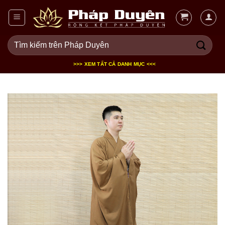
Bỏ
qua
nội
Tìm
dung
kiếm:
>>> XEM TẤT CẢ DANH MỤC <<<