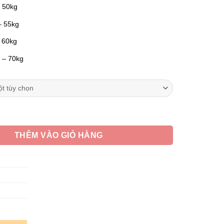
– 50kg
– 55kg
– 60kg
g – 70kg
ữ, Quần Áo Đi Chùa Vải Linen, Màu Nâu Đen số lượng
THÊM VÀO GIỎ HÀNG