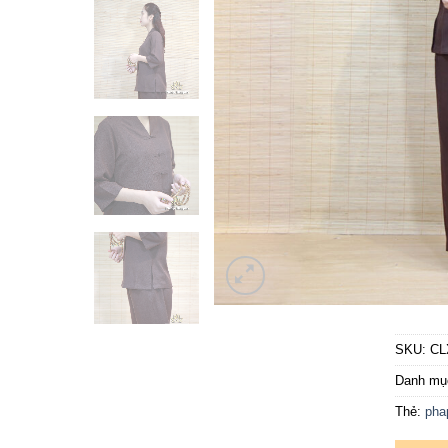
SKU:
CL
Danh mụ
Thẻ:
pha