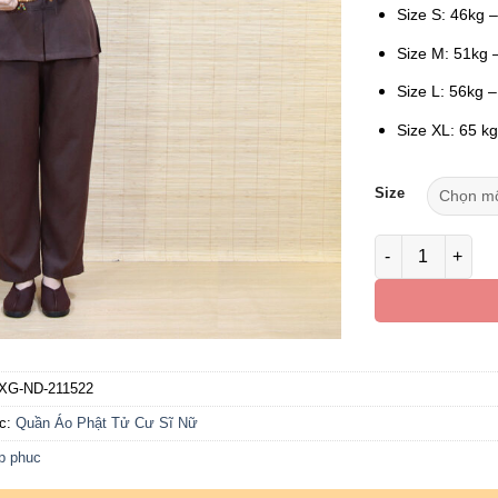
Size S: 46kg 
Size M: 51kg 
Size L: 56kg 
Size XL: 65 k
Size
Bộ Pháp Phục N
XG-ND-211522
c:
Quần Áo Phật Tử Cư Sĩ Nữ
p phuc