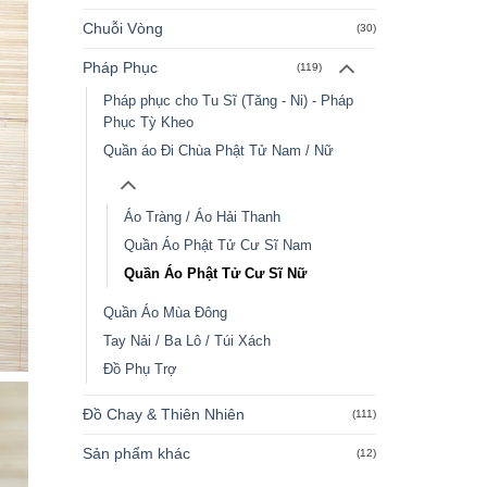
Chuỗi Vòng
(30)
Pháp Phục
(119)
Pháp phục cho Tu Sĩ (Tăng - Ni) - Pháp
Phục Tỳ Kheo
Quần áo Đi Chùa Phật Tử Nam / Nữ
Áo Tràng / Áo Hải Thanh
Quần Áo Phật Tử Cư Sĩ Nam
Quần Áo Phật Tử Cư Sĩ Nữ
Quần Áo Mùa Đông
Tay Nải / Ba Lô / Túi Xách
Đồ Phụ Trợ
Đồ Chay & Thiên Nhiên
(111)
Sản phẩm khác
(12)