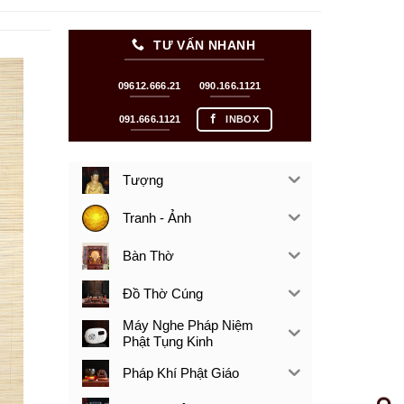
TƯ VẤN NHANH
09612.666.21
090.166.1121
091.666.1121
INBOX
Tượng
Tranh - Ảnh
Bàn Thờ
Đồ Thờ Cúng
Máy Nghe Pháp Niệm
Phật Tụng Kinh
Pháp Khí Phật Giáo