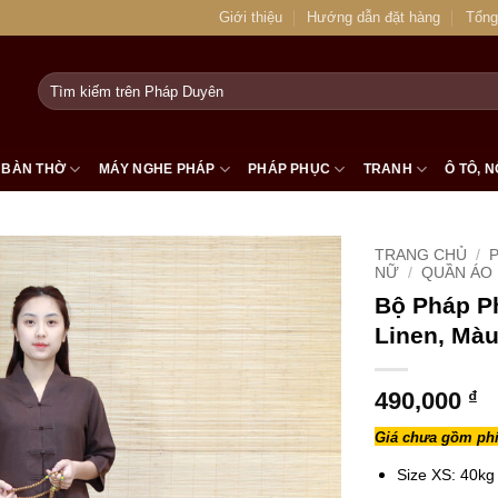
Giới thiệu
Hướng dẫn đặt hàng
Tổng
Tìm
kiếm:
BÀN THỜ
MÁY NGHE PHÁP
PHÁP PHỤC
TRANH
Ô TÔ, N
TRANG CHỦ
/
NỮ
/
QUẦN ÁO 
Bộ Pháp P
Linen, Mà
490,000
₫
Giá chưa gồm phí
Size XS: 40kg