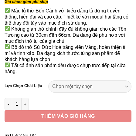
Giá chưa gồm phí ship
từ
43,400,000 ₫
Mẫu tủ thờ Bốn Cánh với kiểu dáng tủ đứng truyền
thống, hiện đại và cao cấp. Thiết kế với modul hai tầng có
đến
thể thay đổi tùy vào mục đích sử dụng.
45,400,000 ₫
Không gian thờ chính đầy đủ không gian cho các Tôn
Tượng cao từ 30cm đến 66cm. Đa dạng để phù hợp với
mục đích thờ tự của gia chủ
Bộ đồ thờ Sứ Đức Hoá trắng viền Vàng, hoàn thiện tỉ
mỉ và tinh xảo. Đa dạng kích thước từng sản phẩm để
khách hàng lựa chọn
Tất cả ảnh sản phẩm đều được chụp trực tiếp tại cửa
hàng.
Lựa Chọn Chất Liệu
Bộ Tủ Thờ Phật - Gia Tiên Bốn Cánh Sứ Trắng Viền Vàng, "Liên
THÊM VÀO GIỎ HÀNG
SKU:
4CANH-TW