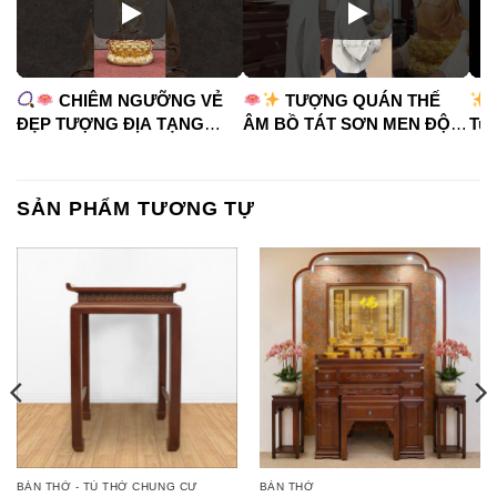
CHIÊM NGƯỠNG VẺ
TƯỢNG QUÁN THẾ
ĐẸP TƯỢNG ĐỊA TẠNG
ÂM BỒ TÁT SƠN MEN ĐỘ
Tua
VƯƠNG BỒ TÁT
CAO
#phápduyênshop
#ph
#phápduyênshop
#tuongphat
#do
#tuongphat
#nammoquantheambotat
SẢN PHẨM TƯƠNG TỰ
#diatangvuongbotat
BÀN THỜ - TỦ THỜ CHUNG CƯ
BÀN THỜ