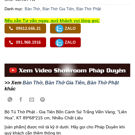
Danh mục:
Bàn Thờ
,
Bàn Thờ Gia Tiên
,
Bàn Thờ Phật
Nếu cần Tư vấn ngay, quý khách vui lòng gọi:
09612.666.21
ZALO
091.968.1916
ZALO
>> Xem
Bàn Thờ
,
Bàn Thờ Gia Tiên
,
Bàn Thờ Phật
khác
Bộ Tủ Thờ Phật - Gia Tiên Bốn Cánh Sứ Trắng Viền Vàng, "Liên
Hoa", KT 89*68*215 cm, Nhiều Chất Liệu
[sản phẩm] được mô tả kỹ ở dưới. Hãy gọi cho Pháp Duyên khi
quý khách cần thêm thông tin.