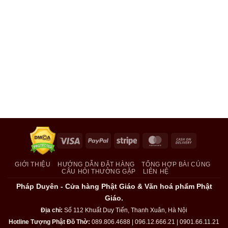
Visa
PayPal
Stripe
MasterCard
Cash
On
Delivery
GIỚI THIỆU
HƯỚNG DẪN ĐẶT HÀNG
TỔNG HỢP BÀI CÚNG
CÂU HỎI THƯỜNG GẶP
LIÊN HỆ
Pháp Duyên - Cửa hàng Phật Giáo & Văn hoá phẩm Phật
Giáo.
Địa chỉ:
Số 112 Khuất Duy Tiến, Thanh Xuân, Hà Nội
Hotline Tượng Phật Đồ Thờ:
089.806.4688 | 096.12.666.21 | 0901.66.11.21