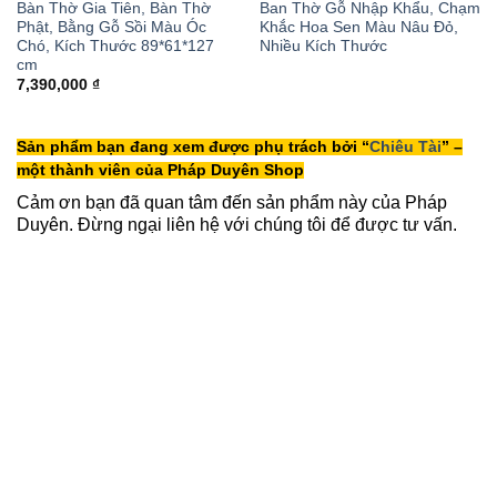
Bàn Thờ Gia Tiên, Bàn Thờ
Ban Thờ Gỗ Nhập Khẩu, Chạm
Phật, Bằng Gỗ Sồi Màu Óc
Khắc Hoa Sen Màu Nâu Đỏ,
Chó, Kích Thước 89*61*127
Nhiều Kích Thước
cm
7,390,000
₫
Sản phẩm bạn đang xem được phụ trách bởi “
Chiêu Tài
” –
một thành viên của Pháp Duyên Shop
Cảm ơn bạn đã quan tâm đến sản phẩm này của Pháp
Duyên. Đừng ngại liên hệ với chúng tôi để được tư vấn.