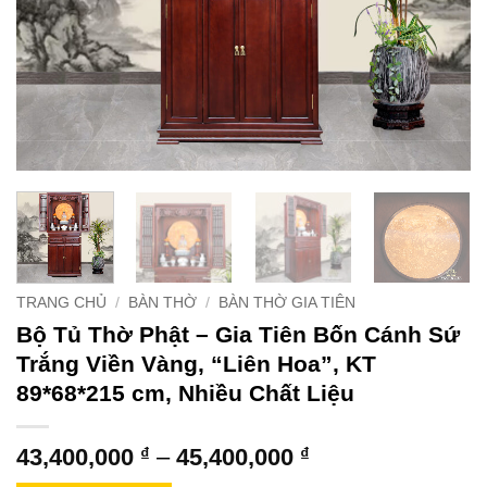
TRANG CHỦ
/
BÀN THỜ
/
BÀN THỜ GIA TIÊN
Bộ Tủ Thờ Phật – Gia Tiên Bốn Cánh Sứ
Trắng Viền Vàng, “Liên Hoa”, KT
89*68*215 cm, Nhiều Chất Liệu
Khoảng
43,400,000
₫
–
45,400,000
₫
giá: