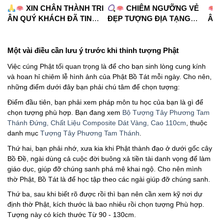
XIN CHÂN THÀNH TRI
CHIÊM NGƯỠNG VẺ
ÂN QUÝ KHÁCH ĐÃ TIN
ĐẸP TƯỢNG ĐỊA TẠNG
ÂM
TƯỞNG PHÁP DUYÊN
VƯƠNG BỒ TÁT
C
#phápduyênshop
#phápduyênshop
#tu
#tuongphat #bantho
#tuongphat
#n
Một vài điều cần lưu ý trước khi thỉnh tượng Phật
#diatangvuongbotat
Việc cúng Phật tối quan trọng là để cho bạn sinh lòng cung kính
và hoan hỉ chiêm lễ hình ảnh của Phật Bồ Tát mỗi ngày. Cho nên,
những điểm dưới đây bạn phải chú tâm để chọn tượng:
Điểm đầu tiên, bạn phải xem pháp môn tu học của bạn là gì để
chọn tượng phù hợp. Bạn đang xem
Bộ Tượng Tây Phương Tam
Thánh Đứng, Chất Liệu Composite Dát Vàng, Cao 110cm
, thuộc
danh mục
Tượng Tây Phương Tam Thánh
.
Thứ hai, bạn phải nhớ, xưa kia khi Phật thành đạo ở dưới gốc cây
Bồ Đề, ngài dùng cả cuộc đời buông xả tiền tài danh vọng để làm
giáo dục, giúp đỡ chúng sanh phá mê khai ngộ. Cho nên mình
thờ Phật, Bồ Tát là để học tập theo các ngài giúp đỡ chúng sanh.
Thứ ba, sau khi biết rõ được rồi thì bạn nên cần xem kỹ nơi dự
định thờ Phật, kích thước là bao nhiêu rồi chọn tượng Phù hợp.
Tượng này có kích thước Từ 90 - 130cm.