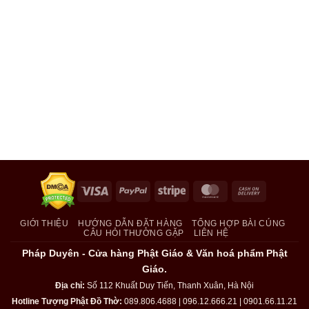
Visa
PayPal
Stripe
MasterCard
Cash
On
Delivery
GIỚI THIỆU
HƯỚNG DẪN ĐẶT HÀNG
TỔNG HỢP BÀI CÚNG
CÂU HỎI THƯỜNG GẶP
LIÊN HỆ
Pháp Duyên - Cửa hàng Phật Giáo & Văn hoá phẩm Phật
Giáo.
Địa chỉ:
Số 112 Khuất Duy Tiến, Thanh Xuân, Hà Nội
Hotline Tượng Phật Đồ Thờ:
089.806.4688 | 096.12.666.21 | 0901.66.11.21