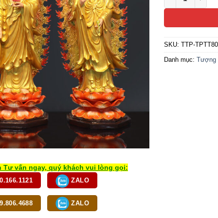
SKU:
TTP-TPTT8
Danh mục:
Tượng 
 Tư vấn ngay, quý khách vui lòng gọi:
0.166.1121
ZALO
9.806.4688
ZALO