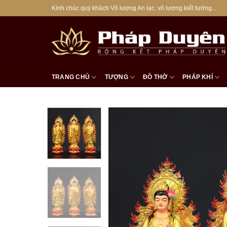
Bỏ
Kính chúc quý khách Vô lượng An lạc, vô lượng kiết tường...
qua
nội
dung
TRANG CHỦ
TƯỢNG
ĐỒ THỜ
PHÁP KHÍ