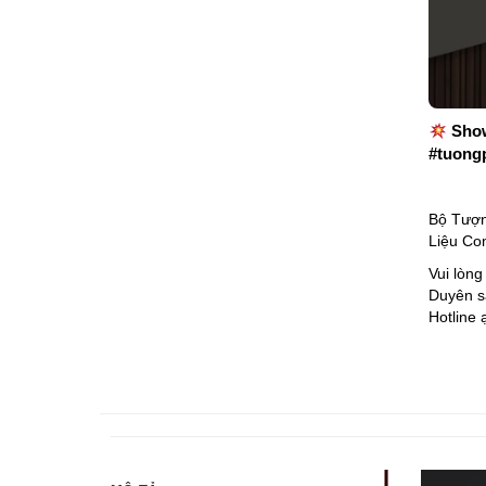
Show
#tuong
Bộ Tượn
Liệu Co
Vui lòng
Duyên sẵ
Hotline 