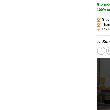
Giờ mở 
100% an
Giao 
Thanh
Ưu ti
>> Xe