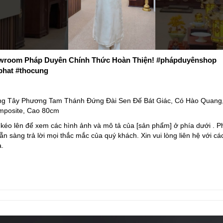
room Pháp Duyên Chính Thức Hoàn Thiện! #phápduyênshop
phat #thocung
g Tây Phương Tam Thánh Đứng Đài Sen Đế Bát Giác, Có Hào Quang,
mposite, Cao 80cm
 kéo lên để xem các hình ảnh và mô tả của [sản phẩm] ở phía dưới . P
n sàng trả lời mọi thắc mắc của quý khách. Xin vui lòng liên hệ với cá
ạ.