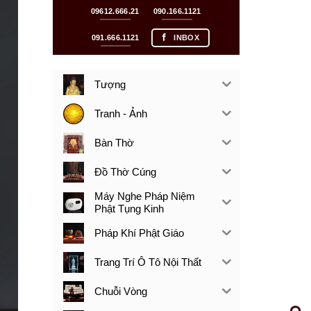
09612.666.21
090.166.1121
091.666.1121
INBOX
Tượng
Tranh - Ảnh
Bàn Thờ
Đồ Thờ Cúng
Máy Nghe Pháp Niệm
Phật Tụng Kinh
Pháp Khí Phật Giáo
Trang Trí Ô Tô Nội Thất
Chuỗi Vòng