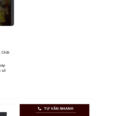
 Chất
háp
c số
TƯ VẤN NHANH