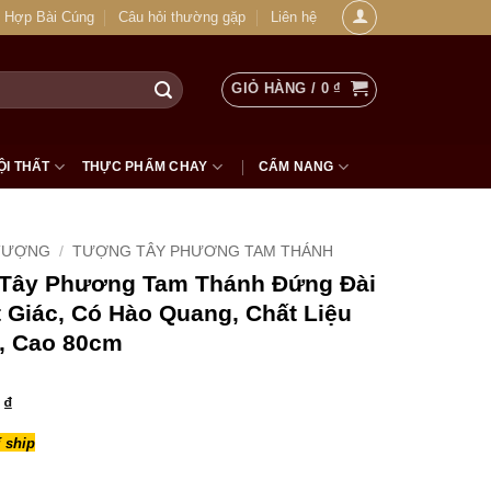
 Hợp Bài Cúng
Câu hỏi thường gặp
Liên hệ
GIỎ HÀNG /
0
₫
ỘI THẤT
THỰC PHẨM CHAY
CẨM NANG
TƯỢNG
/
TƯỢNG TÂY PHƯƠNG TAM THÁNH
Tây Phương Tam Thánh Đứng Đài
 Giác, Có Hào Quang, Chất Liệu
, Cao 80cm
0
₫
 ship
hương Tam Thánh Đứng Đài Sen Đế Bát Giác, Có Hào Quang, Chấ