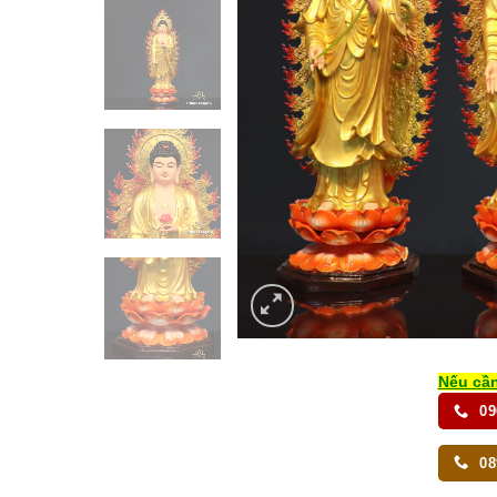
Nếu cần
09
08