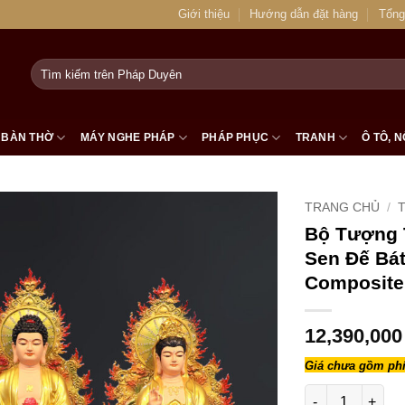
Giới thiệu
Hướng dẫn đặt hàng
Tổng
Tìm
kiếm:
BÀN THỜ
MÁY NGHE PHÁP
PHÁP PHỤC
TRANH
Ô TÔ, N
TRANG CHỦ
/
Bộ Tượng 
Sen Đế Bát
Composite
12,390,00
Giá chưa gồm phí
Bộ Tượng Tây P