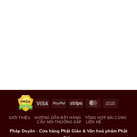
Visa
PayPal
Stripe
MasterCard
Cash
On
Delivery
GIỚI THIỆU
HƯỚNG DẪN ĐẶT HÀNG
TỔNG HỢP BÀI CÚNG
CÂU HỎI THƯỜNG GẶP
LIÊN HỆ
Pháp Duyên - Cửa hàng Phật Giáo & Văn hoá phẩm Phật