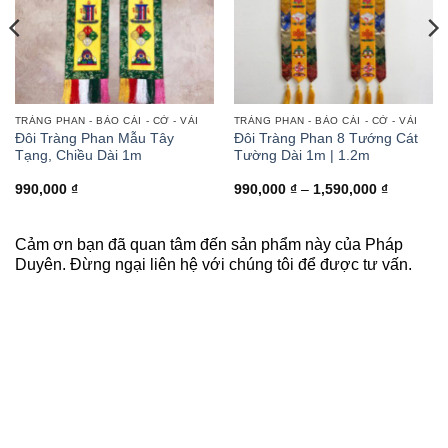
TRÀNG PHAN - BẢO CÁI - CỜ - VẢI
TRÀNG PHAN - BẢO CÁI - CỜ - VẢI
Đôi Tràng Phan Mẫu Tây
Đôi Tràng Phan 8 Tướng Cát
Tạng, Chiều Dài 1m
Tường Dài 1m | 1.2m
Khoảng
990,000
₫
990,000
₫
–
1,590,000
₫
giá:
từ
 ₫
990,000 
đến
Cảm ơn bạn đã quan tâm đến sản phẩm này của Pháp
00 ₫
1,590,00
Duyên. Đừng ngại liên hệ với chúng tôi để được tư vấn.