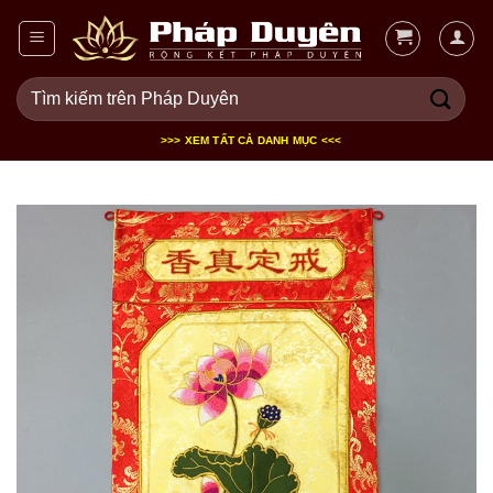
Bỏ
qua
nội
Tìm
dung
kiếm:
>>> XEM TẤT CẢ DANH MỤC <<<