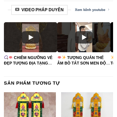
VIDEO PHÁP DUYÊN
Xem kênh youtube
CHIÊM NGƯỠNG VẺ
TƯỢNG QUÁN THẾ
ĐẸP TƯỢNG ĐỊA TẠNG
ÂM BỒ TÁT SƠN MEN ĐỘ
Tua
VƯƠNG BỒ TÁT
CAO
#phápduyênshop
#ph
#phápduyênshop
#tuongphat
#do
#tuongphat
#nammoquantheambotat
SẢN PHẨM TƯƠNG TỰ
#diatangvuongbotat