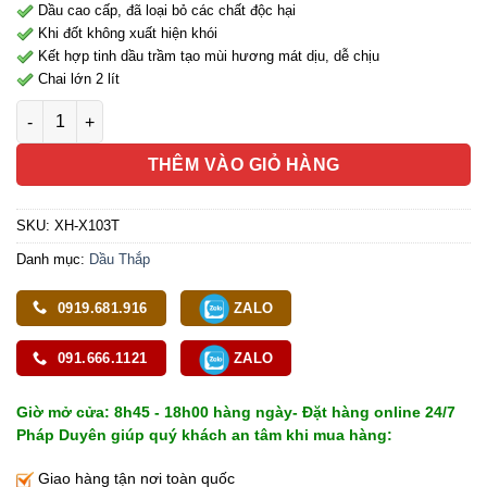
Dầu cao cấp, đã loại bỏ các chất độc hại
Khi đốt không xuất hiện khói
Kết hợp tinh dầu trầm tạo mùi hương mát dịu, dễ chịu
Chai lớn 2 lít
Dầu Trầm Thờ Hồng Kông Dùng Thắp Đèn Màu Trắng, Chai 2 Lí
THÊM VÀO GIỎ HÀNG
SKU:
XH-X103T
Danh mục:
Dầu Thắp
0919.681.916
ZALO
091.666.1121
ZALO
Giờ mở cửa: 8h45 - 18h00 hàng ngày- Đặt hàng online 24/7
Pháp Duyên giúp quý khách an tâm khi mua hàng:
Giao hàng tận nơi toàn quốc