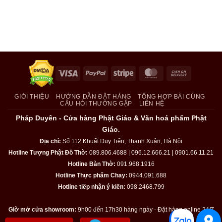
Visa
PayPal
Stripe
MasterCard
Cash
On
Delivery
GIỚI THIỆU
HƯỚNG DẪN ĐẶT HÀNG
TỔNG HỢP BÀI CÚNG
CÂU HỎI THƯỜNG GẶP
LIÊN HỆ
Pháp Duyên - Cửa hàng Phật Giáo & Văn hoá phẩm Phật
Giáo.
Địa chỉ:
Số 112 Khuất Duy Tiến, Thanh Xuân, Hà Nội
Hotline Tượng Phật Đồ Thờ:
089.806.4688 | 096.12.666.21 | 0901.66.11.21
Hotline Bàn Thờ:
091.968.1916
Hotline Thực phẩm Chay:
0944.091.688
Hotline tiếp nhận ý kiến:
098.2468.799
Giờ mở cửa showroom:
9h00 đến 17h30 hàng ngày - Đặt hàng online 24/7