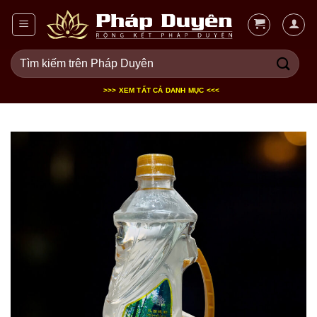
Bỏ
qua
nội
Tìm
dung
kiếm:
>>> XEM TẤT CẢ DANH MỤC <<<