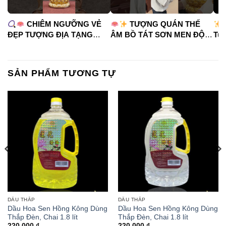
CHIÊM NGƯỠNG VẺ
TƯỢNG QUÁN THẾ
ĐẸP TƯỢNG ĐỊA TẠNG
ÂM BỒ TÁT SƠN MEN ĐỘ
Tua
VƯƠNG BỒ TÁT
CAO
#phápduyênshop
#ph
#phápduyênshop
#tuongphat
#do
#tuongphat
#nammoquantheambotat
SẢN PHẨM TƯƠNG TỰ
#diatangvuongbotat
DẦU THẮP
DẦU THẮP
Dầu Hoa Sen Hồng Kông Dùng
Dầu Hoa Sen Hồng Kông Dùng
Thắp Đèn, Chai 1.8 lít
Thắp Đèn, Chai 1.8 lít
220,000
₫
220,000
₫