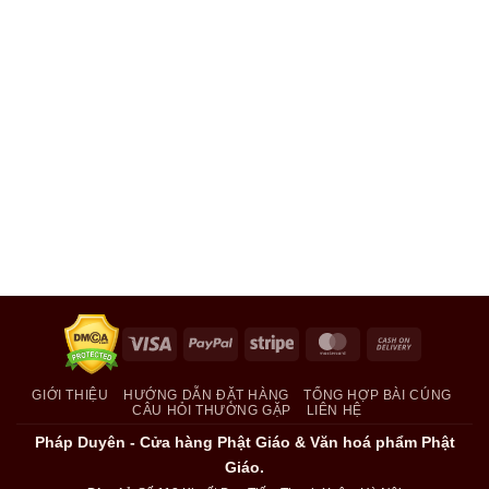
Visa
PayPal
Stripe
MasterCard
Cash
On
Delivery
GIỚI THIỆU
HƯỚNG DẪN ĐẶT HÀNG
TỔNG HỢP BÀI CÚNG
CÂU HỎI THƯỜNG GẶP
LIÊN HỆ
Pháp Duyên - Cửa hàng Phật Giáo & Văn hoá phẩm Phật
Giáo.