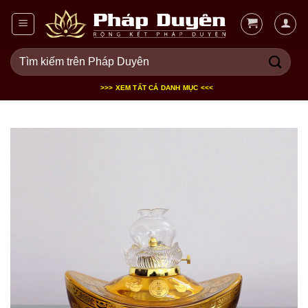
Bỏ
qua
nội
Tìm
dung
kiếm:
>>> XEM TẤT CẢ DANH MỤC <<<