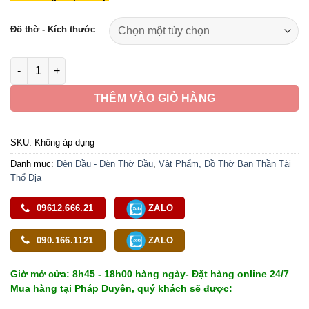
từ
890,000 ₫
Đồ thờ - Kích thước
đến
1,090,000 ₫
Đèn Dầu Đính Bảo, Bằng Thủy Tinh Vàng, Cao 20 - 24cm số lư
THÊM VÀO GIỎ HÀNG
SKU:
Không áp dụng
Danh mục:
Đèn Dầu - Đèn Thờ Dầu
,
Vật Phẩm, Đồ Thờ Ban Thần Tài
Thổ Địa
09612.666.21
ZALO
090.166.1121
ZALO
Giờ mở cửa: 8h45 - 18h00 hàng ngày- Đặt hàng online 24/7
Mua hàng tại Pháp Duyên, quý khách sẽ được: