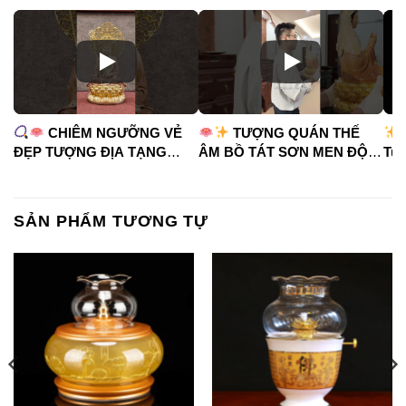
CHIÊM NGƯỠNG VẺ
TƯỢNG QUÁN THẾ
ĐẸP TƯỢNG ĐỊA TẠNG
ÂM BỒ TÁT SƠN MEN ĐỘ
Tua
VƯƠNG BỒ TÁT
CAO
#phápduyênshop
#ph
#phápduyênshop
#tuongphat
#do
#tuongphat
#nammoquantheambotat
SẢN PHẨM TƯƠNG TỰ
#diatangvuongbotat