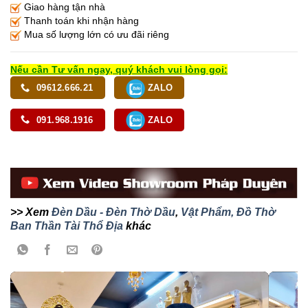
Giao hàng tận nhà
Thanh toán khi nhận hàng
Mua số lượng lớn có ưu đãi riêng
Nếu cần Tư vấn ngay, quý khách vui lòng gọi:
09612.666.21
ZALO
091.968.1916
ZALO
>> Xem
Đèn Dầu - Đèn Thờ Dầu
,
Vật Phẩm, Đồ Thờ
Ban Thần Tài Thổ Địa
khác