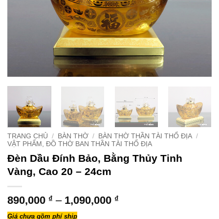
TRANG CHỦ
/
BÀN THỜ
/
BÀN THỜ THẦN TÀI THỔ ĐỊA
/
VẬT PHẨM, ĐỒ THỜ BAN THẦN TÀI THỔ ĐỊA
Đèn Dầu Đính Bảo, Bằng Thủy Tinh
Vàng, Cao 20 – 24cm
Khoảng
890,000
₫
–
1,090,000
₫
giá:
Giá chưa gồm phí ship