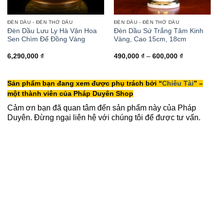
ĐÈN DẦU - ĐÈN THỜ DẦU
ĐÈN DẦU - ĐÈN THỜ DẦU
Đèn Dầu Lưu Ly Hà Vận Hoa
Đèn Dầu Sứ Trắng Tâm Kinh
Sen Chìm Đế Đồng Vàng
Vàng, Cao 15cm, 18cm
Khoảng
6,290,000
₫
490,000
₫
–
600,000
₫
giá:
từ
490,000 ₫
đến
Sản phẩm bạn đang xem được phụ trách bởi “
Chiêu Tài
” –
600,000 ₫
một thành viên của Pháp Duyên Shop
Cảm ơn bạn đã quan tâm đến sản phẩm này của Pháp
Duyên. Đừng ngại liên hệ với chúng tôi để được tư vấn.