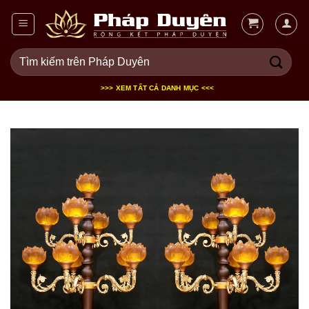
Bỏ
qua
nội
Tìm
dung
kiếm:
>>> XEM TẤT CẢ DANH MỤC <<<