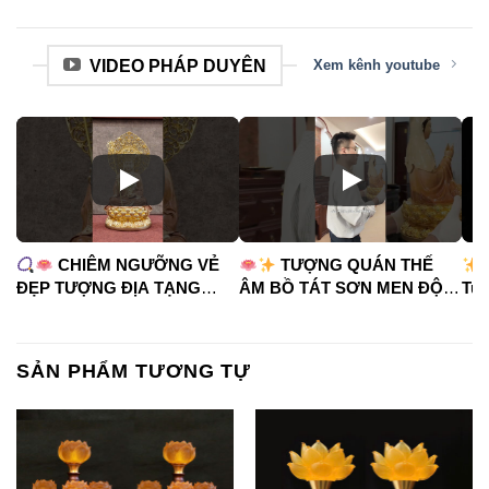
VIDEO PHÁP DUYÊN
Xem kênh youtube
CHIÊM NGƯỠNG VẺ
TƯỢNG QUÁN THẾ
ĐẸP TƯỢNG ĐỊA TẠNG
ÂM BỒ TÁT SƠN MEN ĐỘ
Tua
VƯƠNG BỒ TÁT
CAO
#phápduyênshop
#ph
#phápduyênshop
#tuongphat
#do
#tuongphat
#nammoquantheambotat
SẢN PHẨM TƯƠNG TỰ
#diatangvuongbotat