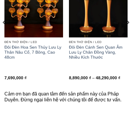
ĐÈN THỜ ĐIỆN / LED
ĐÈN THỜ ĐIỆN / LED
Đôi Đèn Hoa Sen Thủy Lưu Ly
Đôi Đèn Cánh Sen Quan Âm
Thân Nâu Cổ, 7 Bông, Cao
Lưu Ly Chân Đồng Vàng,
48cm
Nhiều Kích Thước
ảng
Khoản
7,690,000
₫
8,890,000
₫
–
48,290,000
₫
giá:
từ
0,000 ₫
8,890,
đến
Cảm ơn bạn đã quan tâm đến sản phẩm này của Pháp
90,000 ₫
48,29
Duyên. Đừng ngại liên hệ với chúng tôi để được tư vấn.