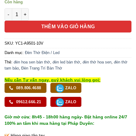
Còn hàng
Đôi Đèn Thủy Lưu Ly Hoa Sen Vàng 10 Bông Thân Cổ, Cao 10
THÊM VÀO GIỎ HÀNG
SKU:
YC1-A9501-10V
Danh mục:
Đèn Thờ Điện / Led
Thẻ:
đèn hoa sen bàn thờ
,
đèn led bàn thờ
,
đèn thờ hoa sen
,
đèn thờ
tam bảo
,
Đèn Trang Trí Bàn Thờ
Nếu cần Tư vấn ngay, quý khách vui lòng gọi:
089.806.4688
ZALO
09612.666.21
ZALO
Giờ mở cửa: 8h45 - 18h00 hàng ngày- Đặt hàng online 24/7
100% an tâm khi mua hàng tại Pháp Duyên:
Hàng giao tận tay