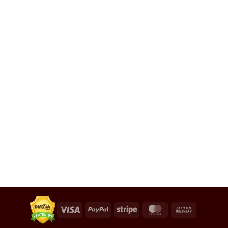
Visa
PayPal
Stripe
MasterCard
Cash
On