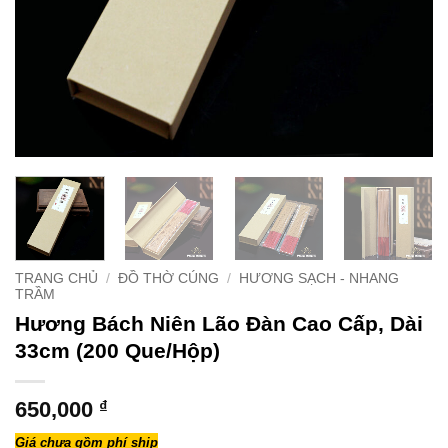
TRANG CHỦ
/
ĐỒ THỜ CÚNG
/
HƯƠNG SẠCH - NHANG
TRẦM
Hương Bách Niên Lão Đàn Cao Cấp, Dài
33cm (200 Que/Hộp)
650,000
₫
Giá chưa gồm phí ship