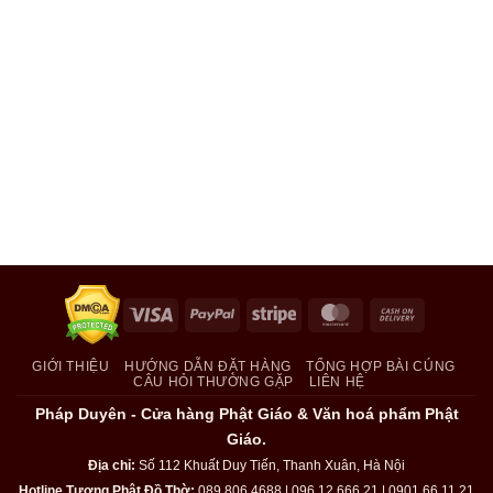
Visa
PayPal
Stripe
MasterCard
Cash
On
Delivery
GIỚI THIỆU
HƯỚNG DẪN ĐẶT HÀNG
TỔNG HỢP BÀI CÚNG
CÂU HỎI THƯỜNG GẶP
LIÊN HỆ
Pháp Duyên - Cửa hàng Phật Giáo & Văn hoá phẩm Phật
Giáo.
Địa chỉ:
Số 112 Khuất Duy Tiến, Thanh Xuân, Hà Nội
Hotline Tượng Phật Đồ Thờ:
089.806.4688 | 096.12.666.21 | 0901.66.11.21