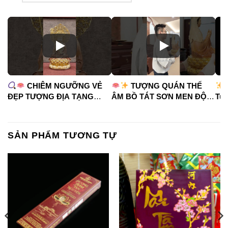
CHIÊM NGƯỠNG VẺ
TƯỢNG QUÁN THẾ
ĐẸP TƯỢNG ĐỊA TẠNG
ÂM BỒ TÁT SƠN MEN ĐỘ
Tua
VƯƠNG BỒ TÁT
CAO
#phápduyênshop
#ph
#phápduyênshop
#tuongphat
#do
#tuongphat
#nammoquantheambotat
SẢN PHẨM TƯƠNG TỰ
#diatangvuongbotat