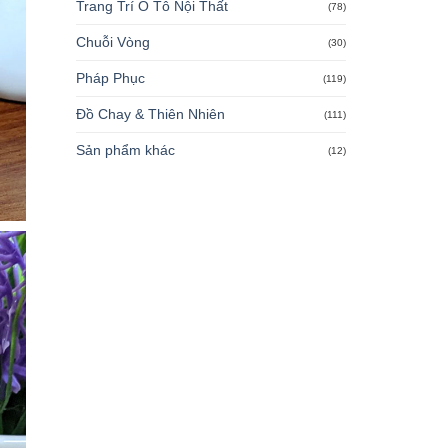
Trang Trí Ô Tô Nội Thất
(78)
Chuỗi Vòng
(30)
Pháp Phục
(119)
Đồ Chay & Thiên Nhiên
(111)
Sản phẩm khác
(12)