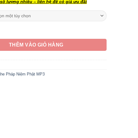
ố lượng nhiều – liên hệ để có giá ưu đãi
650,000 ₫
ắng JSA03 Màn Hình Led, Có Nút Chọn Bài số lượng
THÊM VÀO GIỎ HÀNG
he Pháp Niệm Phật MP3