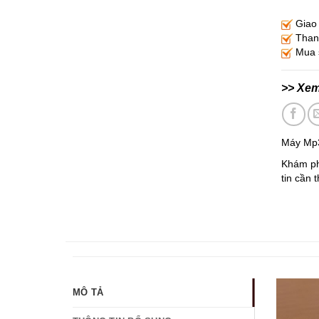
Giao 
Thanh
Mua s
>> Xe
Máy Mp3
Khám ph
tin cần 
MÔ TẢ