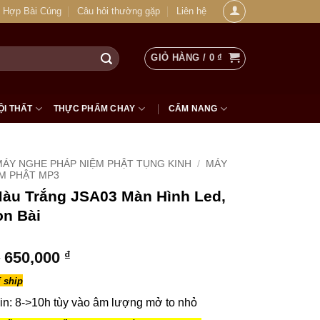
 Hợp Bài Cúng
Câu hỏi thường gặp
Liên hệ
GIỎ HÀNG /
0
₫
ỘI THẤT
THỰC PHẨM CHAY
CẨM NANG
MÁY NGHE PHÁP NIỆM PHẬT TỤNG KINH
/
MÁY
M PHẬT MP3
àu Trắng JSA03 Màn Hình Led,
ọn Bài
Khoảng
650,000
₫
giá:
 ship
từ
490,000 ₫
in: 8->10h tùy vào âm lượng mở to nhỏ
đến