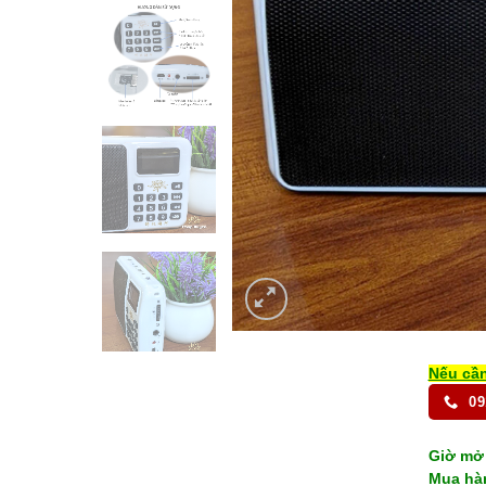
Nếu cần
09
Giờ mở 
Mua hàn