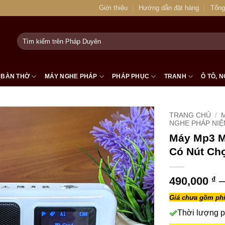
Giới thiệu
Hướng dẫn đặt hàng
Tổng
Tìm
kiếm:
BÀN THỜ
MÁY NGHE PHÁP
PHÁP PHỤC
TRANH
Ô TÔ, N
TRANG CHỦ
/
NGHE PHÁP NIỆ
Máy Mp3 M
Có Nút Ch
490,000
₫
–
Giá chưa gồm phí
Thời lượng p