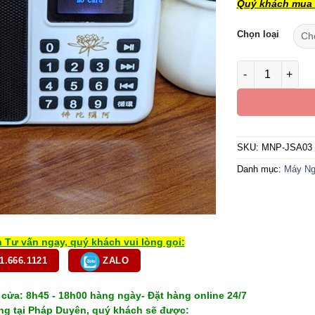
Quý khách mua s
Chọn loại
Máy Mp3 Màu Tr
SKU:
MNP-JSA03
Danh mục:
Máy Ng
 Tư vấn ngay, quý khách vui lòng gọi:
1.666.1121
ZALO
cửa: 8h45 - 18h00 hàng ngày- Đặt hàng online 24/7
g tại Pháp Duyên, quý khách sẽ được: