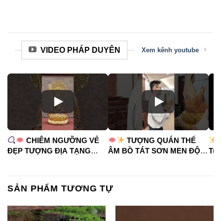
VIDEO PHÁP DUYÊN
Xem kênh youtube
CHIÊM NGƯỠNG VẺ
TƯỢNG QUÁN THẾ
ĐẸP TƯỢNG ĐỊA TẠNG
ÂM BỒ TÁT SƠN MEN ĐỘ
Tua
VƯƠNG BỒ TÁT
CAO
#phápduyênshop
#ph
#phápduyênshop
#tuongphat
#do
#tuongphat
#nammoquantheambotat
SẢN PHẨM TƯƠNG TỰ
#diatangvuongbotat