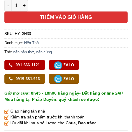
Nến Đôi (Cặp Đèn Cầy) Hoa Sen Bơ Thực Vật, Màu Vàng - Đỏ, 
THÊM VÀO GIỎ HÀNG
SKU:
HY- 3N30
Danh mục:
Nến Thờ
Thẻ:
nến bàn thờ
,
nến cúng
091.666.1121
ZALO
0919.681.916
ZALO
Giờ mở cửa: 8h45 - 18h00 hàng ngày- Đặt hàng online 24/7
Mua hàng tại Pháp Duyên, quý khách sẽ được:
Giao hàng tận nhà
Kiểm tra sản phẩm trước khi thanh toán
Ưu đãi khi mua số lượng cho Chùa, Đạo tràng