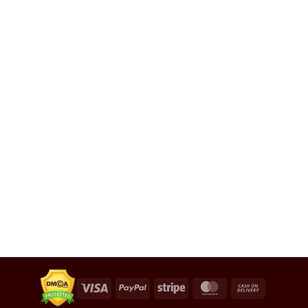
Visa
PayPal
Stripe
MasterCard
Cash
On