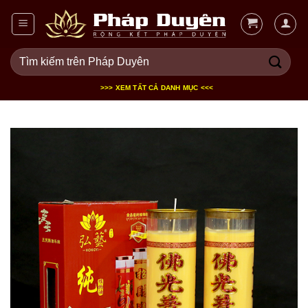
Bỏ
qua
nội
Tìm
dung
kiếm:
>>> XEM TẤT CẢ DANH MỤC <<<