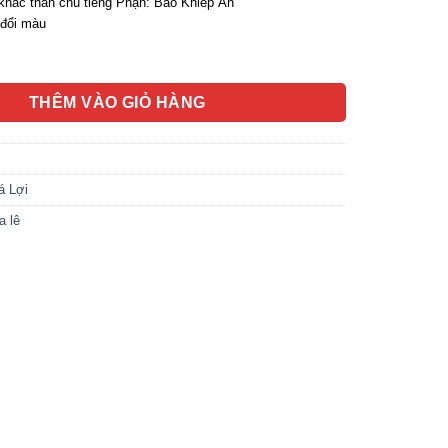
hắc thần chú tiếng Phạn: Bảo Khiếp Ấn
đổi màu
uỷ Tinh Khắc Kinh Chú, Kích Thước 17x17x38cm số lượng
THÊM VÀO GIỎ HÀNG
á Lợi
a lê