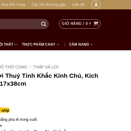
 Hợp Bài Cúng
Câu hỏi thường gặp
Liên hệ
GIỎ HÀNG /
0
₫
ỘI THẤT
THỰC PHẨM CHAY
CẨM NANG
ĐỒ THỜ CÚNG
/
THÁP XÁ LỢI
i Thuỷ Tinh Khắc Kinh Chú, Kích
x17x38cm
 ship
bằng pha lê trong suốt
m