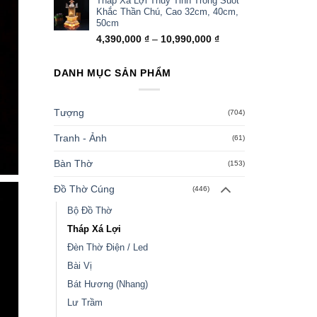
Tháp Xá Lợi Thủy Tinh Trong Suốt
Khắc Thần Chú, Cao 32cm, 40cm,
50cm
Khoảng
4,390,000
₫
–
10,990,000
₫
giá:
từ
DANH MỤC SẢN PHẨM
4,390,000 ₫
đến
10,990,000 ₫
Tượng
(704)
Tranh - Ảnh
(61)
Bàn Thờ
(153)
Đồ Thờ Cúng
(446)
Bộ Đồ Thờ
Tháp Xá Lợi
Đèn Thờ Điện / Led
Bài Vị
Bát Hương (Nhang)
Lư Trầm