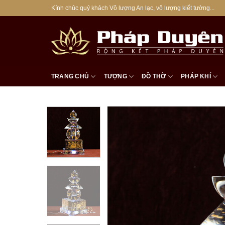
Bỏ
Kính chúc quý khách Vô lượng An lạc, vô lượng kiết tường...
qua
nội
dung
TRANG CHỦ
TƯỢNG
ĐỒ THỜ
PHÁP KHÍ