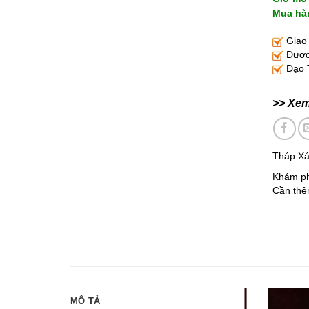
Mua hàn
Giao 
Được 
Đạo T
>> Xe
Tháp Xá
Khám ph
Cần thêm
MÔ TẢ