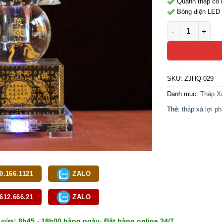
Quanh tháp có k
Bóng điện LED 
Tháp Xá Lợi Th
SKU:
ZJHQ-029
Danh mục:
Tháp X
Thẻ:
tháp xá lợi ph
0.166.1121
ZALO
612.666.21
ZALO
cửa: 8h45 - 18h00 hàng ngày- Đặt hàng online 24/7