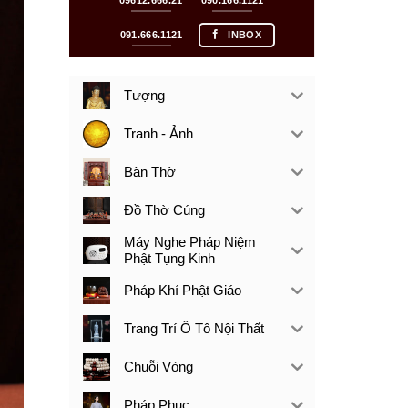
09612.666.21
090.166.1121
091.666.1121
INBOX
Tượng
Tranh - Ảnh
Bàn Thờ
Đồ Thờ Cúng
Máy Nghe Pháp Niệm
Phật Tụng Kinh
Pháp Khí Phật Giáo
Trang Trí Ô Tô Nội Thất
Chuỗi Vòng
Pháp Phục