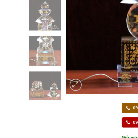
09
09
Giờ mở 