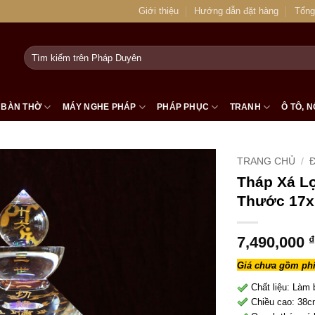
Giới thiệu
Hướng dẫn đặt hàng
Tổng
Tìm
kiếm:
BÀN THỜ
MÁY NGHE PHÁP
PHÁP PHỤC
TRANH
Ô TÔ, N
TRANG CHỦ
/
Tháp Xá Lợ
Thước 17
7,490,000
₫
Giá chưa gồm phí
Chất liệu: Làm 
Chiều cao: 38c