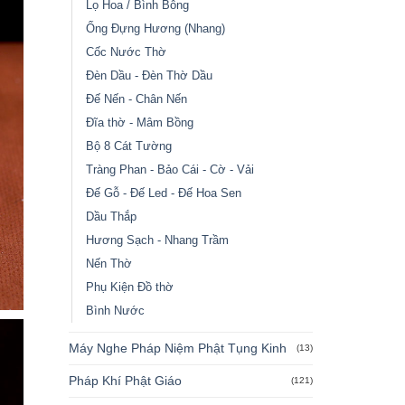
Lọ Hoa / Bình Bông
Ống Đựng Hương (Nhang)
Cốc Nước Thờ
Đèn Dầu - Đèn Thờ Dầu
Đế Nến - Chân Nến
Đĩa thờ - Mâm Bồng
Bộ 8 Cát Tường
Tràng Phan - Bảo Cái - Cờ - Vải
Đế Gỗ - Đế Led - Đế Hoa Sen
Dầu Thắp
Hương Sạch - Nhang Trầm
Nến Thờ
Phụ Kiện Đồ thờ
Bình Nước
Máy Nghe Pháp Niệm Phật Tụng Kinh
(13)
Pháp Khí Phật Giáo
(121)