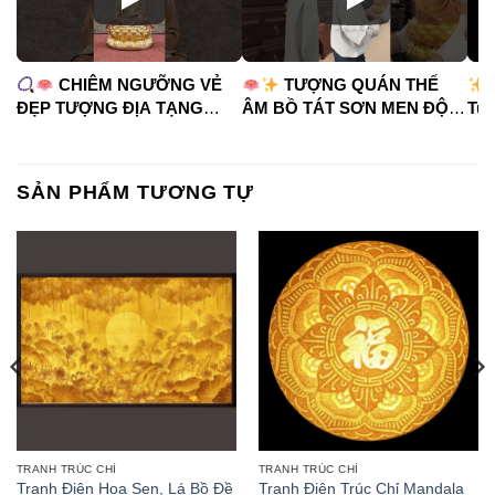
CHIÊM NGƯỠNG VẺ
TƯỢNG QUÁN THẾ
ĐẸP TƯỢNG ĐỊA TẠNG
ÂM BỒ TÁT SƠN MEN ĐỘ
Tua
VƯƠNG BỒ TÁT
CAO
#phápduyênshop
#ph
#phápduyênshop
#tuongphat
#do
#tuongphat
#nammoquantheambotat
SẢN PHẨM TƯƠNG TỰ
#diatangvuongbotat
TRANH TRÚC CHỈ
TRANH TRÚC CHỈ
Tranh Điện Hoa Sen, Lá Bồ Đề
Tranh Điện Trúc Chỉ Mandala