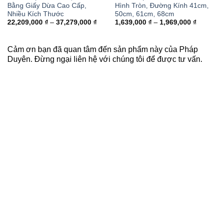
Bằng Giấy Dừa Cao Cấp,
Hình Tròn, Đường Kính 41cm,
Nhiều Kích Thước
50cm, 61cm, 68cm
ng
Khoảng
Khoảng
22,209,000
₫
–
37,279,000
₫
1,639,000
₫
–
1,969,000
₫
giá:
giá:
từ
từ
,000 ₫
22,209,000 ₫
1,639,0
đến
đến
Cảm ơn bạn đã quan tâm đến sản phẩm này của Pháp
,000 ₫
37,279,000 ₫
1,969,0
Duyên. Đừng ngại liên hệ với chúng tôi để được tư vấn.