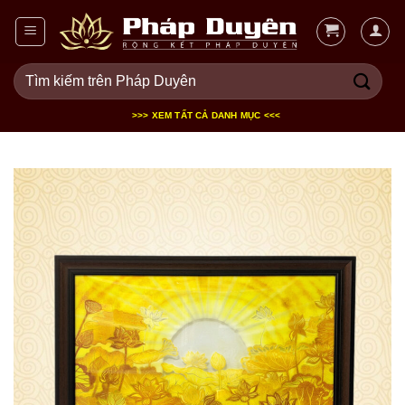
Bỏ
qua
nội
Tìm
dung
kiếm:
>>> XEM TẤT CẢ DANH MỤC <<<