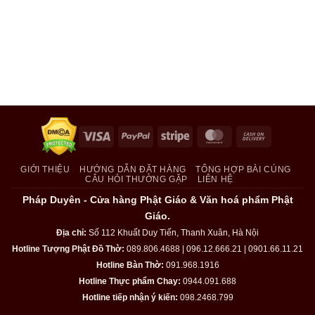
Visa
PayPal
Stripe
MasterCard
Cash
On
Delivery
GIỚI THIỆU
HƯỚNG DẪN ĐẶT HÀNG
TỔNG HỢP BÀI CÚNG
CÂU HỎI THƯỜNG GẶP
LIÊN HỆ
Pháp Duyên - Cửa hàng Phật Giáo & Văn hoá phẩm Phật
Giáo.
Địa chỉ:
Số 112 Khuất Duy Tiến, Thanh Xuân, Hà Nội
Hotline Tượng Phật Đồ Thờ:
089.806.4688 | 096.12.666.21 | 0901.66.11.21
Hotline Bàn Thờ:
091.968.1916
Hotline Thực phẩm Chay:
0944.091.688
Hotline tiếp nhận ý kiến:
098.2468.799