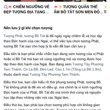
CHIÊM NGƯỠNG VẺ
TƯỢNG QUÁN THẾ
ĐẸP TƯỢNG ĐỊA TẠNG
ÂM BỒ TÁT SƠN MEN ĐỘ
Tua
VƯƠNG BỒ TÁT
CAO
#phápduyênshop
#ph
#phápduyênshop
#tuongphat
#do
#tuongphat
#nammoquantheambotat
Nên lưu ý gì khi chọn tượng
#diatangvuongbotat
Tượng Phật, tượng Bồ Tát
là để ngày ngày chiêm lễ và học tập
theo Đức hạnh của các Ngài, vì thế việc lựa chọn tượng Phật,
tượng Bồ Tát sao cho hợp lý là vấn đề bạn cần lưu ý.
Đầu tiên là bạn phải chắc chắn bạn đang xem tượng của vị Phật
hoặc vị Bồ Tát mà bạn vô cùng ngưỡng mộ và mong được học
tập theo đức hạnh của Ngài. Bạn đang xem
Tượng Tây Phương
Tam Thánh, Có Lá Đề, Đèn Led, Cao 1.7m (Tổng Lá Đề 1.9m)
,
thuộc danh mục
Tượng Tây Phương Tam Thánh
.
Điều thứ hai, bạn cần hiểu rõ thờ phụng tượng Phật, tượng Bồ
Tát không phải là để xin xỏ điều gì, mà chính là vì kính ngưỡng
Đức hạnh của vị Phật, Bồ Tát đó mà mình thờ cúng và nguyện
học tập theo những việc mà các Ngài làm.
Điều thứ ba, bạn phải lựa chọn tượng phù hợp với không gian