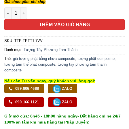
Giá chưa gồm phí ship
Tượng Tây Phương Tam Thánh, Có Lá Đề, Đèn Led, Cao 1.7m (
THÊM VÀO GIỎ HÀNG
SKU:
TTP-TPTT1.7VV
Danh mục:
Tượng Tây Phương Tam Thánh
Thẻ:
giá tượng phật bằng nhựa composite
,
tượng phật composite
,
tượng tam thế phật composite
,
tượng tây phương tam thánh
composite
Nếu cần Tư vấn ngay, quý khách vui lòng gọi:
089.806.4688
ZALO
090.166.1121
ZALO
Giờ mở cửa: 8h45 - 18h00 hàng ngày- Đặt hàng online 24/7
100% an tâm khi mua hàng tại Pháp Duyên: