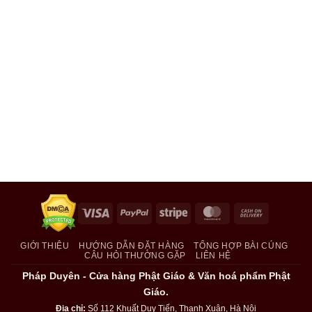
Visa
PayPal
Stripe
MasterCard
Cash
On
Delivery
GIỚI THIỆU
HƯỚNG DẪN ĐẶT HÀNG
TỔNG HỢP BÀI CÚNG
CÂU HỎI THƯỜNG GẶP
LIÊN HỆ
Pháp Duyên - Cửa hàng Phật Giáo & Văn hoá phẩm Phật
Giáo.
Địa chỉ:
Số 112 Khuất Duy Tiến, Thanh Xuân, Hà Nội