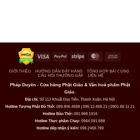
Visa
PayPal
Stripe
MasterCard
Cash
On
Delivery
GIỚI THIỆU
HƯỚNG DẪN ĐẶT HÀNG
TỔNG HỢP BÀI CÚNG
CÂU HỎI THƯỜNG GẶP
LIÊN HỆ
Pháp Duyên - Cửa hàng Phật Giáo & Văn hoá phẩm Phật
Giáo.
Địa chỉ:
Số 112 Khuất Duy Tiến, Thanh Xuân, Hà Nội
Hotline Tượng Phật Đồ Thờ:
089.806.4688 | 096.12.666.21 | 0901.66.11.21
Hotline Bàn Thờ:
091.968.1916
Hotline Thực phẩm Chay:
0944.091.688
Hotline tiếp nhận ý kiến:
098.2468.799