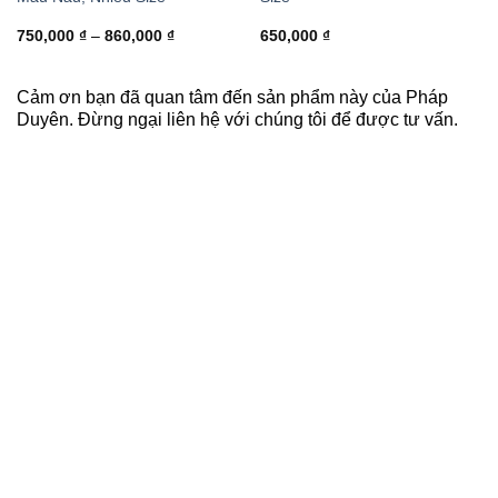
Khoảng
750,000
₫
–
860,000
₫
650,000
₫
giá:
từ
750,000 ₫
đến
Cảm ơn bạn đã quan tâm đến sản phẩm này của Pháp
860,000 ₫
Duyên. Đừng ngại liên hệ với chúng tôi để được tư vấn.