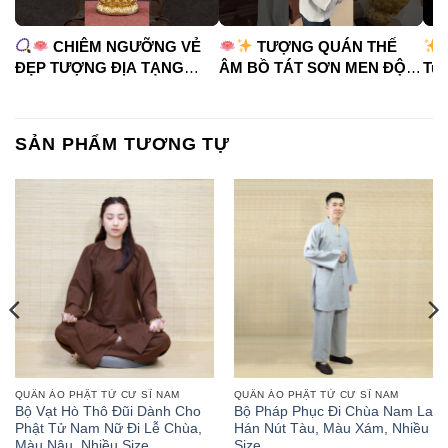
CHIÊM NGƯỠNG VẺ
TƯỢNG QUÁN THẾ
ĐẸP TƯỢNG ĐỊA TẠNG
ÂM BỒ TÁT SƠN MEN ĐỘ
Tua
VƯƠNG BỒ TÁT
CAO
#phápduyênshop
#ph
#phápduyênshop
#tuongphat
#do
#tuongphat
#nammoquantheambotat
SẢN PHẨM TƯƠNG TỰ
#diatangvuongbotat
QUẦN ÁO PHẬT TỬ CƯ SĨ NAM
QUẦN ÁO PHẬT TỬ CƯ SĨ NAM
Bộ Vạt Hò Thô Đũi Dành Cho
Bộ Pháp Phục Đi Chùa Nam La
Phật Tử Nam Nữ Đi Lễ Chùa,
Hán Nút Tàu, Màu Xám, Nhiều
Màu Nâu, Nhiều Size
Size