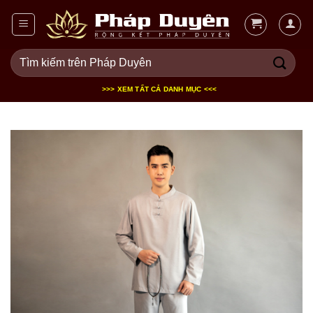
Bỏ
qua
nội
Tìm
dung
kiếm:
>>> XEM TẤT CẢ DANH MỤC <<<