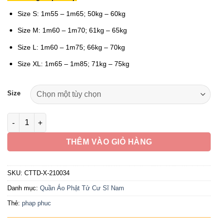
Size S: 1m55 – 1m65; 50kg – 60kg
Size M: 1m60 – 1m70; 61kg – 65kg
Size L: 1m60 – 1m75; 66kg – 70kg
Size XL: 1m65 – 1m85; 71kg – 75kg
Size
Bộ Nam Cổ Trụ Dài Tay Vải Linen Hàn Quốc Màu Xám, Nhiều Si
THÊM VÀO GIỎ HÀNG
SKU:
CTTD-X-210034
Danh mục:
Quần Áo Phật Tử Cư Sĩ Nam
Thẻ:
phap phuc