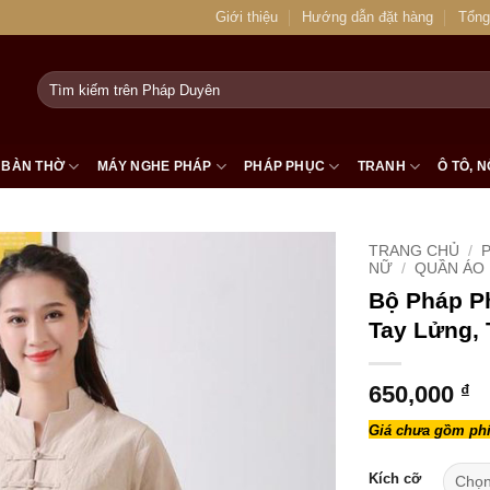
Giới thiệu
Hướng dẫn đặt hàng
Tổng
Tìm
kiếm:
BÀN THỜ
MÁY NGHE PHÁP
PHÁP PHỤC
TRANH
Ô TÔ, N
TRANG CHỦ
/
NỮ
/
QUẦN ÁO 
Bộ Pháp P
Tay Lửng, T
650,000
₫
Giá chưa gồm phí
Kích cỡ