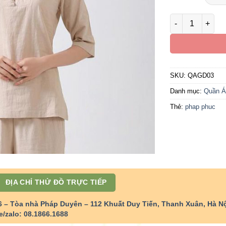
Bộ Pháp Phục Nữ
SKU:
QAGD03
Danh mục:
Quần Á
Thẻ:
phap phuc
ĐỊA CHỈ THỬ ĐỒ TRỰC TIẾP
6 – Tòa nhà Pháp Duyên – 112 Khuất Duy Tiến, Thanh Xuân, Hà Nộ
e/zalo: 08.1866.1688