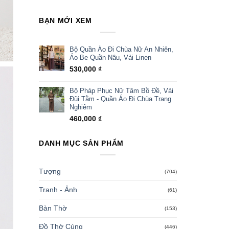
BẠN MỚI XEM
Bộ Quần Áo Đi Chùa Nữ An Nhiên,
Áo Be Quần Nâu, Vải Linen
530,000
₫
Bộ Pháp Phục Nữ Tâm Bồ Đề, Vải
Đũi Tằm - Quần Áo Đi Chùa Trang
Nghiêm
460,000
₫
DANH MỤC SẢN PHẨM
Tượng
(704)
Tranh - Ảnh
(61)
Bàn Thờ
(153)
Đồ Thờ Cúng
(446)