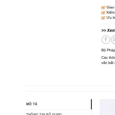
Giao 
Kiểm 
Ưu ti
>> Xe
Bộ Pháp
Các thôn
vấn bất 
MÔ TẢ
THÔNG TIN BỔ SUNG