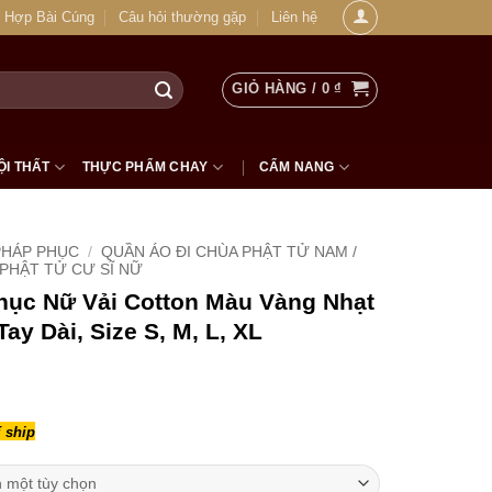
 Hợp Bài Cúng
Câu hỏi thường gặp
Liên hệ
GIỎ HÀNG /
0
₫
ỘI THẤT
THỰC PHẨM CHAY
CẨM NANG
PHÁP PHỤC
/
QUẦN ÁO ĐI CHÙA PHẬT TỬ NAM /
PHẬT TỬ CƯ SĨ NỮ
hục Nữ Vải Cotton Màu Vàng Nhạt
ay Dài, Size S, M, L, XL
 ship