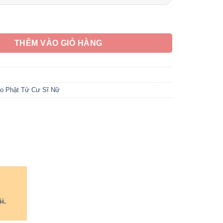
 Vải Cotton Màu Vàng Nhạt Tay Lửng, Tay Dài, Size S, M, L, XL 
THÊM VÀO GIỎ HÀNG
o Phật Tử Cư Sĩ Nữ
i.