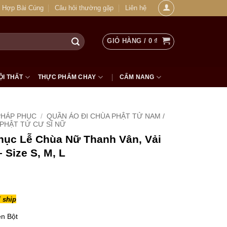
 Hợp Bài Cúng
Câu hỏi thường gặp
Liên hệ
GIỎ HÀNG /
0
₫
ỘI THẤT
THỰC PHẨM CHAY
CẨM NANG
PHÁP PHỤC
/
QUẦN ÁO ĐI CHÙA PHẬT TỬ NAM /
PHẬT TỬ CƯ SĨ NỮ
hục Lễ Chùa Nữ Thanh Vân, Vải
 Size S, M, L
 ship
en Bột