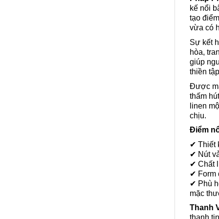
kế nổi b
tạo điểm
vừa có h
Sự kết 
hòa, tra
giúp ngư
thiền tậ
Được m
thấm hút
linen mộ
chịu.
Điểm nổ
✔ Thiết 
✔ Nút v
✔ Chất l
✔ Form d
✔ Phù hợ
mặc thư
Thanh 
thanh tị