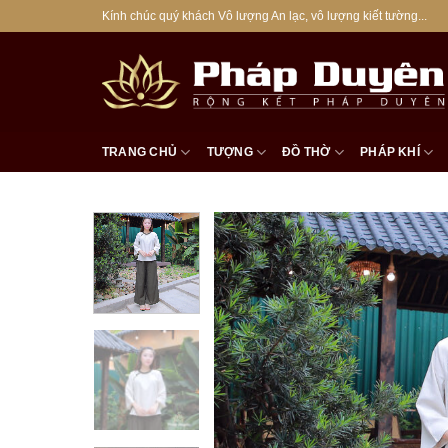
Bỏ
Kính chúc quý khách Vô lượng An lạc, vô lượng kiết tường...
qua
nội
dung
TRANG CHỦ
TƯỢNG
ĐỒ THỜ
PHÁP KHÍ