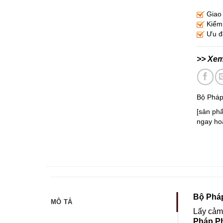
Giao 
Kiểm 
Ưu đã
>> Xe
Bộ Pháp
[sản phẩ
ngay hoặ
Bộ Phá
MÔ TẢ
Lấy cảm 
Pháp P