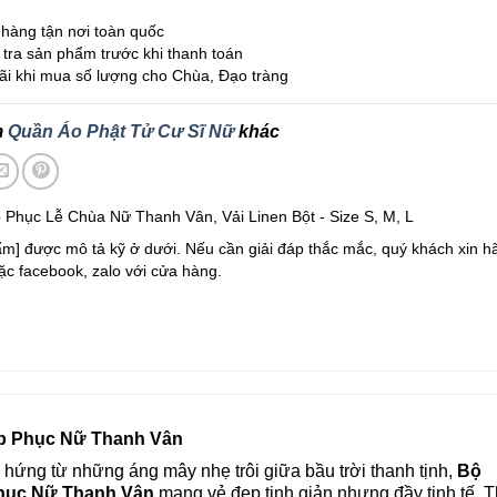
hàng tận nơi toàn quốc
tra sản phẩm trước khi thanh toán
i khi mua số lượng cho Chùa, Đạo tràng
m
Quần Áo Phật Tử Cư Sĩ Nữ
khác
 Phục Lễ Chùa Nữ Thanh Vân, Vải Linen Bột - Size S, M, L
m] được mô tả kỹ ở dưới. Nếu cần giải đáp thắc mắc, quý khách xin hã
c facebook, zalo với cửa hàng.
p Phục Nữ Thanh Vân
hứng từ những áng mây nhẹ trôi giữa bầu trời thanh tịnh,
Bộ
hục Nữ Thanh Vân
mang vẻ đẹp tinh giản nhưng đầy tinh tế. T