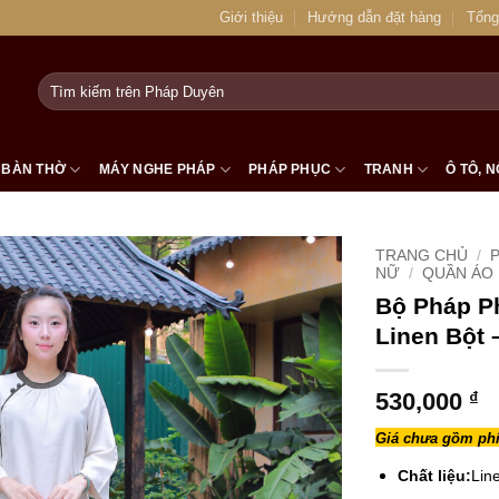
Giới thiệu
Hướng dẫn đặt hàng
Tổng
Tìm
kiếm:
BÀN THỜ
MÁY NGHE PHÁP
PHÁP PHỤC
TRANH
Ô TÔ, N
TRANG CHỦ
/
NỮ
/
QUẦN ÁO 
Bộ Pháp P
Linen Bột –
530,000
₫
Giá chưa gồm phí
Chất liệu:
Lin