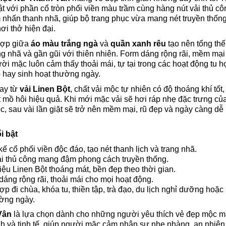
ật với phần cổ tròn phối viền màu trầm cùng hàng nút vải thủ cô
 nhấn thanh nhã, giúp bộ trang phục vừa mang nét truyền thốn
ơi thở hiện đại.
hợp giữa
áo màu trắng ngà
và
quần xanh rêu
tạo nên tổng thể
ng nhã và gần gũi với thiên nhiên. Form dáng rộng rãi, mềm mại
ời mặc luôn cảm thấy thoải mái, tự tại trong các hoạt động tu h
p hay sinh hoạt thường ngày.
ay từ
vải Linen Bột
, chất vải mộc tự nhiên có độ thoáng khí tốt,
 mồ hôi hiệu quả. Khi mới mặc vải sẽ hơi ráp nhẹ đặc trưng củ
c, sau vài lần giặt sẽ trở nên mềm mại, rũ đẹp và ngày càng dễ
i bật
kế cổ phối viền độc đáo, tạo nét thanh lịch và trang nhã.
ải thủ công mang đậm phong cách truyền thống.
iệu Linen Bột thoáng mát, bền đẹp theo thời gian.
áng rộng rãi, thoải mái cho mọi hoạt động.
p đi chùa, khóa tu, thiền tập, trà đạo, du lịch nghỉ dưỡng hoặc
ờng ngày.
Vân
là lựa chọn dành cho những người yêu thích vẻ đẹp mộc m
nh và tinh tế, giúp người mặc cảm nhận sự nhẹ nhàng, an nhiên