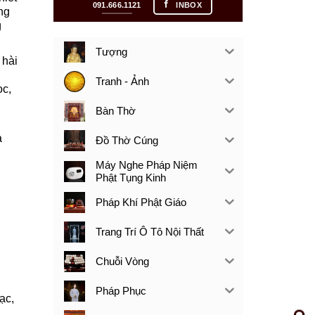
091.666.1121
INBOX
ng
g
Tượng
 hài
Tranh - Ảnh
ọc,
Bàn Thờ
a
Đồ Thờ Cúng
Máy Nghe Pháp Niệm
Phật Tụng Kinh
Pháp Khí Phật Giáo
Trang Trí Ô Tô Nội Thất
Chuỗi Vòng
Pháp Phục
ạc,