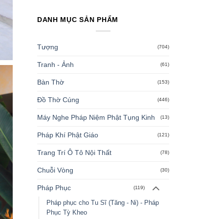
DANH MỤC SẢN PHẨM
Tượng
(704)
Tranh - Ảnh
(61)
Bàn Thờ
(153)
Đồ Thờ Cúng
(446)
Máy Nghe Pháp Niệm Phật Tụng Kinh
(13)
Pháp Khí Phật Giáo
(121)
Trang Trí Ô Tô Nội Thất
(78)
Chuỗi Vòng
(30)
Pháp Phục
(119)
Pháp phục cho Tu Sĩ (Tăng - Ni) - Pháp
Phục Tỳ Kheo