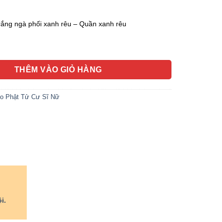
rắng ngà phối xanh rêu – Quần xanh rêu
 Chùa Nữ Thanh Vân, Vải Linen Bột - Size S, M, L số lượng
THÊM VÀO GIỎ HÀNG
o Phật Tử Cư Sĩ Nữ
i.