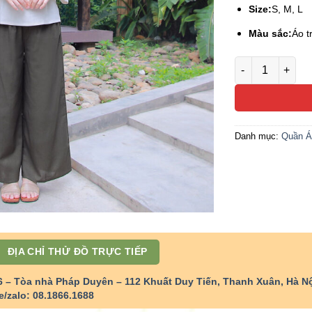
Size:
S, M, L
Màu sắc:
Áo t
Bộ Pháp Phục Lễ
Danh mục:
Quần Á
ĐỊA CHỈ THỬ ĐỒ TRỰC TIẾP
6 – Tòa nhà Pháp Duyên – 112 Khuất Duy Tiến, Thanh Xuân, Hà Nộ
e/zalo: 08.1866.1688