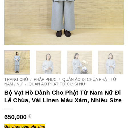
TRANG CHỦ
/
PHÁP PHỤC
/
QUẦN ÁO ĐI CHÙA PHẬT TỬ
NAM / NỮ
/
QUẦN ÁO PHẬT TỬ CƯ SĨ NỮ
Bộ Vạt Hò Dành Cho Phật Tử Nam Nữ Đi
Lễ Chùa, Vải Linen Màu Xám, Nhiều Size
650,000
₫
Giá chưa gồm phí ship