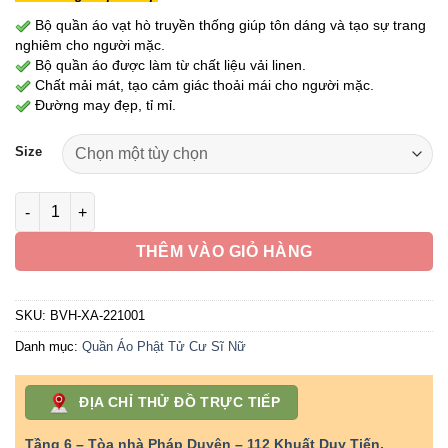
Bộ quần áo vạt hò truyền thống giúp tôn dáng và tạo sự trang
nghiêm cho người mặc.
Bộ quần áo được làm từ chất liệu vải linen.
Chất mải mát, tạo cảm giác thoải mái cho người mặc.
Đường may đẹp, tỉ mỉ.
Size
Bộ Vạt Hò Dành Cho Phật Tử Nam Nữ Đi Lễ Chùa, Vải Linen Mà
THÊM VÀO GIỎ HÀNG
SKU:
BVH-XA-221001
Danh mục:
Quần Áo Phật Tử Cư Sĩ Nữ
ĐỊA CHỈ THỬ ĐỒ TRỰC TIẾP
Tầng 6 – Tòa nhà Pháp Duyên – 112 Khuất Duy Tiến,