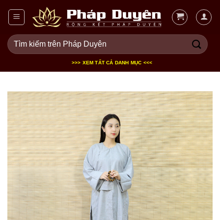
Bỏ
qua
nội
Tìm
dung
kiếm:
>>> XEM TẤT CẢ DANH MỤC <<<