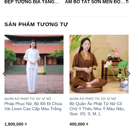
ĐẸP TƯỢNG ĐỊA TẠNG
ÂM BỒ TÁT SƠN MEN ĐỘ
Tua
VƯƠNG BỒ TÁT
CAO
#phápduyênshop
#ph
#phápduyênshop
#tuongphat
#do
#tuongphat
#nammoquantheambotat
SẢN PHẨM TƯƠNG TỰ
#diatangvuongbotat
QUẦN ÁO PHẬT TỬ CƯ SĨ NỮ
QUẦN ÁO PHẬT TỬ CƯ SĨ NỮ
Pháp Phục Nữ, Bộ Đồ Đi Chùa
Bộ Quần Áo Phật Tử Nữ Cổ
Vải Linen Cao Cấp Màu Trắng
Chữ Y Thêu Như Ý Màu Nâu,
Size: XS, S, M, L
1,800,000
₫
400,000
₫