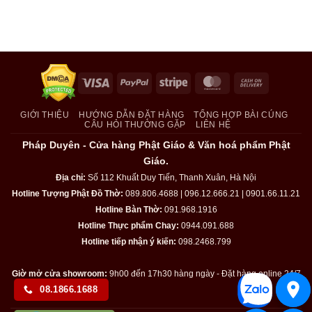
Visa
PayPal
Stripe
MasterCard
Cash
On
Delivery
GIỚI THIỆU
HƯỚNG DẪN ĐẶT HÀNG
TỔNG HỢP BÀI CÚNG
CÂU HỎI THƯỜNG GẶP
LIÊN HỆ
Pháp Duyên - Cửa hàng Phật Giáo & Văn hoá phẩm Phật
Giáo.
Địa chỉ:
Số 112 Khuất Duy Tiến, Thanh Xuân, Hà Nội
Hotline Tượng Phật Đồ Thờ:
089.806.4688 | 096.12.666.21 | 0901.66.11.21
Hotline Bàn Thờ:
091.968.1916
Hotline Thực phẩm Chay:
0944.091.688
Hotline tiếp nhận ý kiến:
098.2468.799
Giờ mở cửa showroom:
9h00 đến 17h30 hàng ngày - Đặt hàng online 24/7
08.1866.1688