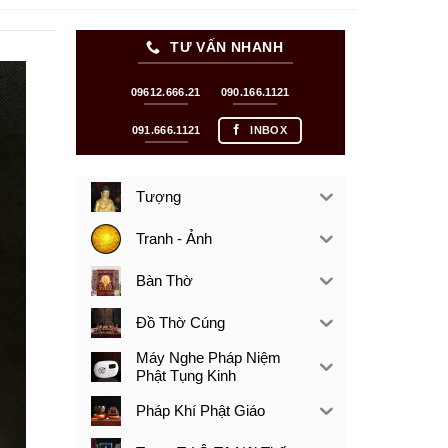
TƯ VẤN NHANH
09612.666.21
090.166.1121
091.666.1121
INBOX
Tượng
Tranh - Ảnh
Bàn Thờ
Đồ Thờ Cúng
Máy Nghe Pháp Niệm
Phật Tụng Kinh
Pháp Khí Phật Giáo