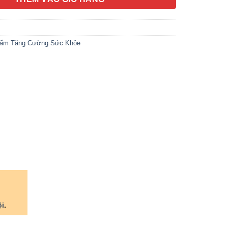
ẩm Tăng Cường Sức Khỏe
ội
.