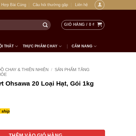
 Hợp Bài Cúng
Câu hỏi thường gặp
Liên hệ
GIỎ HÀNG /
0
₫
ỘI THẤT
THỰC PHẨM CHAY
CẨM NANG
Ồ CHAY & THIÊN NHIÊN
/
SẢN PHẨM TĂNG
HỎE
t Ohsawa 20 Loại Hạt, Gói 1kg
 ship
awa 20 Loại Hạt, Gói 1kg số lượng
THÊM VÀO GIỎ HÀNG