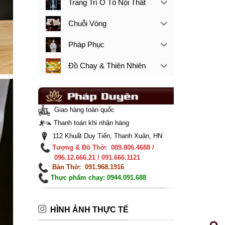
Trang Trí Ô Tô Nội Thất
Chuỗi Vòng
Pháp Phục
Đồ Chay & Thiên Nhiên
Giao hàng toàn quốc
Thanh toán khi nhận hàng
112 Khuất Duy Tiến, Thanh Xuân, HN
Tượng & Đồ Thờ: 089.806.4688 /
096.12.666.21 / 091.666.1121
Bàn Thờ: 091.968.1916
Thực phẩm chay: 0944.091.688
HÌNH ẢNH THỰC TẾ