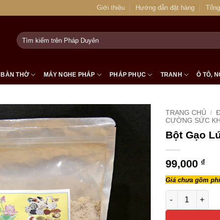
Giới thiệu
Hướng dẫn đặt hàng
Tổng
Tìm
kiếm:
BÀN THỜ
MÁY NGHE PHÁP
PHÁP PHỤC
TRANH
Ô TÔ, N
TRANG CHỦ
/
Đ
CƯỜNG SỨC K
Bột Gạo Lứ
99,000
₫
Giá chưa gồm phí
Bột Gạo Lứt Ohs