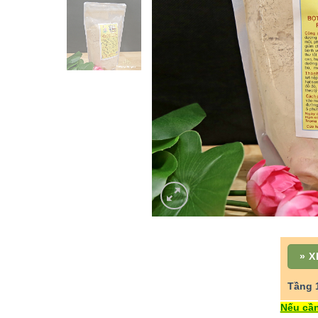
»
X
Tầng 
Nếu cần