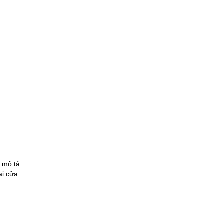
 mô tả
ại cửa