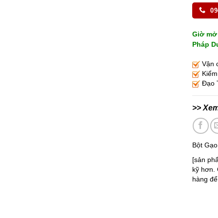
09
Giờ mở 
Pháp Du
Vận c
Kiểm 
Đạo T
>> Xe
Bột Gạo
[sản ph
kỹ hơn. 
hàng để