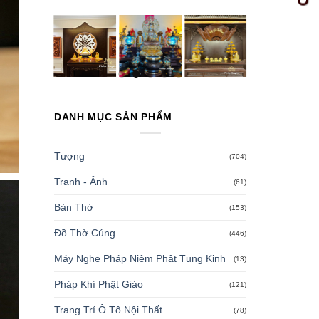
DANH MỤC SẢN PHẨM
Tượng
(704)
Tranh - Ảnh
(61)
Bàn Thờ
(153)
Đồ Thờ Cúng
(446)
Máy Nghe Pháp Niệm Phật Tụng Kinh
(13)
Pháp Khí Phật Giáo
(121)
Trang Trí Ô Tô Nội Thất
(78)