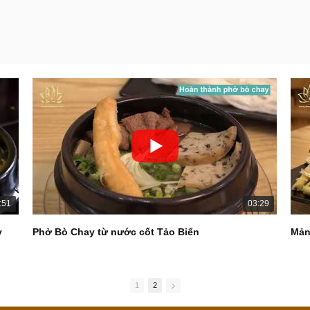
:51
03:29
y
Phở Bò Chay từ nước cốt Tảo Biển
Mản
1
2