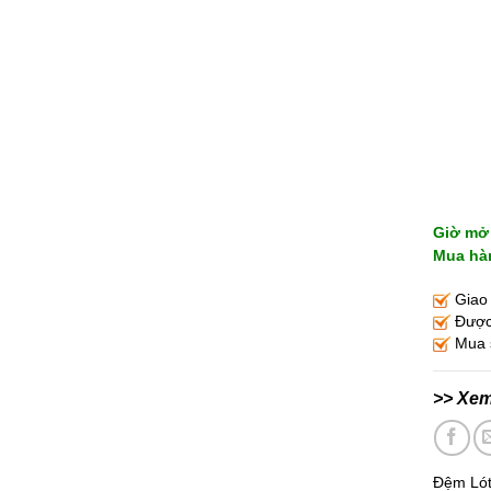
Giờ mở 
Mua hàn
Giao 
Được 
Mua s
>> Xe
Đệm Lót