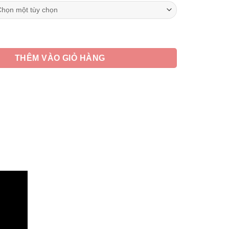
495,000 ₫
đến
770,000 ₫
iền Xơ Dừa, Thêu Hoa Sen, Mầu Nâu, Kích Thước 60*60cm, 70*7
THÊM VÀO GIỎ HÀNG