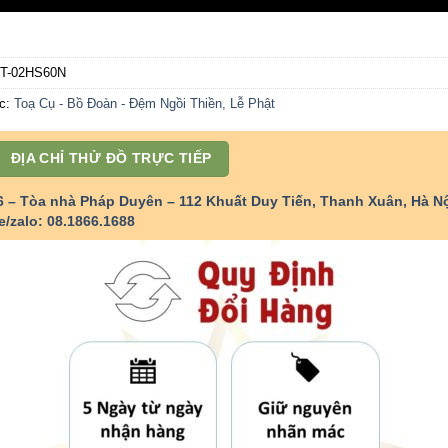
T-02HS60N
c:
Toạ Cụ - Bồ Đoàn - Đệm Ngồi Thiền, Lễ Phật
ĐỊA CHỈ THỬ ĐỒ TRỰC TIẾP
6 – Tòa nhà Pháp Duyên – 112 Khuất Duy Tiến, Thanh Xuân, Hà Nộ
e/zalo: 08.1866.1688