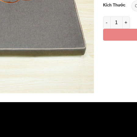
Kích Thước
Đệm Lót Ngồi Th