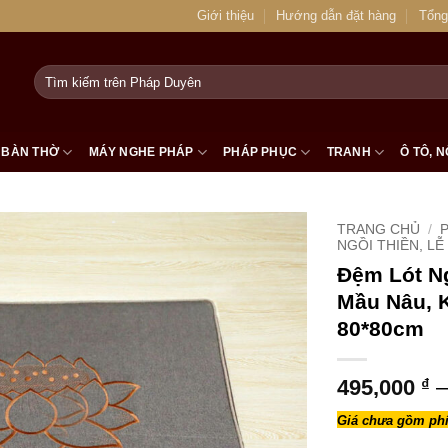
Giới thiệu
Hướng dẫn đặt hàng
Tổng
Tìm
kiếm:
BÀN THỜ
MÁY NGHE PHÁP
PHÁP PHỤC
TRANH
Ô TÔ, N
TRANG CHỦ
/
P
NGỒI THIỀN, LỄ
Đệm Lót Ng
Mầu Nâu, 
80*80cm
495,000
₫
–
Giá chưa gồm phí