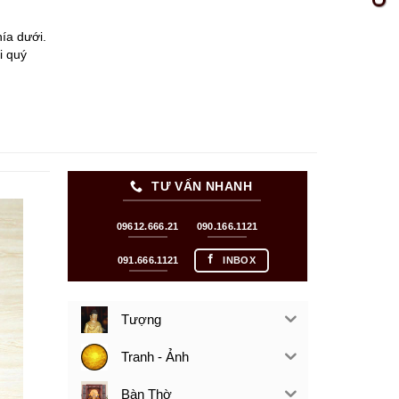
ía dưới.
i quý
TƯ VẤN NHANH
09612.666.21
090.166.1121
091.666.1121
INBOX
Tượng
Tranh - Ảnh
Bàn Thờ