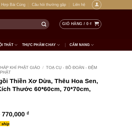
 Hợp Bài Cúng
Câu hỏi thường gặp
Liên hệ
GIỎ HÀNG /
0
₫
ỘI THẤT
THỰC PHẨM CHAY
CẨM NANG
HÁP KHÍ PHẬT GIÁO
/
TOẠ CỤ - BỒ ĐOÀN - ĐỆM
 PHẬT
ồi Thiền Xơ Dừa, Thêu Hoa Sen,
Kích Thước 60*60cm, 70*70cm,
Khoảng
770,000
₫
giá:
 ship
từ