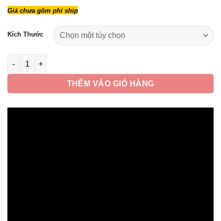
giá:
Giá chưa gồm phí ship
từ
495,000 ₫
Kích Thước
đến
770,000 ₫
Đệm Lót Ngồi Thiền Xơ Dừa, Thêu Hoa Sen, Mầu Xám, Kích Th
THÊM VÀO GIỎ HÀNG