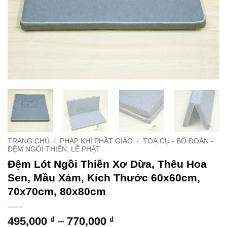
TRANG CHỦ
/
PHÁP KHÍ PHẬT GIÁO
/
TOẠ CỤ - BỒ ĐOÀN -
ĐỆM NGỒI THIỀN, LỄ PHẬT
Đệm Lót Ngồi Thiền Xơ Dừa, Thêu Hoa
Sen, Mầu Xám, Kích Thước 60x60cm,
70x70cm, 80x80cm
Khoảng
495,000
₫
–
770,000
₫