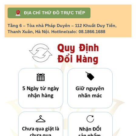
ĐỊA CHỈ THỬ ĐỒ TRỰC TIẾP
Tầng 6 – Tòa nhà Pháp Duyên – 112 Khuất Duy Tiến,
Thanh Xuân, Hà Nội.
Hotline/zalo: 08.1866.1688