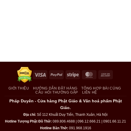
Visa
PayPal
Stripe
MasterCard
Cash
On
Delivery
GIỚI THIỆU
HƯỚNG DẪN ĐẶT HÀNG
TỔNG HỢP BÀI CÚNG
CÂU HỎI THƯỜNG GẶP
LIÊN HỆ
Pháp Duyên - Cửa hàng Phật Giáo & Văn hoá phẩm Phật
Giáo.
Địa chỉ:
Số 112 Khuất Duy Tiến, Thanh Xuân, Hà Nội
Hotline Tượng Phật Đồ Thờ:
089.806.4688 | 096.12.666.21 | 0901.66.11.21
Hotline Bàn Thờ:
091.968.1916