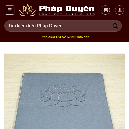
Bỏ
qua
nội
Tìm
dung
kiếm:
>>> XEM TẤT CẢ DANH MỤC <<<