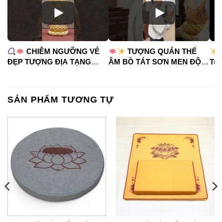
CHIÊM NGƯỠNG VẺ
TƯỢNG QUÁN THẾ
ĐẸP TƯỢNG ĐỊA TẠNG
ÂM BỒ TÁT SƠN MEN ĐỘ
Tua
VƯƠNG BỒ TÁT
CAO
#phápduyênshop
#ph
#phápduyênshop
#tuongphat
#do
#tuongphat
#nammoquantheambotat
SẢN PHẨM TƯƠNG TỰ
#diatangvuongbotat