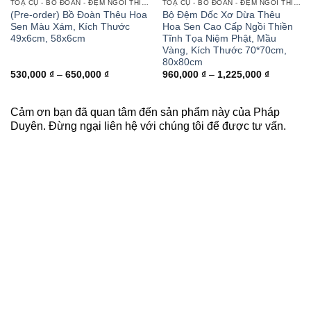
TOẠ CỤ - BỒ ĐOÀN - ĐỆM NGỒI THIỀN, LỄ PHẬT
TOẠ CỤ - BỒ ĐOÀN - ĐỆM NGỒI THIỀN, LỄ PHẬT
(Pre-order) Bồ Đoàn Thêu Hoa
Bộ Đệm Dốc Xơ Dừa Thêu
Sen Màu Xám, Kích Thước
Hoa Sen Cao Cấp Ngồi Thiền
49x6cm, 58x6cm
Tĩnh Tọa Niệm Phật, Mầu
Vàng, Kích Thước 70*70cm,
80x80cm
Khoảng
Khoảng
530,000
₫
–
650,000
₫
960,000
₫
–
1,225,000
₫
giá:
giá:
từ
từ
530,000 ₫
960,000 
đến
đến
Cảm ơn bạn đã quan tâm đến sản phẩm này của Pháp
650,000 ₫
1,225,00
Duyên. Đừng ngại liên hệ với chúng tôi để được tư vấn.