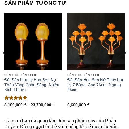
SẢN PHẨM TƯƠNG TỰ
#diatangvuongbotat
ĐÈN THỜ ĐIỆN / LED
ĐÈN THỜ ĐIỆN / LED
Đôi Đèn Lưu Ly Hoa Sen Nụ
Đôi Đèn Hoa Sen Nở Thuỷ Lưu
Thân Vàng Chân Đồng, Nhiều
Ly 7 Bông, Cao 76cm, Ngang
Kích Thước
45cm
Được xếp
ảng
Khoảng
8,190,000
₫
–
23,790,000
₫
6,690,000
₫
giá:
hạng
5
5
từ
sao
0,000 ₫
8,190,000 ₫
đến
Cảm ơn bạn đã quan tâm đến sản phẩm này của Pháp
90,000 ₫
23,790,000 ₫
Duyên. Đừng ngại liên hệ với chúng tôi để được tư vấn.