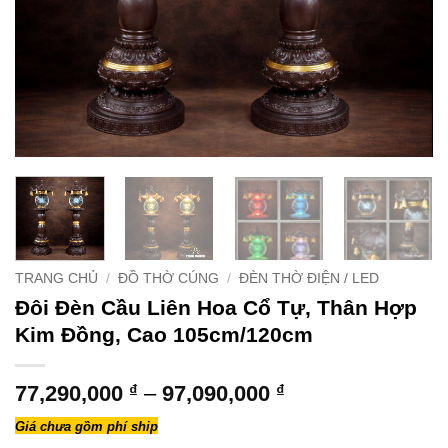
TRANG CHỦ
/
ĐỒ THỜ CÚNG
/
ĐÈN THỜ ĐIỆN / LED
Đôi Đèn Cầu Liên Hoa Cổ Tự, Thân Hợp
Kim Đồng, Cao 105cm/120cm
Khoảng
77,290,000
₫
–
97,090,000
₫
giá:
Giá chưa gồm phí ship
từ