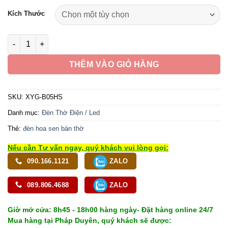
77,290,000 ₫
Kích Thước
đến
97,090,000 ₫
Đôi Đèn Cầu Liên Hoa Cổ Tự, Thân Hợp Kim Đồng, Cao 105cm
THÊM VÀO GIỎ HÀNG
SKU:
XYG-B05HS
Danh mục:
Đèn Thờ Điện / Led
Thẻ:
đèn hoa sen bàn thờ
Nếu cần Tư vấn ngay, quý khách vui lòng gọi:
090.166.1121
ZALO
089.806.4688
ZALO
Giờ mở cửa: 8h45 - 18h00 hàng ngày- Đặt hàng online 24/7
Mua hàng tại Pháp Duyên, quý khách sẽ được: