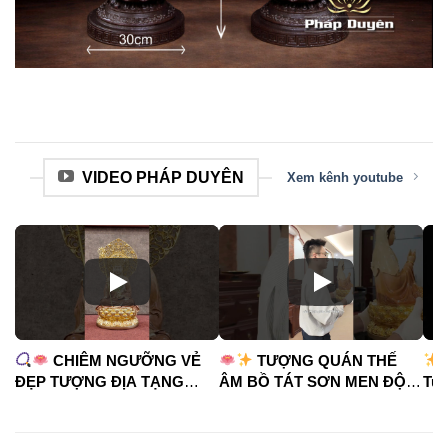
VIDEO PHÁP DUYÊN
Xem kênh youtube
CHIÊM NGƯỠNG VẺ
TƯỢNG QUÁN THẾ
ĐẸP TƯỢNG ĐỊA TẠNG
ÂM BỒ TÁT SƠN MEN ĐỘ
Tua
VƯƠNG BỒ TÁT
CAO
#phápduyênshop
#ph
#phápduyênshop
#tuongphat
#do
#tuongphat
#nammoquantheambotat